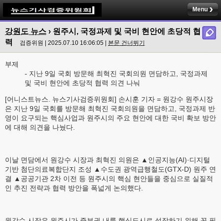
Menu
강원도 뉴스
› 원주시, 국정과제 및 국비 현안에 초당적 협
력
검증위원 | 2025.07.10 16:06:05 |
본문 건너뛰기
부제
- 지난 9일 국회 방문해 최혁진 국회의원 면담하고, 국정과제
및 국비 현안에 초당적 협력 의견 나눠
[어니스트뉴스. 뉴스기사검증위원회] 손시훈 기자 = 원강수 원주시장
은 지난 9일 국회를 방문해 최혁진 국회의원을 면담하고, 국정과제 반
영이 요구되는 핵심사업과 원주시의 주요 현안에 대한 국비 확보 방안
에 대해 의견을 나눴다.
이날 면담에서 원강수 시장과 최혁진 의원은 ▲인공지능(AI)·디지털
기반 첨단의료복합단지 조성 ▲수도권 광역급행철도(GTX-D) 원주 연
결 ▲공공기관 2차 이전 등 원주시의 핵심 현안들을 중심으로 실질적
인 추진 전략과 협력 방안을 폭넓게 논의했다.
원강수 시장은 원주시가 중부권 내륙 핵심도시로 성장하기 위해 꼭 필