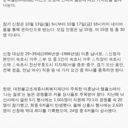
나눈다.
참가 신청은 10월 13일(월) 9시부터 10월 17일(금) 18시까지 네이버
폼을 통해 온라인으로 받는다. 모집 인원은 남 15명, 여 15명 등 총 30
명 이내다.
신청 대상은 29~39세(1996년생~1986년생) 미혼 남녀로, △신청자
본인이 속초시 거주 △부·모 중 1인이 속초시 거주 △직장이 속초시
소재 △속초시 친선우호도시 지자체(서울 종로·중구, 경기 오산·용인,
전북 정읍, 전남 여수) 직원 등 네 가지 요건 중 하나를 충족하면 된다.
한편, 대한불교조계종사회복지재단이 주최한 미혼남녀 템플스테이
‘나는 절로’는 높은 경쟁률과 커플 성사율로 주목받아 왔다. 지난해 낙
산사에서 열린 5기 행사에는 1,501명이 지원해 70:1의 경쟁률 속 20
명이 참가했고, 최종 6커플이 탄생했다. 올해 신흥사 행사에는 2,620
명이 신청해 역대 최다를 기록했으며, 24명 중 6커플이 성사됐다.