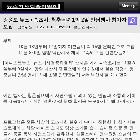
Menu
강원도 뉴스
› 속초시, 청춘남녀 1박 2일 만남행사 참가자
모집
검증위원 | 2025.10.13 09:59:31 |
본문 건너뛰기
부제
- 10월 13일부터 17일까지 미혼남녀 각 15명 온라인으로 모집
- 11월 8~9일 양양 낙산사서 개최…‘속세 초월 인연만들기’
[어니스트뉴스. 뉴스기사검증위원회] 손시훈 기자 = 속초시는 11월 8
일부터 9일까지 양양 낙산사 템플스테이 연수원에서 결혼 적령기 청
춘남녀 만남 행사 ‘속세 초월 인연만들기 with 낙산사’를 개최한다.
이번 행사는 청춘남녀에게 자연스럽고 의미 있는 만남과 소통의 기회
를 제공하고, 건전한 결혼·가정 문화 확산을 도모하기 위해 마련됐다.
프로그램은 전통 사찰의 고즈넉한 분위기 속에서 진행한다. 참가자는
△로테이션 차담 데이트 △파도 명상 △커플 요가 △마음 연꽃 등 만
들기 등을 통해 자연스럽게 교류한다. 템플스테이 연수원장 스님의 즉
문즉설(卽問卽說) 시간도 운영해 연애와 결혼에 대한 가치관을 함께