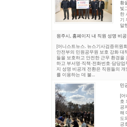
황
빛
한
기 
말했
원주시, 홈페이지 내 직원 성명 비
[어니스트뉴스. 뉴스기사검증위원회] 
안전부의 민원공무원 보호 강화 대책
들을 보호하고 안전한 근무 환경을 
하고 부서명·직책·전화번호·담당업무
지 성명 비공개 전환은 직원들의 개
를 이용하는 데 불...
민긍
[
호
공자
해
도와
긍