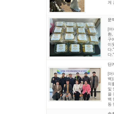
게 
문
[
환,
구
이
다
다
단
[
백)
의
및
을
백
동 
속