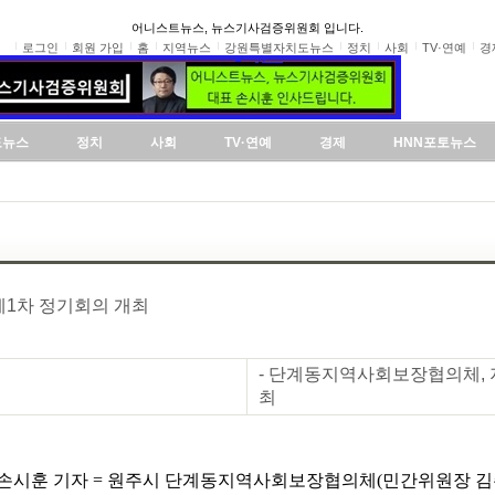
어니스트뉴스, 뉴스기사검증위원회 입니다.
로그인
회원 가입
홈
지역뉴스
강원특별자치도뉴스
정치
사회
TV·연예
경
도뉴스
정치
사회
TV·연예
경제
HNN포토뉴스
제1차 정기회의 개최
- 단계동지역사회보장협의체, 지
최
손시훈 기자 = 원주시 단계동지역사회보장협의체(민간위원장 김주