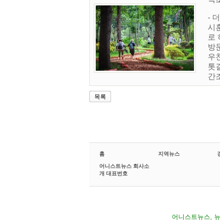
- 
시
로 
방문
우
톳
간조
목록
홈
지역뉴스
어니스트뉴스 회사소
개 대표번호
어니스트뉴스, 뉴스