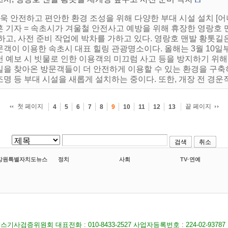
더욱 안전하고 편안한 환경 조성을 위해 다양한 부대 시설 설치 
훈 기자 = 속초시가 겨울철 안전사고 예방을 위해 휴장한 영랑호 
하고, 사전 준비 작업에 박차를 가하고 있다. 영랑호 맨발 황톳길은
객이 이용한 속초시 대표 힐링 관광명소이다. 올해는 3월 10일부
천 예보 시 빗물로 인한 이용객의 미끄럼 사고 등을 방지하기 위
길을 찾아온 방문객들이 더 안전하게 이용할 수 있는 환경을 구축하
명 등 부대 시설을 새롭게 설치하는 중이다. 또한, 개장 전 경운작.
첫 페이지
끝 페이지
4
5
6
7
8
9
10
11
12
13
검색
취소
강원특별자치도뉴스
정치
사회
TV·연예
기사검증위원회 대표전화 : 010-8433-2527 사업자등록번호 : 224-02-9378