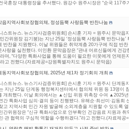
건국훈장 대통령장을 추서했다. 원강수 원주시장은 “순국 117주기
막읍지역사회보장협의체, 정성듬뿍 사랑듬뿍 반찬나눔
어니스트뉴스. 뉴스기사검증위원회] 손시훈 기자 = 원주시 문막
 민간위원장 김기붕)는 지난 25일 ‘정성듬뿍 사랑듬뿍 반찬나눔’
에 반찬을 지원했다. 이날 위원들은 취약계층 20가구에 직접 반
웃사랑을 실천했다. 이인환 문막읍장은 “관내 어르신들에게 건강한
.”라며, “다양한 특화사업을 통해 도움이 필요한 이웃에게 언제든
.”라고 전했다.(자료제공=강원특별자치도 원주시 문막읍)
계동지역사회보장협의체, 2025년 제1차 정기회의 개최
어니스트뉴스. 뉴스기사검증위원회] 손시훈 기자 = 원주시 단계
는 지난 25일 단계동 행정복지센터에서 협의체 위원 등 13명이 참
를 개최했다. 이날 회의에서는 ▲신입 위원 위촉장 수여 ▲2025
 연간 특화사업 심의·결의 등이 진행됐다. 유해순·최선미·김동희
 찾고 지역사회 민간 자원 발굴해 소외계층을 지원할 수 있도록 열
 민간위원장은 “신규 특화사업으로 안부확인 건강음료 지원과 취
민·관 협력의 구심적 역할을 수행하겠다.”라고 전했다.(자료제공=
초시, 영랑호 맨발 황톳길 재개장 앞두고 사전 준비 박차