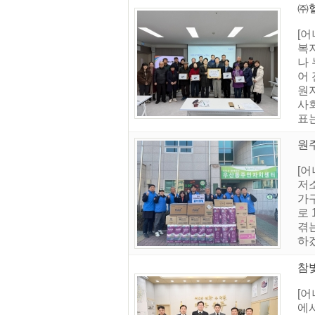
㈜헬
[어
복지
나
어
원
사
표는
원
[
저
가
로
겪
하
참
[
에서