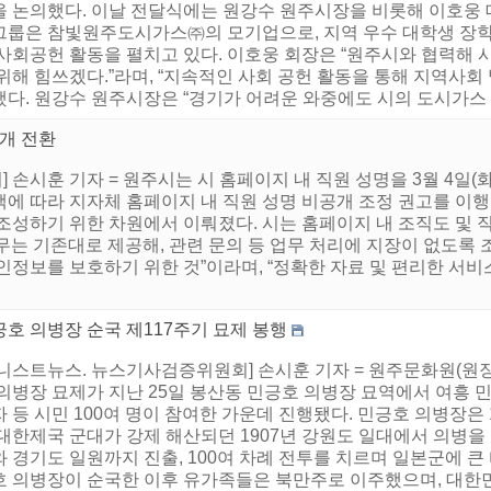
을 논의했다. 이날 전달식에는 원강수 원주시장을 비롯해 이호웅 대
그룹은 참빛원주도시가스㈜의 모기업으로, 지역 우수 대학생 장학
 사회공헌 활동을 펼치고 있다. 이호웅 회장은 “원주시와 협력해
위해 힘쓰겠다.”라며, “지속적인 사회 공헌 활동을 통해 지역사회
다. 원강수 원주시장은 “경기가 어려운 와중에도 시의 도시가스 공
공개 전환
손시훈 기자 = 원주시는 시 홈페이지 내 직원 성명을 3월 4일(
에 따라 지자체 홈페이지 내 직원 성명 비공개 조정 권고를 이행
조성하기 위한 차원에서 이뤄졌다. 시는 홈페이지 내 조직도 및 
는 기존대로 제공해, 관련 문의 등 업무 처리에 지장이 없도록 
인정보를 보호하기 위한 것”이라며, “정확한 자료 및 편리한 서비
호 의병장 순국 제117주기 묘제 봉행
어니스트뉴스. 뉴스기사검증위원회] 손시훈 기자 = 원주문화원(원장
 의병장 묘제가 지난 25일 봉산동 민긍호 의병장 묘역에서 여흥 
 등 시민 100여 명이 참여한 가운데 진행됐다. 민긍호 의병장은 
 대한제국 군대가 강제 해산되던 1907년 강원도 일대에서 의병을
 경기도 일원까지 진출, 100여 차례 전투를 치르며 일본군에 큰 타
호 의병장이 순국한 이후 유가족들은 북만주로 이주했으며, 대한민