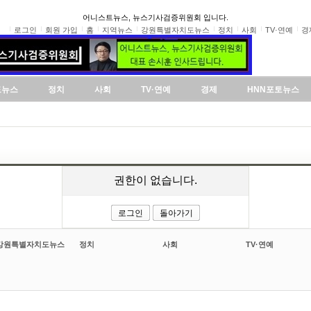
어니스트뉴스, 뉴스기사검증위원회 입니다.
로그인
회원 가입
홈
지역뉴스
강원특별자치도뉴스
정치
사회
TV·연예
경
도뉴스
정치
사회
TV·연예
경제
HNN포토뉴스
권한이 없습니다.
로그인
돌아가기
강원특별자치도뉴스
정치
사회
TV·연예