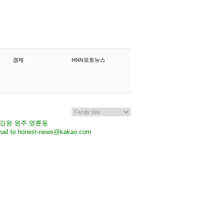
경제
HNN포토뉴스
7 강원 원주 명륜동
il to honest-news@kakao.com