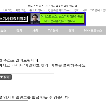
어니스트뉴스, 뉴스기사검증위원회 입니다.
로그인
회원 가입
홈
지역뉴스
강원특별자치도뉴스
정치
사회
TV·연예
경
도뉴스
정치
사회
TV·연예
경제
HNN포토뉴스
일 주소로 알려드립니다.
하시고 "아이디/비밀번호 찾기" 버튼을 클릭해주세요.
로 임시 비밀번호를 발급 받을 수 있습니다.