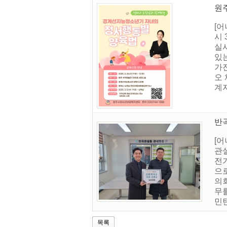
원
[
시
실
있
가진
오 
계자
반
[
관
전
으
의회
무
민
목록