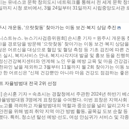
시는 유네스코 문학 창의도시 네트워크를 통해서 전 세계 문학 창
일까지 시청 로비에서, 3월 24일부터 31일까지 시립중앙도서관 로
시 개운동, ‘으랏찾동’ 찾아가는 이동 보건·복지 상담 추진
어니스트뉴스. 뉴스기사검증위원회] 손시훈 기자 = 원주시 개운동
마을 경로당을 방문해 ‘으랏찾동’ 찾아가는 이동 보건·복지 상담을
담은 어르신을 대상으로 혈압 및 혈당 측정 등 기초 검진에 따른 
조 실시, 복지서비스 안내, 복지사각지대 발굴 및 홍보 등을 진행
 정신건강복지센터와 연계해 노인 우울 예방 교육 및 마음 건강검
한파인 날을 제외하고 3월부터 11월까지 월 2회 찾아가는 이동
 한 어르신은 “신체 건강뿐만 아니라 마음 건강도 점검하는 좋은 기
트 자율방범대 전국 2위 선정
 손시훈 기자 = 속초시는 경찰청에서 주관한 2024년 하반기 베
자율방범대원 3명에게 표창장을 수여했다. 이번 표창은 지역사회 
 노고를 격려하고 자율방범대의 역할과 중요성을 널리 알리고자 
안전을 위해 범죄 취약 지역 야간 방범 활동, 골목길 도보 순찰 
다. 특히, 청소년 탈선 예방·선도, 여성 안심귀가 서비스 및 각