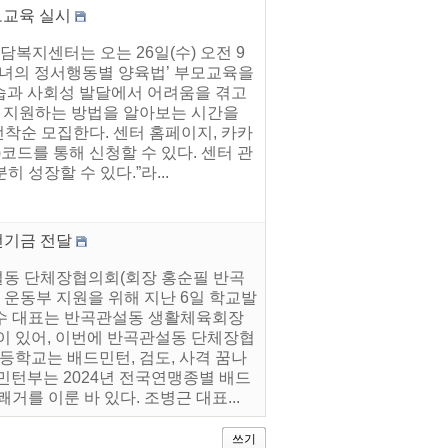
모교육 실시
복지센터는 오는 26일(수) 오전 9
자녀의 정서행동별 양육법’ 부모교육을
습과 사회성 발달에서 어려움을 겪고
 지원하는 방법을 알아보는 시간을
선착순 모집한다. 센터 홈페이지, 카카
코드를 통해 신청할 수 있다. 센터 관
성장할 수 있다.”라...
전기금 전달
설동 단체장협의회(회장 홍순필 반곡
 운동부 지원을 위해 지난 6일 학교발
막국수 대표는 반곡관설동 생활체육회장
이 있어, 이번에 반곡관설동 단체장협
등학교는 배드민턴, 검도, 사격 꿈나
민턴부는 2024년 전국연맹종별 배드
를 이룬 바 있다. 조병근 대표...
쓰기