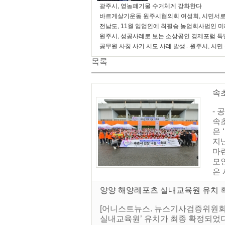
광주시, 영농폐기물 수거체계 강화한다
바르게살기운동 원주시협의회 여성회, 시민서로
전남도, 11월 임업인에 최필승 농업회사법인 
원주시, 성공사례로 보는 소상공인 경제포럼 특
공무원 사칭 사기 시도 사례 발생...원주시, 시민
목록
속초
-
속초
은
지
마련
모
은 
양양 해양레포츠 실내교육원 유치 
[어니스트뉴스. 뉴스기사검증위원회]
실내교육원’ 유치가 최종 확정되었다.