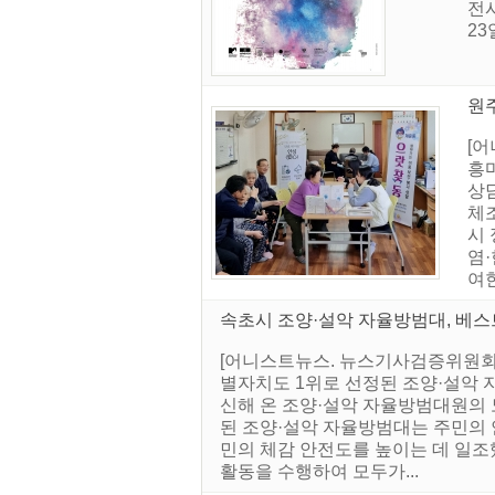
전
23
원주
[
흥
상
체
시
염·
여한
속초시 조양·설악 자율방범대, 베스
[어니스트뉴스. 뉴스기사검증위원회]
별자치도 1위로 선정된 조양·설악 
신해 온 조양·설악 자율방범대원의
된 조양·설악 자율방범대는 주민의 
민의 체감 안전도를 높이는 데 일조했
활동을 수행하여 모두가...