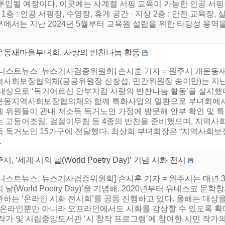
가 투입될 예정이다. 이곳에는 사계절 서핑 교육이 가능한 인공 서
 1층 : 인공 서핑장, 수영장, 휴게 공간 · 지상 2층 : 안전 교육장, 
에서는 지난 2024년 5월부터 교육원 설립을 위한 타당성 용역을
운동새마을부녀회, 사랑의 반찬나눔 활동
어니스트뉴스. 뉴스기사검증위원회] 손시훈 기자 = 원주시 개운동
역사회보장협의체(공공위원장 신창섭, 민간위원장 송이만)는 지난 
 대상으로 ‘독거어르신 안부지킴 사랑의 반찬나눔 활동’을 실시
운동지역사회보장협의체와 함께 특화사업의 일환으로 부녀회에서
 위원들이 관내 저소득 독거노인 가정에 방문해 안부 확인 및 특
는 고등어조림, 겉절이무침 등 4종의 반찬을 준비했으며, 지역사
득 독거노인 15가구에 전달했다. 최상희 부녀회장은 “지역사회보
.
시, ‘세계 시의 날(World Poetry Day)’ 기념 시화 전시
니스트뉴스. 뉴스기사검증위원회] 손시훈 기자 = 원주시는 매년 3
 날(World Poetry Day)’을 기념해, 2020년부터 유네스코
관하는 ‘온라인 시화 전시회’를 공동 진행하고 있다. 올해는 대상
, 온라인뿐만 아니라 오프라인에서도 시화를 감상할 수 있도록 확
작가 및 시립중앙도서관 ‘시 창작 프로그램’에 참여한 시민 작가