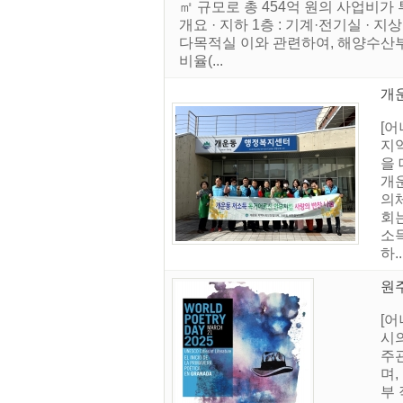
㎡ 규모로 총 454억 원의 사업비
개요 · 지하 1층 : 기계·전기실 · 지상
다목적실 이와 관련하여, 해양수산부
비율(...
개
[
지
을
개
의체
회
소
하..
원주
[어
시의
주
며
부 