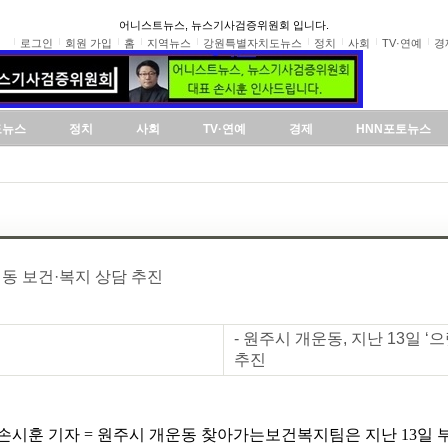
어니스트뉴스, 뉴스기사검증위원회 입니다.
로그인
회원 가입
홈
지역뉴스
강원특별자치도뉴스
정치
사회
TV·연예
경
도뉴스
정치
사회
TV·연예
경제
HNN포토뉴스
이동 보건·복지 상담 추진
- 원주시 개운동, 지난 13일 
추진
손시훈 기자 = 원주시 개운동 찾아가는보건복지팀은 지난 13일 