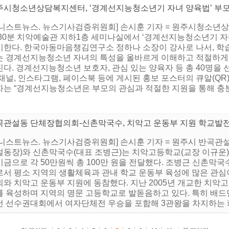
주시청소년상담복지센터, ‘경계선지능청소년기 자녀 양육법’ 부
어니스트뉴스. 뉴스기사검증위원회] 손시훈 기자 = 원주시청소년상담
 30분 치악예술관 지하1층 세미나실에서 ‘경계선지능청소년기 
시한다. 한국아동마음챙김연구소 정하나 소장이 강사로 나서, 학
는 경계선지능청소년 자녀의 특성을 올바르게 이해하고 적절하게
다. 경계선지능청소년 보호자, 관심 있는 양육자 등 총 40명을 
채널, 인스타그램, 페이스북 등에 게시된 홍보 포스터의 큐알(QR)
는 “경계선지능청소년은 부모의 관심과 적절한 지원을 통해 충분히 
곡관설동 단체장협의회-신촌막국수, 치악고 운동부 지원 학교발
어니스트뉴스. 뉴스기사검증위원회] 손시훈 기자 = 원주시 반곡관
설동장)와 신촌막국수(대표 조병근)는 치악고등학교(교장 이규운)
기금으로 각 50만원씩 총 100만 원을 전달했다. 조병근 신촌
로서 평소 지역의 생활체육과 관내 학교 운동부 육성에 많은 관심
와 치악고 운동부 지원에 동참했다. 지난 2005년 개교한 치악고
를 육성하며 지역의 명문 고등학교로 발돋음하고 있다. 특히 배드
턴 선수권대회에서 여자단체전 우승을 포함해 3관왕을 차지하는 쾌거