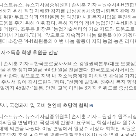
어니스트뉴스. 뉴스기사검증위원회] 손시훈 기자 = 원주시4-H연합
천하기 위해 직접 재배한 감자를 밥상공동체종합사회복지관에 전달
을 위한 무료급식과 연탄은행 등 다양한 사회복지사업을 추진
도움을 주기 위해 이뤄졌다. 특히 지역의 청년 농업인인 4-H회원
를 더했다. 조무룡 회장은 “농업기술센터의 기술 지도와 도움으로
 있어서 기쁘다.”라며, “앞으로도 지속적인 나눔 활동을 이어가겠
터 소장은 “4-H회원들의 이번 나눔 활동이 지역 농업·농촌 리더로
저소득층 학생 후원금 전달
 손시훈 기자 = 한국도로공사서비스 강원권역본부(대표 오병삼)은 
을 위한 정기후원금 560만 원을 전달했다. 한국도로공사서비스
 바란다. 앞으로도 지역 내 저소득층에게 지속적인 관심을 가지겠
 주셔서 깊이 감사드린다.”라며, “선행에 발맞춰 원주시 복지 향
15일까지 45일간 ‘돌봄, 안전, 교육’이라는 3가지 키워드를 중심으
주시, 국정과제 및 국비 현안에 초당적 협력
어니스트뉴스. 뉴스기사검증위원회] 손시훈 기자 = 원강수 원주시장
회의원을 면담하고, 국정과제 반영이 요구되는 핵심사업과 원주시
대해 의견을 나눴다. 이날 면담에서 원강수 시장과 최혁진 의원은
합단지 조성 ▲수도권 광역급행철도(GTX-D) 원주 연결 ▲공공