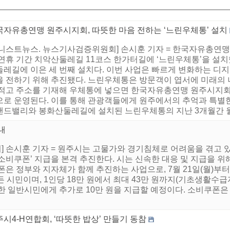
국자유총연맹 원주시지회, 따뜻한 마음 전하는 ‘느린우체통’ 설치
어니스트뉴스. 뉴스기사검증위원회] 손시훈 기자 = 한국자유총연맹
 연휴 기간 치악산둘레길 11코스 한가터길에 ‘느린우체통’을 설
둘레길에 이은 세 번째 설치다. 이번 사업은 빠르게 변화하는 디
을 전하기 위해 추진됐다. 느린우체통은 방문객이 엽서에 미래의 
 적고 주소를 기재해 우체통에 넣으면 한국자유총연맹 원주시지회가
으로 운영된다. 이를 통해 관광객들에게 원주에서의 추억과 특별한
랜드밸리와 봉화산둘레길에 설치된 느린우체통의 지난 3개월간 월평균
내
 손시훈 기자 = 원주시는 고물가와 경기침체로 어려움을 겪고 있
비쿠폰’ 지급을 본격 추진한다. 시는 신속한 대응 및 지급을 위해 
은 정부와 지자체가 함께 추진하는 사업으로, 7월 21일(월)부터
 시민이며, 1인당 18만 원에서 최대 43만 원까지(기초생활수급자
한 일반시민에게 추가로 10만 원을 지급할 예정이다. 소비쿠폰은 원
시4-H연합회, ‘따뜻한 밥상’ 만들기 동참