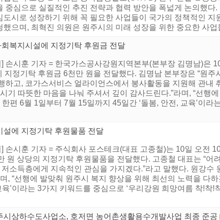
을 중심으로 실질적인 추진 전략과 협력 방안을 폭넓게 논의했다.
심도시로 성장하기 위해 꼭 필요한 사업들이 국가의 정책적인 지
했으며, 최혁진 의원은 원주시의 미래 성장을 위한 중요한 사업들에
사회복지시설에 지정기탁 후원금 전달
 손시훈 기자 = 한국가스공사강원지역본부(본부장 김명남)은 10
 지정기탁 후원금 6천만 원을 전달했다. 김명남 본부장은 “원주
진행하고, 코가스서비스 얼라이언스에서 봉사활동을 지원해 관내 
시기 따뜻한 마음을 나눠 주셔서 깊이 감사드린다.”라며, “선행에
한편 6월 1일부터 7월 15일까지 45일간 ‘돌봄, 안전, 교육’이
시설에 지정기탁 후원물품 전달
 손시훈 기자 = 주식회사 포스테크(대표 고종철)는 10일 오전 
00만 원 상당의 지정기탁 후원물품을 전달했다. 고종철 대표는 “
내 저소득층에게 지속적인 관심을 가지겠다.”라고 말했다. 원강수 
며, “선행에 발맞춰 원주시 복지 향상을 위해 최선의 노력을 다하겠
, 교육’이라는 3가지 키워드를 중심으로 ‘우리강원 희망여름 착!착!
주시상하수도사업소, 호저면 농어촌생활용수개발사업 최종 준공