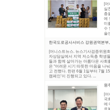
[
실
층
에 
미
수
술센
한국도로공사서비스 강원권역본부, 
[어니스트뉴스. 뉴스기사검증위원회]
자상담실에서 지역 저소득층 학생들
들과 함께 살아가는 아름다운 사회를
은 “어려운 시기 따뜻한 마음을 나눠
고 전했다. 한편 6월 1일부터 7월 
캠페인’이 진행되고 있다. ...
원
[
국
에 
료복