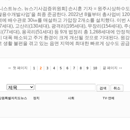
어니스트뉴스. 뉴스기사검증위원회] 손시훈 기자 = 원주시상하수도
용수개발사업’을 최종 준공한다. 2022년 8월부터 총사업비 120
에 배수관로 30㎞를 매설하고 가압장 2개소를 설치했다. 이번 사
17세대), 고산리(130세대), 광격리(195세대), 무장리(154세대), 주
(77세대), 용곡리(51세대) 등 9개 법정리 총 1,268세대에 
이 대폭 해소되고 주거 환경이 크게 개선될 것으로 기대된다. 원강
 생활 불편을 겪고 있는 읍면 지역에 최대한 빠르게 상수도 공급이
첫 페이지
끝 페이지
1
2
3
4
5
6
7
8
9
10
검색
취소
강원특별자치도뉴스
정치
사회
TV·연예