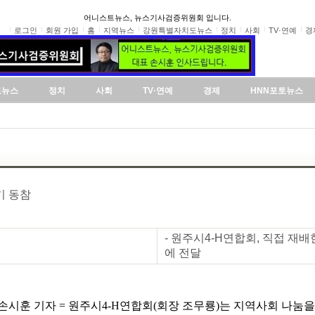
어니스트뉴스, 뉴스기사검증위원회 입니다.
로그인
회원 가입
홈
지역뉴스
강원특별자치도뉴스
정치
사회
TV·연예
경
도뉴스
정치
사회
TV·연예
경제
HNN포토뉴스
기 동참
- 원주시4-H연합회, 직접 
에 전달
손시훈 기자 = 원주시4-H연합회(회장 조무룡)는 지역사회 나눔을