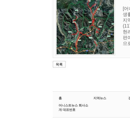
[
생활
지역
(1
현리
편
으로
목록
홈
지역뉴스
어니스트뉴스 회사소
개 대표번호