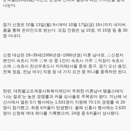
나눈다.
참가 신청은 10월 13일(월) 9시부터 10월 17일(금) 18시까지 네이버
폼을 통해 온라인으로 받는다. 모집 인원은 남 15명, 여 15명 등 총 30
명 이내다.
신청 대상은 29~39세(1996년생~1986년생) 미혼 남녀로, △신청자
본인이 속초시 거주 △부·모 중 1인이 속초시 거주 △직장이 속초시
소재 △속초시 친선우호도시 지자체(서울 종로·중구, 경기 오산·용인,
전북 정읍, 전남 여수) 직원 등 네 가지 요건 중 하나를 충족하면 된다.
한편, 대한불교조계종사회복지재단이 주최한 미혼남녀 템플스테이
‘나는 절로’는 높은 경쟁률과 커플 성사율로 주목받아 왔다. 지난해 낙
산사에서 열린 5기 행사에는 1,501명이 지원해 70:1의 경쟁률 속 20
명이 참가했고, 최종 6커플이 탄생했다. 올해 신흥사 행사에는 2,620
명이 신청해 역대 최다를 기록했으며, 24명 중 6커플이 성사됐다.