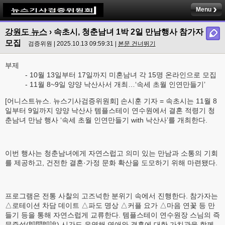
Menu
강원도 뉴스
› 속초시, 청춘남녀 1박 2일 만남행사 참가자
모집
검증위원 | 2025.10.13 09:59:31 |
본문 건너뛰기
부제
- 10월 13일부터 17일까지 미혼남녀 각 15명 온라인으로 모집
- 11월 8~9일 양양 낙산사서 개최…‘속세 초월 인연만들기’
[어니스트뉴스. 뉴스기사검증위원회] 손시훈 기자 = 속초시는 11월 8
일부터 9일까지 양양 낙산사 템플스테이 연수원에서 결혼 적령기 청
춘남녀 만남 행사 ‘속세 초월 인연만들기 with 낙산사’를 개최한다.
이번 행사는 청춘남녀에게 자연스럽고 의미 있는 만남과 소통의 기회
를 제공하고, 건전한 결혼·가정 문화 확산을 도모하기 위해 마련됐다.
프로그램은 전통 사찰의 고즈넉한 분위기 속에서 진행한다. 참가자는
△로테이션 차담 데이트 △파도 명상 △커플 요가 △마음 연꽃 등 만
들기 등을 통해 자연스럽게 교류한다. 템플스테이 연수원장 스님의 즉
문즉설(卽問卽說) 시간도 운영해 연애와 결혼에 대한 가치관을 함께