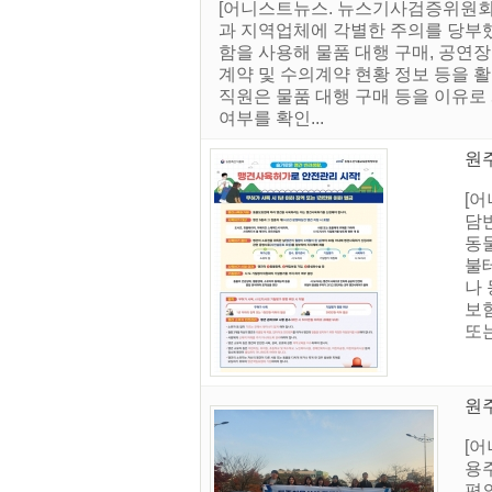
[어니스트뉴스. 뉴스기사검증위원회]
과 지역업체에 각별한 주의를 당부했
함을 사용해 물품 대행 구매, 공연
계약 및 수의계약 현황 정보 등을 
직원은 물품 대행 구매 등을 이유로
여부를 확인...
원
[
담
동물
불
나 
보험
또는
원
[
용
편