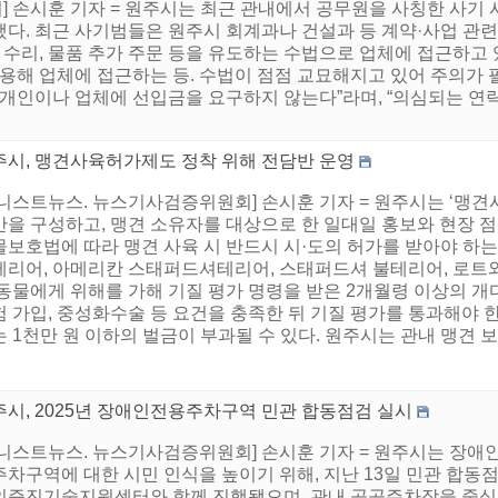
 손시훈 기자 = 원주시는 최근 관내에서 공무원을 사칭한 사기 
다. 최근 사기범들은 원주시 회계과나 건설과 등 계약·사업 관련
장 수리, 물품 추가 주문 등을 유도하는 수법으로 업체에 접근하고
활용해 업체에 접근하는 등. 수법이 점점 교묘해지고 있어 주의가 
 개인이나 업체에 선입금을 요구하지 않는다”라며, “의심되는 연
주시, 맹견사육허가제도 정착 위해 전담반 운영
어니스트뉴스. 뉴스기사검증위원회] 손시훈 기자 = 원주시는 ‘맹견
반을 구성하고, 맹견 소유자를 대상으로 한 일대일 홍보와 현장
보호법에 따라 맹견 사육 시 반드시 시·도의 허가를 받아야 하는
테리어, 아메리칸 스태퍼드셔테리어, 스태퍼드셔 불테리어, 로트와일
동물에게 위해를 가해 기질 평가 명령을 받은 2개월령 이상의 개다
 가입, 중성화수술 등 요건을 충족한 뒤 기질 평가를 통과해야 한
 1천만 원 이하의 벌금이 부과될 수 있다. 원주시는 관내 맹견 보호
주시, 2025년 장애인전용주차구역 민관 합동점검 실시
어니스트뉴스. 뉴스기사검증위원회] 손시훈 기자 = 원주시는 장애
주차구역에 대한 시민 인식을 높이기 위해, 지난 13일 민관 합동
의증진기술지원센터와 함께 진행됐으며, 관내 공공주차장을 중심으