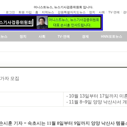
어니스트뉴스, 뉴스기사검증위원회 입니다.
로그인
회원 가입
홈
지역뉴스
강원특별자치도뉴스
정치
사회
TV·연예
경
도뉴스
정치
사회
TV·연예
경제
HNN포토뉴스
참가자 모집
- 10월 13일부터 17일까지 
- 11월 8~9일 양양 낙산사서
손시훈 기자 = 속초시는 11월 8일부터 9일까지 양양 낙산사 템