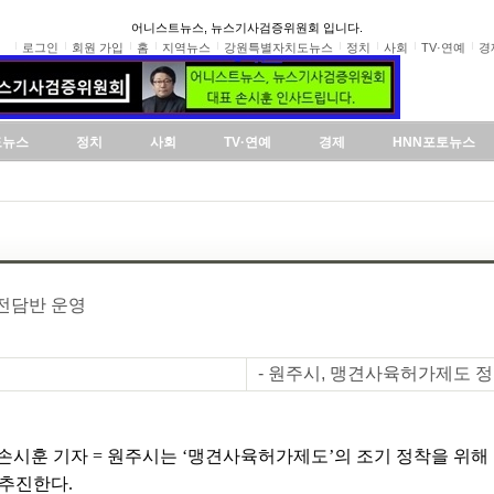
어니스트뉴스, 뉴스기사검증위원회 입니다.
로그인
회원 가입
홈
지역뉴스
강원특별자치도뉴스
정치
사회
TV·연예
경
도뉴스
정치
사회
TV·연예
경제
HNN포토뉴스
전담반 운영
- 원주시, 맹견사육허가제도 
손시훈 기자 = 원주시는 ‘맹견사육허가제도’의 조기 정착을 위해
 추진한다.