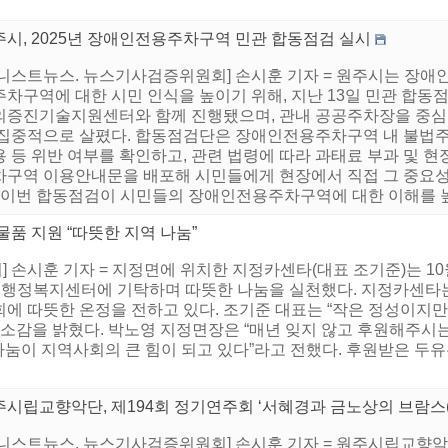
주시, 2025년 장애인전용주차구역 민관 합동점검 실시
어니스트뉴스. 뉴스기사검증위원회] 손시훈 기자 = 원주시는 장애
주차구역에 대한 시민 인식을 높이기 위해, 지난 13일 민관 합동
의증진기술지원센터와 함께 진행됐으며, 관내 공공주차장을 중심으
 집중적으로 살폈다. 합동점검단은 장애인전용주차구역 내 불법주차
 등 위반 여부를 확인하고, 관련 법령에 따라 과태료 부과 및 
차구역 이용안내문을 배포해 시민들에게 현장에서 직접 그 중요성
 “이번 합동점검이 시민들의 장애인전용주차구역에 대한 이해를 높이
품 지원 “따뜻한 지역 나눔”
손시훈 기자 = 지정면에 위치한 지정카센타(대표 조기준)는 10월 
정면행정복지센터에 기탁하며 따뜻한 나눔을 실천했다. 지정카센타는
에 따뜻한 온정을 전하고 있다. 조기준 대표는 “작은 정성이지만
 소감을 밝혔다. 박노영 지정면장은 “매년 잊지 않고 후원해주시
나눔이 지역사회의 큰 힘이 되고 있다”라고 전했다. 후원받은 두유
시립교향악단, 제194회 정기연주회 ‘서혜경과 금노상의 브람스(B
니스트뉴스. 뉴스기사검증위원회] 손시훈 기자 = 원주시립교향악단은