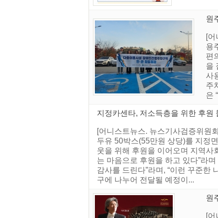
원
[
용
편
을
사용
주
은
지정카센타, 저소득층을 위한 후원 물
[어니스트뉴스. 뉴스기사검증위원회] 
두유 50박스(55만원 상당)를 지
웃을 위해 후원을 이어오며 지역사회
는 마음으로 후원을 하고 있다”라며
감사를 드린다”라며, “이런 꾸준한 
구에 나누어 전달될 예정이...
원주
[어