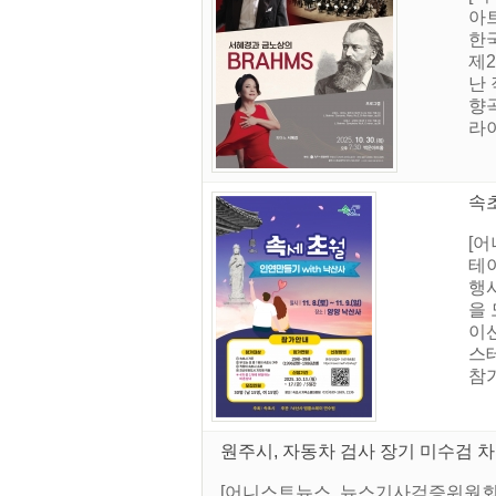
아
한
제
난
향
라이
속초
[어
테이
행
을
이
스
참가
원주시, 자동차 검사 장기 미수검 차
[어니스트뉴스. 뉴스기사검증위원회]