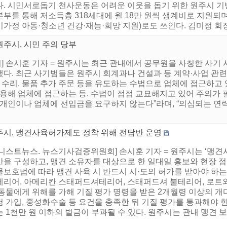
다. 시민서로돕기 천사운동은 어려운 이웃을 돕기 위한 원주시 기
부를 통해 저소득층 318세대에 월 18만 원씩 생계비로 지원되며
가정 아동·청소년 건강·재능·희망 지원)로도 쓰인다. 김미정 회장은
원주시, 시민 주의 당부
 손시훈 기자 = 원주시는 최근 관내에서 공무원을 사칭한 사기 
다. 최근 사기범들은 원주시 회계과나 건설과 등 계약·사업 관련
장 수리, 물품 추가 주문 등을 유도하는 수법으로 업체에 접근하고
활용해 업체에 접근하는 등. 수법이 점점 교묘해지고 있어 주의가 
 개인이나 업체에 선입금을 요구하지 않는다”라며, “의심되는 연
주시, 맹견사육허가제도 정착 위해 전담반 운영
어니스트뉴스. 뉴스기사검증위원회] 손시훈 기자 = 원주시는 ‘맹견
반을 구성하고, 맹견 소유자를 대상으로 한 일대일 홍보와 현장
보호법에 따라 맹견 사육 시 반드시 시·도의 허가를 받아야 하는
테리어, 아메리칸 스태퍼드셔테리어, 스태퍼드셔 불테리어, 로트와일
동물에게 위해를 가해 기질 평가 명령을 받은 2개월령 이상의 개다
 가입, 중성화수술 등 요건을 충족한 뒤 기질 평가를 통과해야 한
 1천만 원 이하의 벌금이 부과될 수 있다. 원주시는 관내 맹견 보호