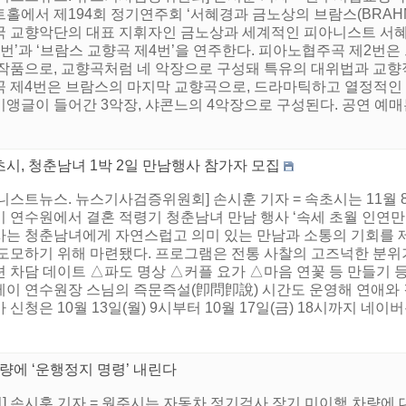
트홀에서 제194회 정기연주회 ‘서혜경과 금노상의 브람스(BRAH
국 교향악단의 대표 지휘자인 금노상과 세계적인 피아니스트 서혜
2번’과 ‘브람스 교향곡 제4번’을 연주한다. 피아노협주곡 제2번
 작품으로, 교향곡처럼 네 악장으로 구성돼 특유의 대위법과 교향
곡 제4번은 브람스의 마지막 교향곡으로, 드라마틱하고 열정적인 
앵글이 들어간 3악장, 샤콘느의 4악장으로 구성된다. 공연 예매는
시, 청춘남녀 1박 2일 만남행사 참가자 모집
니스트뉴스. 뉴스기사검증위원회] 손시훈 기자 = 속초시는 11월
 연수원에서 결혼 적령기 청춘남녀 만남 행사 ‘속세 초월 인연만들
사는 청춘남녀에게 자연스럽고 의미 있는 만남과 소통의 기회를 제
 도모하기 위해 마련됐다. 프로그램은 전통 사찰의 고즈넉한 분위
션 차담 데이트 △파도 명상 △커플 요가 △마음 연꽃 등 만들기 
테이 연수원장 스님의 즉문즉설(卽問卽說) 시간도 운영해 연애와 
 신청은 10월 13일(월) 9시부터 10월 17일(금) 18시까지 네이버
량에 ‘운행정지 명령’ 내린다
 손시훈 기자 = 원주시는 자동차 정기검사 장기 미이행 차량에