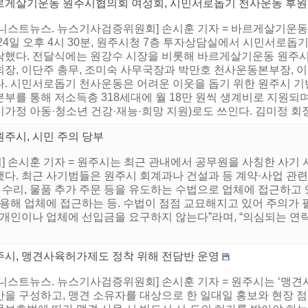
르게살기운동 원주시협의회 여성회, 시민서로돕기 천사운동 후원
어니스트뉴스. 뉴스기사검증위원회] 손시훈 기자 = 바르게살기운동
24일 오후 4시 30분, 원주시청 7층 투자상담실에서 시민서로돕기 
탁했다. 전달식에는 원강수 시장을 비롯해 바르게살기운동 원주시
회장, 이단주 총무, 조미숙 사무국장과 박만호 천사운동본부장,
다. 시민서로돕기 천사운동은 어려운 이웃을 돕기 위한 원주시 기
부를 통해 저소득층 318세대에 월 18만 원씩 생계비로 지원되며
가정 아동·청소년 건강·재능·희망 지원)로도 쓰인다. 김미정 회장은
원주시, 시민 주의 당부
 손시훈 기자 = 원주시는 최근 관내에서 공무원을 사칭한 사기 
다. 최근 사기범들은 원주시 회계과나 건설과 등 계약·사업 관련
장 수리, 물품 추가 주문 등을 유도하는 수법으로 업체에 접근하고
활용해 업체에 접근하는 등. 수법이 점점 교묘해지고 있어 주의가 
 개인이나 업체에 선입금을 요구하지 않는다”라며, “의심되는 연
주시, 맹견사육허가제도 정착 위해 전담반 운영
어니스트뉴스. 뉴스기사검증위원회] 손시훈 기자 = 원주시는 ‘맹견
반을 구성하고, 맹견 소유자를 대상으로 한 일대일 홍보와 현장