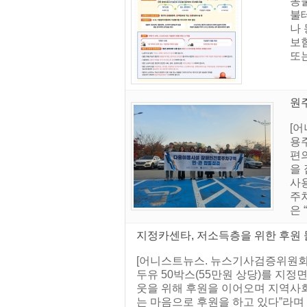
동물
불
나 
보험
또는
원
[
용
편
을
사용
주
은
지정카센타, 저소득층을 위한 후원 물
[어니스트뉴스. 뉴스기사검증위원회] 
두유 50박스(55만원 상당)를 지
웃을 위해 후원을 이어오며 지역사회
는 마음으로 후원을 하고 있다”라며