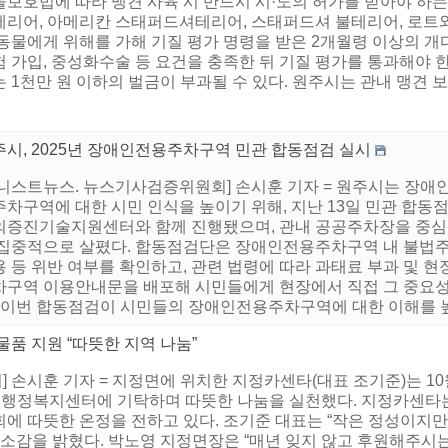
보호법에 따라 맹견 사육 시 반드시 시·도의 허가를 받아야 하는
테리어, 아메리칸 스태퍼드셔테리어, 스태퍼드셔 불테리어, 로트와일
동물에게 위해를 가해 기질 평가 명령을 받은 2개월령 이상의 개다
 가입, 중성화수술 등 요건을 충족한 뒤 기질 평가를 통과해야 한
 1천만 원 이하의 벌금이 부과될 수 있다. 원주시는 관내 맹견 보호
주시, 2025년 장애인전용주차구역 민관 합동점검 실시
어니스트뉴스. 뉴스기사검증위원회] 손시훈 기자 = 원주시는 장애
주차구역에 대한 시민 인식을 높이기 위해, 지난 13일 민관 합동
의증진기술지원센터와 함께 진행됐으며, 관내 공공주차장을 중심으
 집중적으로 살폈다. 합동점검단은 장애인전용주차구역 내 불법주차
 등 위반 여부를 확인하고, 관련 법령에 따라 과태료 부과 및 
차구역 이용안내문을 배포해 시민들에게 현장에서 직접 그 중요성
 “이번 합동점검이 시민들의 장애인전용주차구역에 대한 이해를 높이
품 지원 “따뜻한 지역 나눔”
손시훈 기자 = 지정면에 위치한 지정카센타(대표 조기준)는 10월 
정면행정복지센터에 기탁하며 따뜻한 나눔을 실천했다. 지정카센타는
에 따뜻한 온정을 전하고 있다. 조기준 대표는 “작은 정성이지만
 소감을 밝혔다. 박노영 지정면장은 “매년 잊지 않고 후원해주시