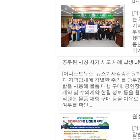
바
[
는 
기
부
했
동본
위기
공무원 사칭 사기 시도 사례 발생...
[어니스트뉴스. 뉴스기사검증위원회]
과 지역업체에 각별한 주의를 당부했
함을 사용해 물품 대행 구매, 공연
계약 및 수의계약 현황 정보 등을 
직원은 물품 대행 구매 등을 이유로
여부를 확인...
원
[
담