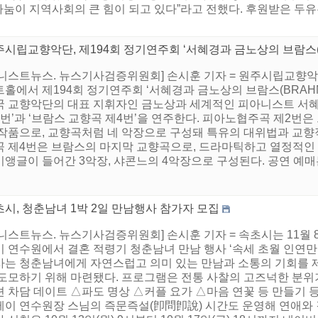
나눔이 지역사회의 큰 힘이 되고 있다”라고 전했다. 후원받은 두유
시립교향악단, 제194회 정기연주회 ‘서혜경과 금노상의 브람스(B
니스트뉴스. 뉴스기사검증위원회] 손시훈 기자 = 원주시립교향악단은
트홀에서 제194회 정기연주회 ‘서혜경과 금노상의 브람스(BRAH
국 교향악단의 대표 지휘자인 금노상과 세계적인 피아니스트 서혜
2번’과 ‘브람스 교향곡 제4번’을 연주한다. 피아노협주곡 제2번
 작품으로, 교향곡처럼 네 악장으로 구성돼 특유의 대위법과 교향
곡 제4번은 브람스의 마지막 교향곡으로, 드라마틱하고 열정적인 
앵글이 들어간 3악장, 샤콘느의 4악장으로 구성된다. 공연 예매는
시, 청춘남녀 1박 2일 만남행사 참가자 모집
니스트뉴스. 뉴스기사검증위원회] 손시훈 기자 = 속초시는 11월
 연수원에서 결혼 적령기 청춘남녀 만남 행사 ‘속세 초월 인연만들
사는 청춘남녀에게 자연스럽고 의미 있는 만남과 소통의 기회를 제
 도모하기 위해 마련됐다. 프로그램은 전통 사찰의 고즈넉한 분위
션 차담 데이트 △파도 명상 △커플 요가 △마음 연꽃 등 만들기 
테이 연수원장 스님의 즉문즉설(卽問卽說) 시간도 운영해 연애와 