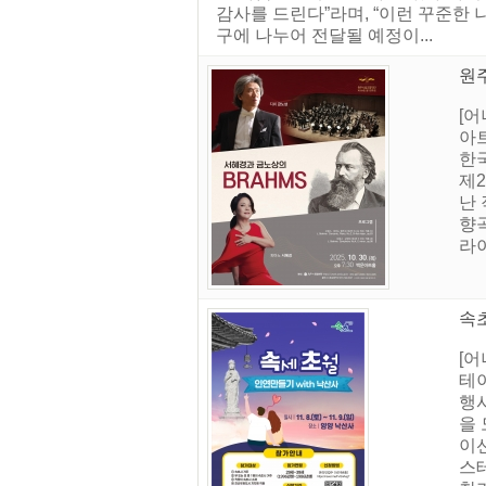
감사를 드린다”라며, “이런 꾸준한 
구에 나누어 전달될 예정이...
원주
[어
아
한
제
난
향
라이
속초
[어
테이
행
을
이
스