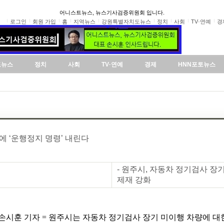
어니스트뉴스, 뉴스기사검증위원회 입니다.
로그인
회원 가입
홈
지역뉴스
강원특별자치도뉴스
정치
사회
TV·연예
경
도뉴스
정치
사회
TV·연예
경제
HNN포토뉴스
에 ‘운행정지 명령’ 내린다
- 원주시, 자동차 정기검사 장
제재 강화
손시훈 기자 = 원주시는 자동차 정기검사 장기 미이행 차량에 