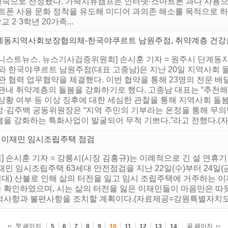
 연속으로 선정됐다. 가족치유캠프는 인터넷·스마트폰 과다 사용
트폰 사용 문화 정착을 유도해 미디어 과의존 해소를 목적으로 하
2·3학년 20가족...
계동지역사회보장협의체-한국야쿠르트 남원주점, 취약계층 건강
어니스트뉴스. 뉴스기사검증위원회] 손시훈 기자 = 원주시 단계
와 한국야쿠르트 남원주점(대표 고종남)은 지난 20일 지역사회 
관 협력 업무협약을 체결했다. 이번 협약을 통해 23명의 전문 배
 관내 취약계층의 돌봄을 강화하기로 했다. 고종남 대표는 “추천해
상황 여부 등 이상 징후에 대한 세심한 관찰을 통해 지역사회 돌봄
정·김주백 공동위원장은 “지역 주민의 기부라는 온정을 통해 무의
을 강화하는 특화사업이 발굴되어 무척 기쁘다.”라고 전했다.(자료
산불 이재민 임시조립주택 점검
 손시훈 기자 = 강릉시(시장 김홍규)는 이례적으로 긴 설 연휴
이재민 임시조립주택 63세대 안전점검을 지난 22일(수)부터 24일(
포동 일대) 산불로 인해 삶의 터전을 잃고 임시 조립주택에 거주하는
확인하였으며, 시는 삶의 터전을 잃은 이재민들이 마음만은 따듯
적사항과 불편사항을 조치할 계획이다.(자료제공=강원특별자치도
첫 페이지
끝 페이지
5
6
7
8
9
10
11
12
13
14