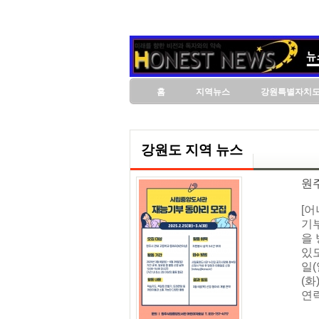
홈
지역뉴스
강원특별자치
강원도 지역 뉴스
원
[
기
을
있도
일(
(화
연