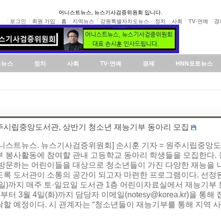
어니스트뉴스, 뉴스기사검증위원회 입니다.
로그인
회원 가입
홈
지역뉴스
강원특별자치도뉴스
정치
사회
TV·연예
경
도뉴스
정치
사회
TV·연예
경제
HNN포토뉴스
주시립중앙도서관, 상반기 청소년 재능기부 동아리 모집
어니스트뉴스. 뉴스기사검증위원회] 손시훈 기자 = 원주시립중앙도
부 봉사활동에 참여할 관내 고등학교 동아리 학생들을 모집한다.
 방문하는 어린이들을 대상으로 청소년들이 가진 다양한 재능을 
록 도서관이 소통의 공간이 되고자 마련한 프로그램이다. 선정된 동
일)까지 매주 토·일요일 도서관 1층 어린이자료실에서 재능기부 
)부터 3월 4일(화)까지 담당자 이메일(notesy@korea.kr)을 통
락할 예정이다. 시 관계자는 “청소년들이 재능기부를 통해 지역 사