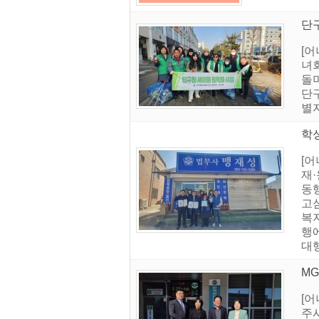
단
[
녀
돌
단
별
학성
[
재·
동
고
복
행
대행
M
[
주