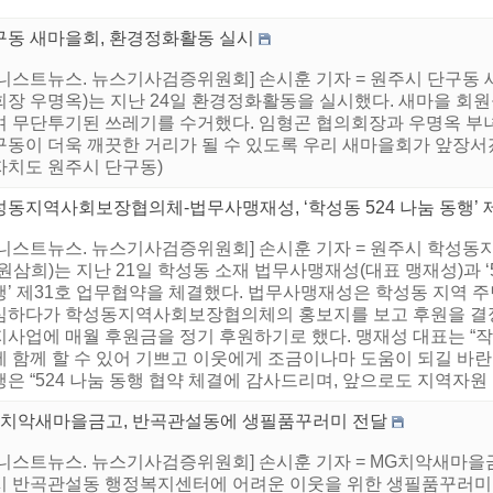
구동 새마을회, 환경정화활동 실시
어니스트뉴스. 뉴스기사검증위원회] 손시훈 기자 = 원주시 단구동
회장 우명옥)는 지난 24일 환경정화활동을 실시했다. 새마을 
며 무단투기된 쓰레기를 수거했다. 임형곤 협의회장과 우명옥 부
구동이 더욱 깨끗한 거리가 될 수 있도록 우리 새마을회가 앞장서
자치도 원주시 단구동)
동지역사회보장협의체-법무사맹재성, ‘학성동 524 나눔 동행’ 
어니스트뉴스. 뉴스기사검증위원회] 손시훈 기자 = 원주시 학성
원삼희)는 지난 21일 학성동 소재 법무사맹재성(대표 맹재성)과 ‘
행’ 제31호 업무협약을 체결했다. 법무사맹재성은 학성동 지역 
심하다가 학성동지역사회보장협의체의 홍보지를 보고 후원을 결정
지사업에 매월 후원금을 정기 후원하기로 했다. 맹재성 대표는 “
에 함께 할 수 있어 기쁘고 이웃에게 조금이나마 도움이 되길 바란
은 “524 나눔 동행 협약 체결에 감사드리며, 앞으로도 지역자원 
G치악새마을금고, 반곡관설동에 생필품꾸러미 전달
어니스트뉴스. 뉴스기사검증위원회] 손시훈 기자 = MG치악새마을금
시 반곡관설동 행정복지센터에 어려운 이웃을 위한 생필품꾸러미 