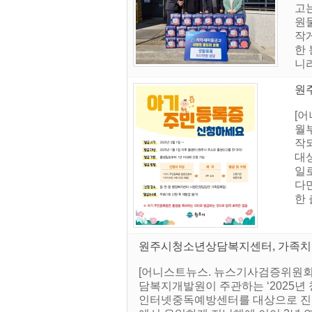
고
원
작
한
니라
원
[어
월
작
대상
일
다
한
원주시청소년상담복지센터, 가족치
[어니스트뉴스. 뉴스기사검증위원회
담복지개발원이 주관하는 ‘2025
인터넷중독예방센터를 대상으로 진