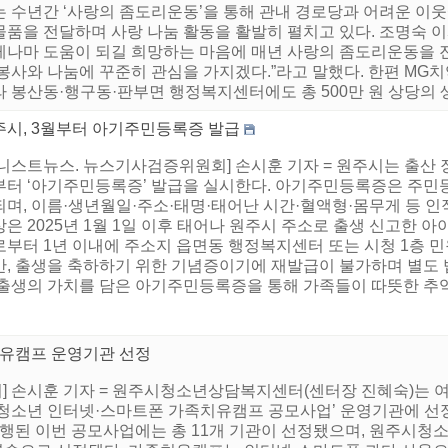
는 수년간 ‘사랑의 좀도리운동’을 통해 관내 경로당과 어려운 이
물품을 전달하며 사랑 나눔 활동을 활발히 펼치고 있다. 조명숙 
게나마 도움이 되길 희망하는 마음에 매년 사랑의 좀도리운동을 진행
 봉사와 나눔에 꾸준히 관심을 가지겠다.”라고 말했다. 한편 M
 봉산동·행구동·판부면 행정복지센터에도 총 500만 원 상당의 생
주시, 3월부터 아기주민등록증 발급
니스트뉴스. 뉴스기사검증위원회] 손시훈 기자 = 원주시는 출산 
부터 ‘아기주민등록증’ 발급을 실시한다. 아기주민등록증은 주민
되며, 이름·생년월일·주소·태명·태어난 시간·혈액형·몸무게 등 인
은 2025년 1월 1일 이후 태어나 원주시 주소로 출생 신고한 
로부터 1년 이내에 주소지 읍면동 행정복지센터 또는 시청 1층 
만, 출생을 축하하기 위한 기념증이기에 재발급이 불가하며 별도 법
 출생의 가치를 담은 아기주민등록증을 통해 가족들이 따뜻한 추억
유캠프 운영기관 선정
] 손시훈 기자 = 원주시청소년상담복지센터(센터장 진혜숙)는
년 청소년 인터넷·스마트폰 가족치유캠프 공모사업’ 운영기관에 
행된 이번 공모사업에는 총 11개 기관이 선정됐으며, 원주시