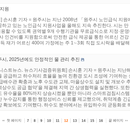
 지원
손시훈 기자 = 원주시는 지난 2008년 「원주시 노인급식 지원
하고 있는 노인급식 지원사업을 올해도 지속 추진한다. 시는 만 6
할 수 있도록 권역별 9개 수행기관을 무료급식소로 지정·운영하
 인건비를 지원함으로써 안전한 급식 제공을 통한 어르신 건강 
소득 재가 어르신 400여 가정에는 주 1∼3회 직접 도시락을 배달
시, 2025년에도 안정적인 물 관리 추진
어니스트뉴스. 뉴스기사검증위원회] 손시훈 기자 = 원주시는 지난
을 공급하고 하수처리 효율을 높여 친환경 도시 조성에 기여하는 
 급배수관 확충과 노후 수도관 교체, 마을상수도 설치 및 개보수 
역상수도 공급 협약’을 체결해 지역 간 상생협력을 실현했다. 또
도 유수율을 80%까지 상승시켰을 뿐만 아니라 스마트검침시스템
반 누수감지를 통한 행정성비스 신뢰를 제고했으며, 취약계층 긴
망 확보에도 기여했다. 하수도 분야에서는 유입하수의 균등화로 하
첫 페이지
끝 페이지
7
8
9
10
11
12
13
14
15
16