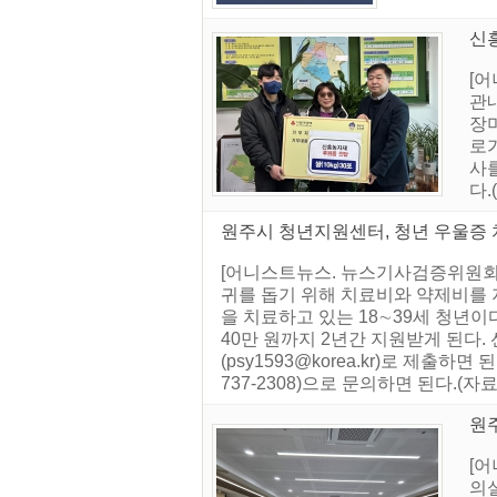
신
[
관내
장
로가
사
다
원주시 청년지원센터, 청년 우울증
[어니스트뉴스. 뉴스기사검증위원회]
귀를 돕기 위해 치료비와 약제비를 지원
을 치료하고 있는 18∼39세 청년
40만 원까지 2년간 지원받게 된다. 
(psy1593@korea.kr)로 제
737-2308)으로 문의하면 된다.(
원
[어
의