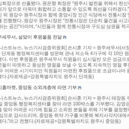
임회장으로 선출됐다. 원은향 회장은 “원주시 발전을 위해서 헌
회가 앞으로 더욱더 화합하고 소통할 수 있도록 최선을 다하겠다.
친 뒤 원강수 원주시장과 함께 중앙시장 인근 식당에서 전통시장 
를 진행했다. 원강수 원주시장은 “전통시장은 단순히 물건을 사고
쉬는 공간”이라며, “시민들과 함께 전통시장과 구도심 상권을 적극적
주세무서, 설맞이 후원물품 전달
어니스트뉴스. 뉴스기사검증위원회] 손시훈 기자 = 원주세무서(서장
) 단계동 행정복지센터를 방문해 관내 저소득 4가구에 각 10만 원
했다. 이번 후원품은 원주세무서 직원들이 십시일반 모은 성금으
웃들이 따뜻하고 풍성한 명절을 보낼 수 있도록 지속적인 명절 후
모두 어려운 시기이지만 직원들이 마련한 후원품으로 조금이나마 풍
했다.(자료제공=강원특별자치도 원주시 단계동)
리홈마켓, 중앙동 소외계층에 라면 기부
어니스트뉴스. 뉴스기사검증위원회] 손시훈 기자 = 원주시 태장동
일 중앙동 행정복지센터를 찾아 라면 100박스를 기부했다. 김영순 
을 맞아 어려운 시기에 힘들고 소외된 분들을 위해 기부를 결정했
진심으로 감사드리며, 중앙동 취약 가구를 비롯해 복지사각지대에서
겠다.”라고 전했다.(자료제공=강원특별자치도 원주시 중앙동)