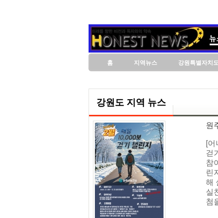
홈
지역뉴스
강원특별자치
강원도 지역 뉴스
원
[
걷기
참여
린지
해
실천
첨을