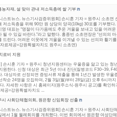
흥농자재, 설 맞아 관내 저소득층에 쌀 기부
어니스트뉴스. 뉴스기사검증위원회] 손시훈 기자 = 원주시 소초면 
 저소득층을 위해 90만 원 상당의 양곡(10kg) 30포를 기부했
미영 대표는 “명절이 다가옴에도 추운 겨울을 보내고 있을 어려운
 될 수 있길 바란다.”라고 말했다. 홍종빈 소초면장은 “선의의 
를 드린다. 어려운 이웃에게 겨울을 이겨낼 수 있는 선의와 활기를
.(자료제공=강원특별자치도 원주시 소초면)
 치료비 지원
 손시훈 기자 = 원주시 청년지원센터는 우울증을 앓고 있는 청
한다. 신청 대상은 최근 5년 이내 진단(질병코드 F30~39, F4
이다. 대상자로 선정되면 증빙서류 제출을 통해 1년간 발생한 우울
선착순 24명을 모집하며, 2월 3일(월)부터 28일(금) 오후 6시
출하면 된다. 자세한 사항은 시 홈페이지(원주소식-원주시 공고)를 확
자료제공=강원특별자치도 ...
주시 사회단체협의회, 원은향 신임회장 선출
니스트뉴스. 뉴스기사검증위원회] 손시훈 기자 = 원주시 사회단체협
실에서 1월 월례회의를 개최했다. 이번 회의에서 원은향 여성