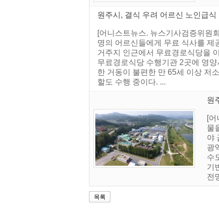
원주시, 결식 우려 어르신 노인급식
[어니스트뉴스. 뉴스기사검증위원회] 
명의 어르신들에게 무료 식사를 제공
거주지 인근에서 무료경로식당을 이용
무료경로식당 수행기관 2곳에 영양사
한 거동이 불편한 만 65세 이상 저
할도 수행 중이다. ...
원주
[
물
야
광
수
기
전
목록