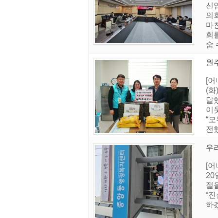
신
의
마
회
숨 
원
[
(화
달
이
“
전
우
[
20
절
“
하