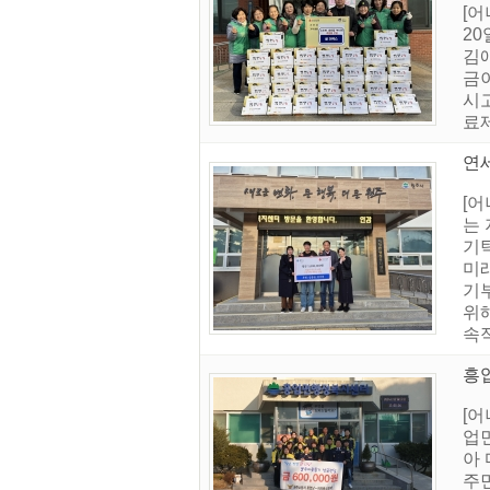
[
20
김
금
시고
료
연세
[
는 
기
미
기부
위
속
흥업
[
업
아
주