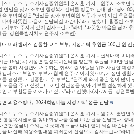
어니스트뉴스. 뉴스기사검증위원회] 손시훈 기자 = 원주시 소초면 
일 연말을 맞아 소초면 행정복지센터를 방문해 관내 경로당에 80만
애숙 부녀회장은 “연말을 맞아 부녀회원 모두가 모여 이번 후원품을
이나마 따뜻한 마음이 전달되길 바란다.”라고 말했다. 홍종빈 소
, 기부해 주셔서 깊이 감사드린다.”라며, “따뜻한 마음을 담아 
제공=강원특별자치도 원주시 소초면)
대 미래캠퍼스 김종찬 교수 부부, 지정기탁 후원금 100만 원 전
어니스트뉴스. 뉴스기사검증위원회] 손시훈 기자 = 연세대학교 미
지난 19일(목) 지정면 행정복지센터를 방문해 후원금 100만 원
탁을 통해 지정면에 거주하는 취약계층 아동을 위해 사용할 예정
래캠퍼스로 부임해 부부가 함께 원주로 이사왔으며, 지정면 생활에
를 결정했다. 김종찬 교수 부부는 “원주에 와서 좋은 일이 많이
해 도움을 주고 싶었는데 이번 성탄절을 맞아 기부를 결심하게 됐다
적인 기부활동을 이어가고 싶다.”라고 전했다.(자료제공=강원특별자
면 의용소방대, ‘2024희망나눔 지정기탁’ 성금 전달
어니스트뉴스. 뉴스기사검증위원회] 손시훈 기자 = 원주시 흥업면 
면 행정복지센터를 찾아 희망나눔 성금 60만 원을 전달했다. 정대
 마련한 성금이 소외된 이웃에게 조금이나마 힘이 되길 바란다.”라
민을 대신해 의용소방대원 여러분께 진심으로 감사드린다.”라며, 