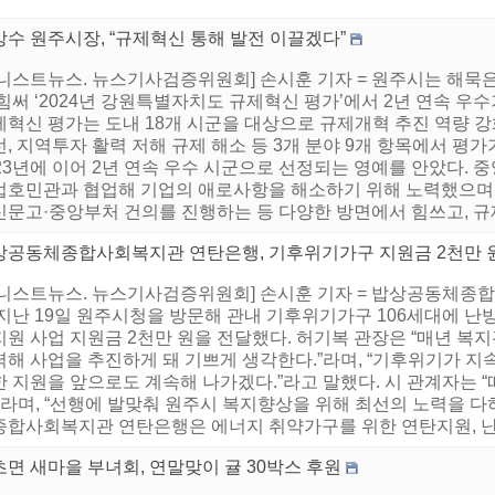
강수 원주시장, “규제혁신 통해 발전 이끌겠다”
어니스트뉴스. 뉴스기사검증위원회] 손시훈 기자 = 원주시는 해묵
 힘써 ‘2024년 강원특별자치도 규제혁신 평가’에서 2년 연속 
제혁신 평가는 도내 18개 시군을 대상으로 규제개혁 추진 역량 강
, 지역투자 활력 저해 규제 해소 등 3개 분야 9개 항목에서 평
23년에 이어 2년 연속 우수 시군으로 선정되는 영예를 안았다. 
업호민관과 협업해 기업의 애로사항을 해소하기 위해 노력했으며,
신문고·중앙부처 건의를 진행하는 등 다양한 방면에서 힘쓰고, 규제
상공동체종합사회복지관 연탄은행, 기후위기가구 지원금 2천만 
어니스트뉴스. 뉴스기사검증위원회] 손시훈 기자 = 밥상공동체종
 지난 19일 원주시청을 방문해 관내 기후위기가구 106세대에 
지원 사업 지원금 2천만 원을 전달했다. 허기복 관장은 “매년 복
력해 사업을 추진하게 돼 기쁘게 생각한다.”라며, “기후위기가 
한 지원을 앞으로도 계속해 나가겠다.”라고 말했다. 시 관계자는 
”라며, “선행에 발맞춰 원주시 복지향상을 위해 최선의 노력을 다
종합사회복지관 연탄은행은 에너지 취약가구를 위한 연탄지원, 난방
면 새마을 부녀회, 연말맞이 귤 30박스 후원