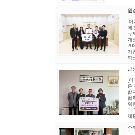
원
[
에
규
개선
20
기
혁
밥
[
은
합
협
위
다.
체
소초