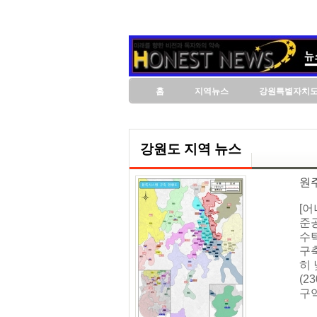
홈
지역뉴스
강원특별자치
강원도 지역 뉴스
원주
[
준
수탁
구
히 
(
구