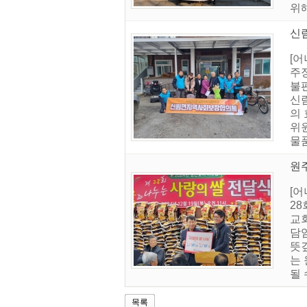
위
신
[
주
불
신
의
위
물
원주
[
28
교회
담
뜻
는
될
목록