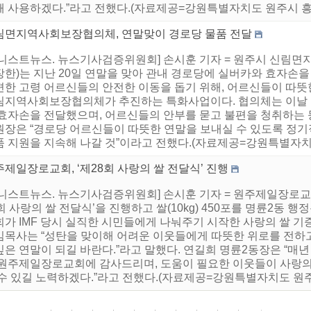
해 사용하겠다.”라고 전했다.(자료제공=강원특별자치도 원주시 흥
림면지역사회보장협의체, 연말맞이 경로당 물품 전달
어니스트뉴스. 뉴스기사검증위원회] 손시훈 기자 = 원주시 신림
장한)는 지난 20일 연말을 맞아 관내 경로당에 실버카와 효자손을
편한 고령 어르신들의 안전한 이동을 돕기 위해, 어르신들이 따
림지역사회보장협의체가 추진하는 특화사업이다. 협의체는 이날 16
 효자손을 전달했으며, 어르신들의 안부를 묻고 불편을 청취하는 
원장은 “경로당 어르신들이 따뜻한 연말을 보내실 수 있도록 정
품 지원을 지속해 나갈 것”이라고 전했다.(자료제공=강원특별자치
제일장로교회, ‘제28회 사랑의 쌀 전달식’ 진행
어니스트뉴스. 뉴스기사검증위원회] 손시훈 기자 = 원주제일장로교회
회 사랑의 쌀 전달식’을 진행하고 쌀(10kg) 450포를 명륜2동
가 IMF 당시 실직한 시민들에게 나눠주기 시작한 사랑의 쌀 기
임목사는 “성탄을 맞이해 어려운 이웃들에게 따뜻한 위로를 전하고
깊은 연말이 되길 바란다.”라고 말했다. 연길희 명륜2동장은 “매
 원주제일장로교회에 감사드리며, 도움이 필요한 이웃들이 사랑의
 수 있길 노력하겠다.”라고 전했다.(자료제공=강원특별자치도 원주