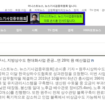
어니스트뉴스, 뉴스기사검증위원회 입니다.
로그인
회원 가입
홈
지역뉴스
강원특별자치도뉴스
정치
사회
TV·연예
경
도뉴스
정치
사회
TV·연예
경제
HNN포토뉴스
시, 지방상수도 현대화사업 준공...연 28억 원 예산절감
어니스트뉴스. 뉴스기사검증위원회] 손시훈 기자 = 원주시상하
공하고 이달 한국상하수도협회로 성과판정을 요청했다. 이번 사업은 
 업무협약을 체결하고 2019년 10월부터 6년간 총사업비 396
축 및 유지관리시스템을 구축했다. 생산된 수돗물 중 요금이 부과
낮은 태장동, 봉산동 일대 노후급·배수관로 정비(25.4km), 노후 계
230개소)를 진행했다. 또한 원주시 전체 상수관망 블록구축이 완
역이 획기적으로 감소하고 인접 블록에서 비상급수도 가능해져 단수