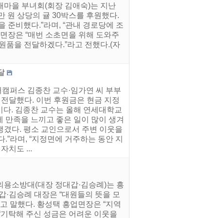
새마을 부녀회(회장 김애숙)는 지난
 원 상당의 귤 30박스를 후원했다.
 준비했다.”라며, “관내 경로당에 조
초면장은 “매번 소초면을 위해 도와주
후원품을 전달하겠다.”라고 전했다.(자
달
래캠퍼스 김종찬 교수·임가연 씨 부부
을 전달했다. 이번 후원금은 현금 지정
이다. 김종찬 교수는 올해 연세대학교
 만족을 느끼고 좋은 일이 많이 생겨
 생겼다. 평소 교인으로서 주변 이웃을
.”라며, “지정면에 거주하는 동안 지
치도 ...
의용소방대(대장 정대갑·김승례)는 흥
갑·김승례 대장은 “대원들의 뜻을 모
고 말했다. 황성택 흥업면장은 “지역
“기탁해 주신 성금은 어려운 이웃을