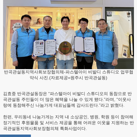
반곡관설동지역사회보장협의체-파스텔아이 비발디 스튜디오 업무협
약식 사진.(자료제공=원주시 반곡관설동)
김효중 반곡관설동장은 “파스텔아이 비발디 스튜디오의 동참으로 반
곡관설동 주민들이 더 많은 혜택을 나눌 수 있게 됐다.”라며, “이웃사
랑에 동참해주신 나눔가게 대표님들께 감사드린다.”라고 밝혔다.
한편, 우리동네 나눔가게는 지역 내 소상공인, 병원, 학원 등이 참여해
정기적인 후원물품 및 서비스 제공을 통해 어려운 이웃을 지원하는 반
곡관설동지역사회보장협의체 특화사업이다.