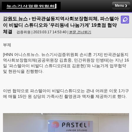
Menu
강원도 뉴스
›
반곡관설동지역사회보장협의체, 파스텔아
이 비발디 스튜디오와 '우리동네 나눔가게' 19호점 협약
체결
검증위원 | 2023.03.17 14:53:40 |
본문 건너뛰기
부제
[HNN 어니스트뉴스. 뉴스기사검증위원회 손시훈 기자] 반곡관설동지
역사회보장협의체(공공위원장 김효중, 민간위원장 민병태)는 지난 16
일 ‘파스텔아이 비발디 스튜디오(대표 김윤현)’와 나눔가게 업무협약
및 현판식을 진행했다.
이번 협약으로 파스텔아이 비발디스튜디오는 관내 어려운 이웃 1가구
에 매월 15만 원 상당의 가족사진 촬영권과 액자를 제공하기로 했다.