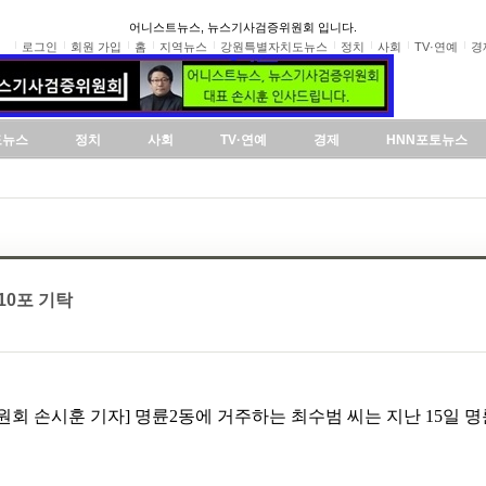
어니스트뉴스, 뉴스기사검증위원회 입니다.
로그인
회원 가입
홈
지역뉴스
강원특별자치도뉴스
정치
사회
TV·연예
경
도뉴스
정치
사회
TV·연예
경제
HNN포토뉴스
10포 기탁
원회 손시훈 기자] 명륜2동에 거주하는 최수범 씨는 지난 15일