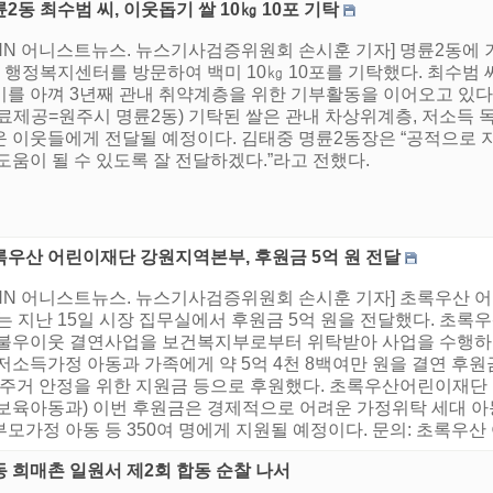
2동 최수범 씨, 이웃돕기 쌀 10㎏ 10포 기탁
HNN 어니스트뉴스. 뉴스기사검증위원회 손시훈 기자] 명륜2동에 
 행정복지센터를 방문하여 백미 10㎏ 10포를 기탁했다. 최수범 
를 아껴 3년째 관내 취약계층을 위한 기부활동을 이어오고 있다. 
자료제공=원주시 명륜2동) 기탁된 쌀은 관내 차상위계층, 저소득 
운 이웃들에게 전달될 예정이다. 김태중 명륜2동장은 “공적으로 
도움이 될 수 있도록 잘 전달하겠다.”라고 전했다.
록우산 어린이재단 강원지역본부, 후원금 5억 원 전달
HNN 어니스트뉴스. 뉴스기사검증위원회 손시훈 기자] 초록우산
는 지난 15일 시장 집무실에서 후원금 5억 원을 전달했다. 초록
 불우이웃 결연사업을 보건복지부로부터 위탁받아 사업을 수행하고
저소득가정 아동과 가족에게 약 5억 4천 8백여만 원을 결연 후원금
, 주거 안정을 위한 지원금 등으로 후원했다. 초록우산어린이재단
보육아동과) 이번 후원금은 경제적으로 어려운 가정위탁 세대 아동
모가정 아동 등 350여 명에게 지원될 예정이다. 문의: 초록우산
 희매촌 일원서 제2회 합동 순찰 나서