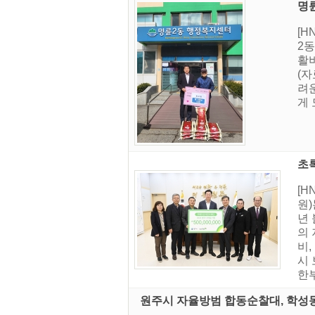
명륜
[
2동
활비
(
려
게 
초
[
원)
년
의 
비
시 
한부
원주시 자율방범 합동순찰대, 학성동