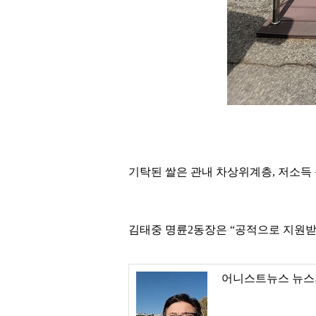
기탁된 쌀은 관내 차상위계층, 저소득
김태중 명륜2동장은 “공적으로 지원받지
어니스트뉴스 뉴스