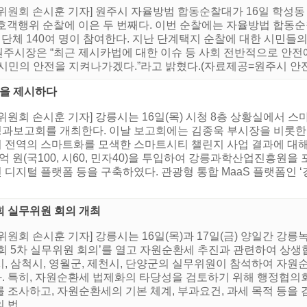
위원회 손시훈 기자] 원주시 자율방범 합동순찰대가 16일 학성
지 호객행위 순찰에 이은 두 번째다. 이번 순찰에는 자율방법 합동
 단체 140여 명이 참여한다. 지난 단계택지 순찰에 대한 시민들의
 원주시장은 “최근 제시카법에 대한 이슈 등 사회 전반적으로 안전
시민의 안전을 지켜나가겠다.”라고 밝혔다.(자료제공=원주시 안
을 제시하다
위원회 손시훈 기자] 강릉시는 16일(목) 시청 8층 상황실에서 
과보고회를 개최한다. 이날 보고회에는 김종욱 부시장을 비롯한
전역의 스마트화를 모색한 스마트시티 챌린지 사업 결과에 대해 논
 원(국100, 시60, 민자40)을 투입하여 강릉과학산업진흥원을 포
공인 디지털 플랫폼 등을 구축하였다. 관광형 통합 MaaS 플랫폼인 
회 실무위원 회의 개최
위원회 손시훈 기자] 강릉시는 16일(목)과 17일(금) 양일간 
회 5차 실무위원 회의’를 열고 자원순환세 추진과 관련하여 상생
, 삼척시, 영월군, 제천시, 단양군의 실무위원이 참석하여 자원
. 특히, 자원순환세 법제화의 타당성을 검토하기 위해 행정협의
 조사하고, 자원순환세의 기본 체계, 부과요건, 과세 목적 등을
법...