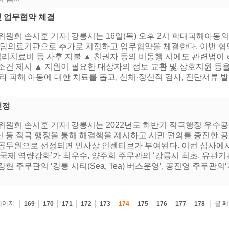
 업무협약 체결
위원회 손시훈 기자] 강릉시는 16일(목) 오후 2시 학대피해아동
의료기관으로 추가로 지정하고 업무협약을 체결한다. 이번 협약
 심리치료비 등 사후 지불 ▲ 친권자 등의 비동행 시에도 관련법이
소견 제시 ▲ 지원이 필요한 대상자의 정보 교환 및 상호지원 등
 피해 아동에 대한 치료를 돕고, 신체·정신적 검사, 진단서류 발
선정
위원회 손시훈 기자] 강릉시는 2022년도 하반기 적극행정 우수공
신 등 적극 행정을 통해 해결책을 제시하고 시민 편의를 증진한 공
공무원으로 선정되면 인사상 인센티브가 부여된다. 이번 심사에서
 국제 역량강화’가 최우수, 양주희 주무관의 ‘강릉시 최초, 유관
현 주무관의 ‘강릉 시티(Sea, Tea) 버스운영’, 공진영 주무관
페이지
끝 
169
170
171
172
173
174
175
176
177
178