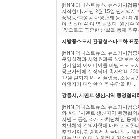
[HNN 어니스트뉴스. 뉴스기사검증
시작한다. 지난 2월 15일 단계택
중앙동·학성동 자생단체 등 20여 개
여 인원이 40여 명 늘었다. 원강수
“앞으로도 꾸준한 순찰을 통해 원주
지방중소도시 관광형스마트화 표준
[HNN 어니스트뉴스. 뉴스기사검증
운영실적과 사업효과를 살펴보는 성
간기업의 아이디어를 바탕으로 도시 
공모사업에 선정되어 총사업비 200억
12월 말까지 Mass 플랫폼, 소상
여행자가 다양한 이동 수단을 편...
강릉시, 시멘트 생산지역 행정협의
[HNN 어니스트뉴스. 뉴스기사검증
와 함께 ‘시멘트 생산지역 행정협의
시멘트 공장 소재 자치단체인 동해시
치단체의 건의사항에 대해 논의한다
추진하여, 환경과세의 국내외 사례를
다는 방침이다. 아울러 자원순환세의 