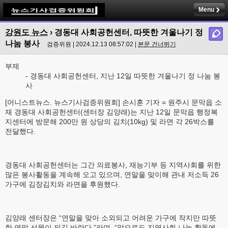
Menu
강원도 뉴스
› 경동대 사회공헌센터, 따뜻한 겨울나기 정
나눔 봉사
검증위원 | 2024.12.13 08:57:02 |
본문 건너뛰기
부제
- 경동대 사회공헌센터, 지난 12일 따뜻한 겨울나기 정 나눔 봉
사
[어니스트뉴스. 뉴스기사검증위원회] 손시훈 기자 = 원주시 문막읍 소
재 경동대 사회공헌센터(센터장 김양래)는 지난 12일 문막읍 행정복
지센터에 방문해 200만 원 상당의 김치(10kg) 및 라면 각 26박스를
전달했다.
경동대 사회공헌센터는 그간 의료봉사, 재능기부 등 지역사회를 위한
많은 봉사활동을 계속해 오고 있으며, 연말을 맞이해 관내 저소득 26
가구에 김장김치와 라면을 후원했다.
김양래 센터장은 “연말을 맞아 소외되고 어려운 가구에 작지만 따뜻
한 연말 선물이 되길 바란다.”라며, “앞으로도 지역사회 나눔 활동에