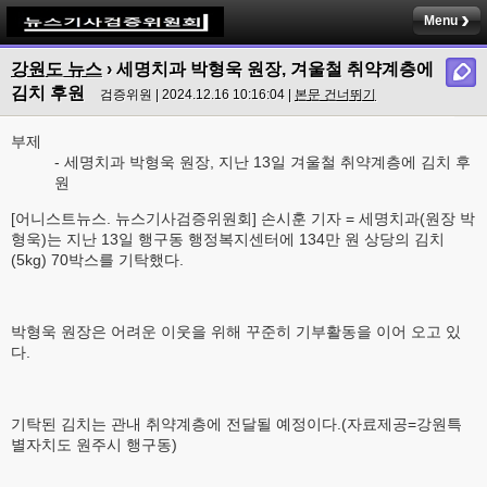
Menu
강원도 뉴스
› 세명치과 박형욱 원장, 겨울철 취약계층에
김치 후원
검증위원 | 2024.12.16 10:16:04 |
본문 건너뛰기
부제
- 세명치과 박형욱 원장, 지난 13일 겨울철 취약계층에 김치 후
원
[어니스트뉴스. 뉴스기사검증위원회] 손시훈 기자 = 세명치과(원장 박
형욱)는 지난 13일 행구동 행정복지센터에 134만 원 상당의 김치
(5kg) 70박스를 기탁했다.
박형욱 원장은 어려운 이웃을 위해 꾸준히 기부활동을 이어 오고 있
다.
기탁된 김치는 관내 취약계층에 전달될 예정이다.(자료제공=강원특
별자치도 원주시 행구동)