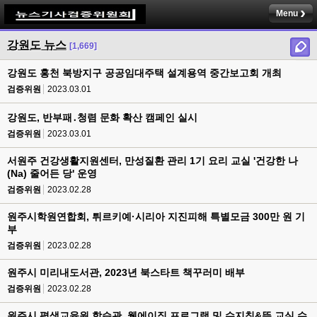
Menu
강원도 뉴스
[1,669]
강원도 홍천 북방지구 공공임대주택 설계용역 중간보고회 개최
검증위원
2023.03.01
강원도, 반부패․청렴 문화 확산 캠페인 실시
검증위원
2023.03.01
서원주 건강생활지원센터, 만성질환 관리 1기 요리 교실 '건강한 나
(Na) 줄어든 당' 운영
검증위원
2023.02.28
원주시학원연합회, 튀르키예·시리아 지진피해 특별모금 300만 원 기
부
검증위원
2023.02.28
원주시 미리내도서관, 2023년 북스타트 책꾸러미 배부
검증위원
2023.02.28
원주시 평생교육원 학습관, 웰에이징 프로그램 및 수지침&뜸 교실 수