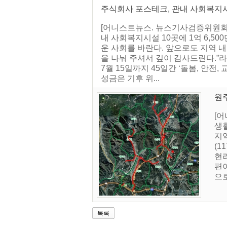
주식회사 포스테크, 관내 사회복지
[어니스트뉴스. 뉴스기사검증위원회]
내 사회복지시설 10곳에 1억 6,5
운 사회를 바란다. 앞으로도 지역 
을 나눠 주셔서 깊이 감사드린다.”라
7월 15일까지 45일간 ‘돌봄, 안전
성금은 기후 위...
원
[
생활
지역
(1
현리
편
으로
목록