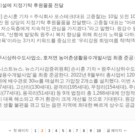
시설에 지정기탁 후원물품 전달
 손시훈 기자 = 주식회사 포스테크(대표 고종철)는 10일 오전 
00만 원 상당의 지정기탁 후원물품을 전달했다. 고종철 대표는 “
내 저소득층에게 지속적인 관심을 가지겠다.”라고 말했다. 원강수 
며, “선행에 발맞춰 원주시 복지 향상을 위해 최선의 노력을 다하겠
, 교육’이라는 3가지 키워드를 중심으로 ‘우리강원 희망여름 착!착!
주시상하수도사업소, 호저면 농어촌생활용수개발사업 최종 준공
어니스트뉴스. 뉴스기사검증위원회] 손시훈 기자 = 원주시상하수도
용수개발사업’을 최종 준공한다. 2022년 8월부터 총사업비 120
에 배수관로 30㎞를 매설하고 가압장 2개소를 설치했다. 이번 사
17세대), 고산리(130세대), 광격리(195세대), 무장리(154세대), 주
(77세대), 용곡리(51세대) 등 9개 법정리 총 1,268세대에 
이 대폭 해소되고 주거 환경이 크게 개선될 것으로 기대된다. 원강
 생활 불편을 겪고 있는 읍면 지역에 최대한 빠르게 상수도 공급이
첫 페이지
끝 페이지
1
2
3
4
5
6
7
8
9
10