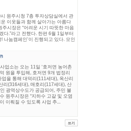
10시 원주시청 7층 투자상담실에서 관
어려운 이웃들과 함께 살아가는 아름다
원주시장은 “어려운 시기 따뜻한 마음
다.”라고 전했다. 한편 6월 1일부터
착! 나눔캠페인’이 진행되고 있다. 모인
사업소는 오는 11일 ‘호저면 농어촌
억 원을 투입해, 호저면 9개 법정리
업을 통해 대덕리(111세대), 옥산리
산리(316세대), 매호리(117세대), 산
안정적인 광역상수도가 공급되어, 주민 불
수 원주시장은 “지하수 고갈 및 오염
 이뤄질 수 있도록 사업 추...
쓰기