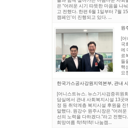
들과 함께 살아가는 아름다운 사회를
은 “어려운 시기 따뜻한 마음을 나눠
고 전했다. 한편 6월 1일부터 7월 
캠페인’이 진행되고 있다. ...
원
[
국
에 
료복
들
핵
요청
한국가스공사강원지역본부, 관내 
[어니스트뉴스. 뉴스기사검증위원회]
담실에서 관내 사회복지시설 13곳에
정 등 취약계층 복지시설 후원을 
말했다. 원강수 원주시장은 “어려운 
선의 노력을 다하겠다.”라고 전했다. 
희망여름 착!착!착! 나눔캠...