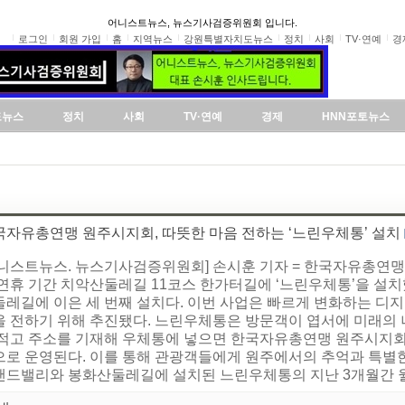
어니스트뉴스, 뉴스기사검증위원회 입니다.
로그인
회원 가입
홈
지역뉴스
강원특별자치도뉴스
정치
사회
TV·연예
경
도뉴스
정치
사회
TV·연예
경제
HNN포토뉴스
국자유총연맹 원주시지회, 따뜻한 마음 전하는 ‘느린우체통’ 설치
어니스트뉴스. 뉴스기사검증위원회] 손시훈 기자 = 한국자유총연맹
 연휴 기간 치악산둘레길 11코스 한가터길에 ‘느린우체통’을 설
둘레길에 이은 세 번째 설치다. 이번 사업은 빠르게 변화하는 디
을 전하기 위해 추진됐다. 느린우체통은 방문객이 엽서에 미래의 
 적고 주소를 기재해 우체통에 넣으면 한국자유총연맹 원주시지회가
으로 운영된다. 이를 통해 관광객들에게 원주에서의 추억과 특별한
랜드밸리와 봉화산둘레길에 설치된 느린우체통의 지난 3개월간 월평균