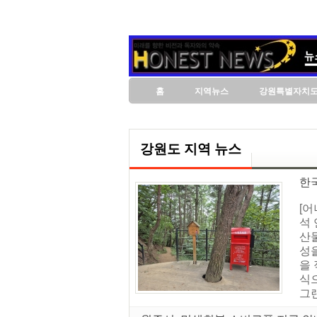
홈
지역뉴스
강원특별자치
강원도 지역 뉴스
한
[
석
산
성
을
식
그