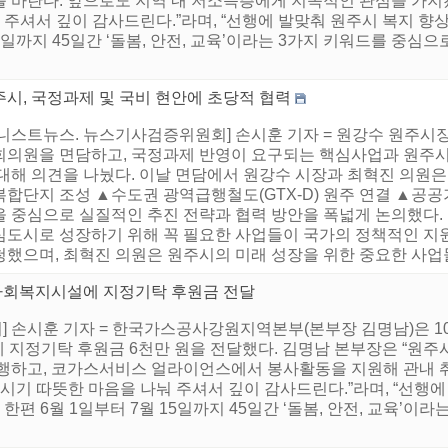
 바란다. 앞으로도 지역 내 저소득층에게 지속적인 관심을 가지겠
 주셔서 깊이 감사드린다.”라며, “선행에 발맞춰 원주시 복지 향
15일까지 45일간 ‘돌봄, 안전, 교육’이라는 3가지 키워드를 중심으
주시, 국정과제 및 국비 현안에 초당적 협력
어니스트뉴스. 뉴스기사검증위원회] 손시훈 기자 = 원강수 원주시장
회의원을 면담하고, 국정과제 반영이 요구되는 핵심사업과 원주시
대해 의견을 나눴다. 이날 면담에서 원강수 시장과 최혁진 의원은
합단지 조성 ▲수도권 광역급행철도(GTX-D) 원주 연결 ▲공공
을 중심으로 실질적인 추진 전략과 협력 방안을 폭넓게 논의했다.
심도시로 성장하기 위해 꼭 필요한 사업들이 국가의 정책적인 지
했으며, 최혁진 의원은 원주시의 미래 성장을 위한 중요한 사업들에
사회복지시설에 지정기탁 후원금 전달
 손시훈 기자 = 한국가스공사강원지역본부(본부장 김명남)은 10
 지정기탁 후원금 6천만 원을 전달했다. 김명남 본부장은 “원주
진행하고, 코가스서비스 얼라이언스에서 봉사활동을 지원해 관내 
시기 따뜻한 마음을 나눠 주셔서 깊이 감사드린다.”라며, “선행에
한편 6월 1일부터 7월 15일까지 45일간 ‘돌봄, 안전, 교육’이