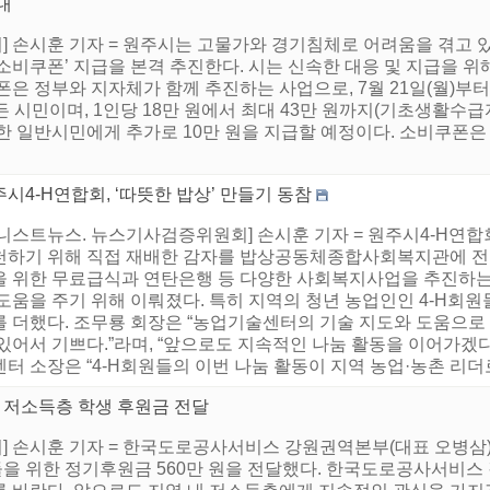
내
 손시훈 기자 = 원주시는 고물가와 경기침체로 어려움을 겪고 있
비쿠폰’ 지급을 본격 추진한다. 시는 신속한 대응 및 지급을 위해 
은 정부와 지자체가 함께 추진하는 사업으로, 7월 21일(월)부터
 시민이며, 1인당 18만 원에서 최대 43만 원까지(기초생활수급자
한 일반시민에게 추가로 10만 원을 지급할 예정이다. 소비쿠폰은 원
시4-H연합회, ‘따뜻한 밥상’ 만들기 동참
어니스트뉴스. 뉴스기사검증위원회] 손시훈 기자 = 원주시4-H연합
천하기 위해 직접 재배한 감자를 밥상공동체종합사회복지관에 전달
을 위한 무료급식과 연탄은행 등 다양한 사회복지사업을 추진
도움을 주기 위해 이뤄졌다. 특히 지역의 청년 농업인인 4-H회원
를 더했다. 조무룡 회장은 “농업기술센터의 기술 지도와 도움으로
 있어서 기쁘다.”라며, “앞으로도 지속적인 나눔 활동을 이어가겠
터 소장은 “4-H회원들의 이번 나눔 활동이 지역 농업·농촌 리더로
저소득층 학생 후원금 전달
 손시훈 기자 = 한국도로공사서비스 강원권역본부(대표 오병삼)은 
을 위한 정기후원금 560만 원을 전달했다. 한국도로공사서비스