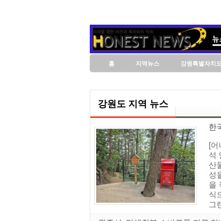
홈
지역뉴스
강원특별자치
강원도 지역 뉴스
한
[
석
산
성
을
식
그