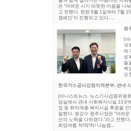
들과 함께 살아가는 아름다운 사회를
은 “어려운 시기 따뜻한 마음을 나눠
고 전했다. 한편 6월 1일부터 7월 
캠페인’이 진행되고 있다. ...
원
[
국
에 
료복
들
핵
요청
한국가스공사강원지역본부, 관내 
[어니스트뉴스. 뉴스기사검증위원회]
담실에서 관내 사회복지시설 13곳에
정 등 취약계층 복지시설 후원을 
말했다. 원강수 원주시장은 “어려운 
선의 노력을 다하겠다.”라고 전했다. 
희망여름 착!착!착! 나눔캠...