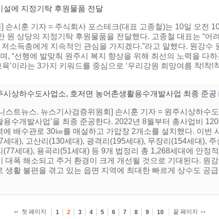
시설에 지정기탁 후원물품 전달
 손시훈 기자 = 주식회사 포스테크(대표 고종철)는 10일 오전 
00만 원 상당의 지정기탁 후원물품을 전달했다. 고종철 대표는 “
내 저소득층에게 지속적인 관심을 가지겠다.”라고 말했다. 원강수 
며, “선행에 발맞춰 원주시 복지 향상을 위해 최선의 노력을 다하겠
, 교육’이라는 3가지 키워드를 중심으로 ‘우리강원 희망여름 착!착!
주시상하수도사업소, 호저면 농어촌생활용수개발사업 최종 준공
어니스트뉴스. 뉴스기사검증위원회] 손시훈 기자 = 원주시상하수도
용수개발사업’을 최종 준공한다. 2022년 8월부터 총사업비 120
에 배수관로 30㎞를 매설하고 가압장 2개소를 설치했다. 이번 사
17세대), 고산리(130세대), 광격리(195세대), 무장리(154세대), 주
(77세대), 용곡리(51세대) 등 9개 법정리 총 1,268세대에 
이 대폭 해소되고 주거 환경이 크게 개선될 것으로 기대된다. 원강
 생활 불편을 겪고 있는 읍면 지역에 최대한 빠르게 상수도 공급이
첫 페이지
끝 페이지
1
2
3
4
5
6
7
8
9
10