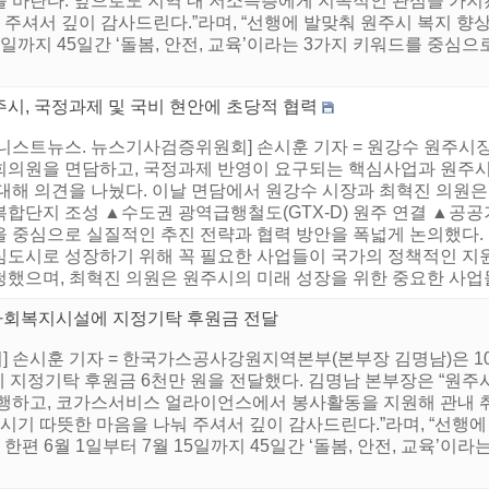
 바란다. 앞으로도 지역 내 저소득층에게 지속적인 관심을 가지겠
 주셔서 깊이 감사드린다.”라며, “선행에 발맞춰 원주시 복지 향
15일까지 45일간 ‘돌봄, 안전, 교육’이라는 3가지 키워드를 중심으
주시, 국정과제 및 국비 현안에 초당적 협력
어니스트뉴스. 뉴스기사검증위원회] 손시훈 기자 = 원강수 원주시장
회의원을 면담하고, 국정과제 반영이 요구되는 핵심사업과 원주시
대해 의견을 나눴다. 이날 면담에서 원강수 시장과 최혁진 의원은
합단지 조성 ▲수도권 광역급행철도(GTX-D) 원주 연결 ▲공공
을 중심으로 실질적인 추진 전략과 협력 방안을 폭넓게 논의했다.
심도시로 성장하기 위해 꼭 필요한 사업들이 국가의 정책적인 지
했으며, 최혁진 의원은 원주시의 미래 성장을 위한 중요한 사업들에
사회복지시설에 지정기탁 후원금 전달
 손시훈 기자 = 한국가스공사강원지역본부(본부장 김명남)은 10
 지정기탁 후원금 6천만 원을 전달했다. 김명남 본부장은 “원주
진행하고, 코가스서비스 얼라이언스에서 봉사활동을 지원해 관내 
시기 따뜻한 마음을 나눠 주셔서 깊이 감사드린다.”라며, “선행에
한편 6월 1일부터 7월 15일까지 45일간 ‘돌봄, 안전, 교육’이