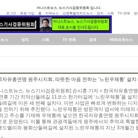
어니스트뉴스, 뉴스기사검증위원회 입니다.
로그인
회원 가입
홈
지역뉴스
강원특별자치도뉴스
정치
사회
TV·연예
경
도뉴스
정치
사회
TV·연예
경제
HNN포토뉴스
국자유총연맹 원주시지회, 따뜻한 마음 전하는 ‘느린우체통’ 설치
어니스트뉴스. 뉴스기사검증위원회] 손시훈 기자 = 한국자유총연맹
 연휴 기간 치악산둘레길 11코스 한가터길에 ‘느린우체통’을 설
둘레길에 이은 세 번째 설치다. 이번 사업은 빠르게 변화하는 디
을 전하기 위해 추진됐다. 느린우체통은 방문객이 엽서에 미래의 
 적고 주소를 기재해 우체통에 넣으면 한국자유총연맹 원주시지회가
으로 운영된다. 이를 통해 관광객들에게 원주에서의 추억과 특별한
랜드밸리와 봉화산둘레길에 설치된 느린우체통의 지난 3개월간 월평균