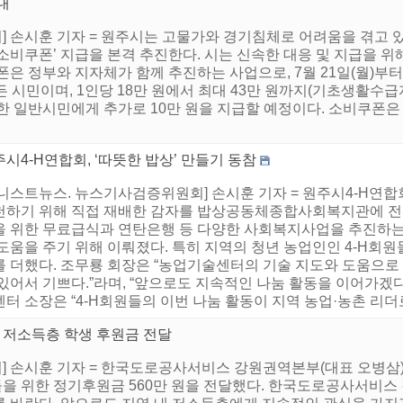
내
 손시훈 기자 = 원주시는 고물가와 경기침체로 어려움을 겪고 있
비쿠폰’ 지급을 본격 추진한다. 시는 신속한 대응 및 지급을 위해 
은 정부와 지자체가 함께 추진하는 사업으로, 7월 21일(월)부터
 시민이며, 1인당 18만 원에서 최대 43만 원까지(기초생활수급자
한 일반시민에게 추가로 10만 원을 지급할 예정이다. 소비쿠폰은 원
시4-H연합회, ‘따뜻한 밥상’ 만들기 동참
어니스트뉴스. 뉴스기사검증위원회] 손시훈 기자 = 원주시4-H연합
천하기 위해 직접 재배한 감자를 밥상공동체종합사회복지관에 전달
을 위한 무료급식과 연탄은행 등 다양한 사회복지사업을 추진
도움을 주기 위해 이뤄졌다. 특히 지역의 청년 농업인인 4-H회원
를 더했다. 조무룡 회장은 “농업기술센터의 기술 지도와 도움으로
 있어서 기쁘다.”라며, “앞으로도 지속적인 나눔 활동을 이어가겠
터 소장은 “4-H회원들의 이번 나눔 활동이 지역 농업·농촌 리더로
저소득층 학생 후원금 전달
 손시훈 기자 = 한국도로공사서비스 강원권역본부(대표 오병삼)은 
을 위한 정기후원금 560만 원을 전달했다. 한국도로공사서비스