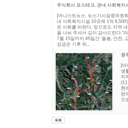
주식회사 포스테크, 관내 사회복지
[어니스트뉴스. 뉴스기사검증위원회]
내 사회복지시설 10곳에 1억 6,5
운 사회를 바란다. 앞으로도 지역 
을 나눠 주셔서 깊이 감사드린다.”라
7월 15일까지 45일간 ‘돌봄, 안전
성금은 기후 위...
원
[
생활
지역
(1
현리
편
으로
목록