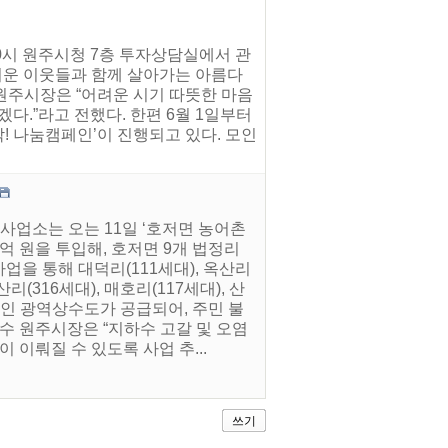
10시 원주시청 7층 투자상담실에서 관
어려운 이웃들과 함께 살아가는 아름다
원주시장은 “어려운 시기 따뜻한 마음
다.”라고 전했다. 한편 6월 1일부터
착! 나눔캠페인’이 진행되고 있다. 모인
사업소는 오는 11일 ‘호저면 농어촌
억 원을 투입해, 호저면 9개 법정리
업을 통해 대덕리(111세대), 옥산리
산리(316세대), 매호리(117세대), 산
안정적인 광역상수도가 공급되어, 주민 불
수 원주시장은 “지하수 고갈 및 오염
 이뤄질 수 있도록 사업 추...
쓰기