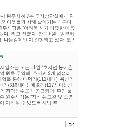
10시 원주시청 7층 투자상담실에서 관
어려운 이웃들과 함께 살아가는 아름다
원주시장은 “어려운 시기 따뜻한 마음
다.”라고 전했다. 한편 6월 1일부터
착! 나눔캠페인’이 진행되고 있다. 모인
사업소는 오는 11일 ‘호저면 농어촌
억 원을 투입해, 호저면 9개 법정리
업을 통해 대덕리(111세대), 옥산리
산리(316세대), 매호리(117세대), 산
안정적인 광역상수도가 공급되어, 주민 불
수 원주시장은 “지하수 고갈 및 오염
 이뤄질 수 있도록 사업 추...
쓰기