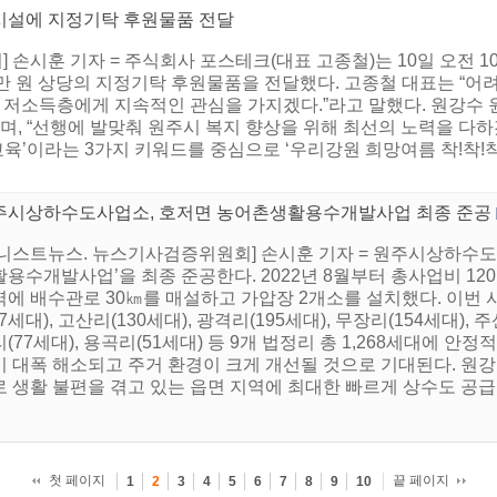
시설에 지정기탁 후원물품 전달
 손시훈 기자 = 주식회사 포스테크(대표 고종철)는 10일 오전 
00만 원 상당의 지정기탁 후원물품을 전달했다. 고종철 대표는 “
내 저소득층에게 지속적인 관심을 가지겠다.”라고 말했다. 원강수 
며, “선행에 발맞춰 원주시 복지 향상을 위해 최선의 노력을 다하겠
, 교육’이라는 3가지 키워드를 중심으로 ‘우리강원 희망여름 착!착!
주시상하수도사업소, 호저면 농어촌생활용수개발사업 최종 준공
어니스트뉴스. 뉴스기사검증위원회] 손시훈 기자 = 원주시상하수도
용수개발사업’을 최종 준공한다. 2022년 8월부터 총사업비 120
에 배수관로 30㎞를 매설하고 가압장 2개소를 설치했다. 이번 사
17세대), 고산리(130세대), 광격리(195세대), 무장리(154세대), 주
(77세대), 용곡리(51세대) 등 9개 법정리 총 1,268세대에 
이 대폭 해소되고 주거 환경이 크게 개선될 것으로 기대된다. 원강
 생활 불편을 겪고 있는 읍면 지역에 최대한 빠르게 상수도 공급이
첫 페이지
끝 페이지
1
2
3
4
5
6
7
8
9
10