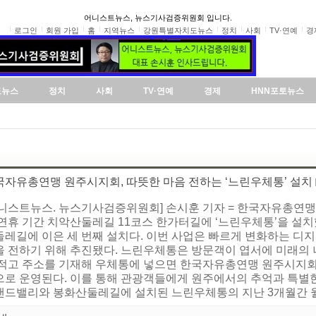
어니스트뉴스, 뉴스기사검증위원회 입니다.
로그인
회원 가입
홈
지역뉴스
강원특별자치도뉴스
정치
사회
TV·연예
경
도뉴스
정치
사회
TV·연예
경제
HNN포토뉴스
국자유총연맹 원주시지회, 따뜻한 마음 전하는 ‘느린우체통’ 설치
어니스트뉴스. 뉴스기사검증위원회] 손시훈 기자 = 한국자유총연맹
 연휴 기간 치악산둘레길 11코스 한가터길에 ‘느린우체통’을 설
둘레길에 이은 세 번째 설치다. 이번 사업은 빠르게 변화하는 디
을 전하기 위해 추진됐다. 느린우체통은 방문객이 엽서에 미래의 
 적고 주소를 기재해 우체통에 넣으면 한국자유총연맹 원주시지회가
으로 운영된다. 이를 통해 관광객들에게 원주에서의 추억과 특별한
랜드밸리와 봉화산둘레길에 설치된 느린우체통의 지난 3개월간 월평균