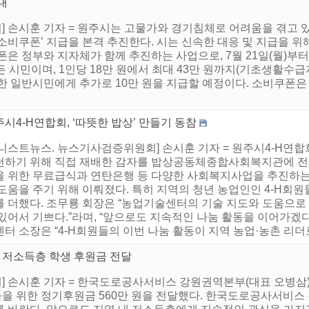
내
 손시훈 기자 = 원주시는 고물가와 경기침체로 어려움을 겪고 있
비쿠폰’ 지급을 본격 추진한다. 시는 신속한 대응 및 지급을 위해 
은 정부와 지자체가 함께 추진하는 사업으로, 7월 21일(월)부터
 시민이며, 1인당 18만 원에서 최대 43만 원까지(기초생활수급자
한 일반시민에게 추가로 10만 원을 지급할 예정이다. 소비쿠폰은 원
시4-H연합회, ‘따뜻한 밥상’ 만들기 동참
어니스트뉴스. 뉴스기사검증위원회] 손시훈 기자 = 원주시4-H연합
천하기 위해 직접 재배한 감자를 밥상공동체종합사회복지관에 전달
을 위한 무료급식과 연탄은행 등 다양한 사회복지사업을 추진
도움을 주기 위해 이뤄졌다. 특히 지역의 청년 농업인인 4-H회원
를 더했다. 조무룡 회장은 “농업기술센터의 기술 지도와 도움으로
 있어서 기쁘다.”라며, “앞으로도 지속적인 나눔 활동을 이어가겠
터 소장은 “4-H회원들의 이번 나눔 활동이 지역 농업·농촌 리더로
저소득층 학생 후원금 전달
 손시훈 기자 = 한국도로공사서비스 강원권역본부(대표 오병삼)은 
을 위한 정기후원금 560만 원을 전달했다. 한국도로공사서비스