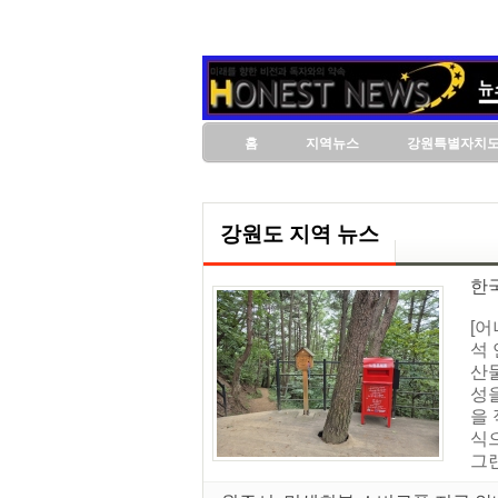
홈
지역뉴스
강원특별자치
강원도 지역 뉴스
한
[
석
산
성
을
식
그