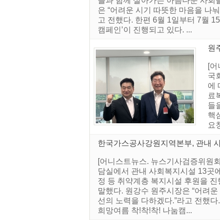
들과 함께 살아가는 아름다운 사회를
은 “어려운 시기 따뜻한 마음을 나눠
고 전했다. 한편 6월 1일부터 7월 
캠페인’이 진행되고 있다. ...
원
[
국
에 
료복
들
핵
요청
한국가스공사강원지역본부, 관내 
[어니스트뉴스. 뉴스기사검증위원회]
담실에서 관내 사회복지시설 13곳에
정 등 취약계층 복지시설 후원을 
말했다. 원강수 원주시장은 “어려운 
선의 노력을 다하겠다.”라고 전했다. 
희망여름 착!착!착! 나눔캠...