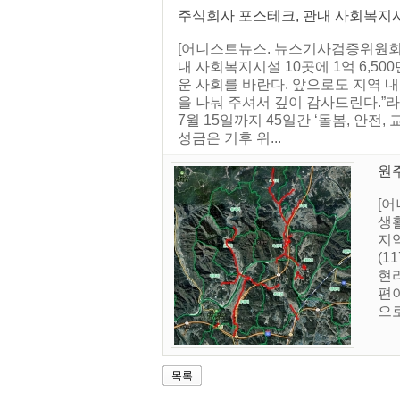
주식회사 포스테크, 관내 사회복지
[어니스트뉴스. 뉴스기사검증위원회]
내 사회복지시설 10곳에 1억 6,5
운 사회를 바란다. 앞으로도 지역 
을 나눠 주셔서 깊이 감사드린다.”라
7월 15일까지 45일간 ‘돌봄, 안전
성금은 기후 위...
원
[
생활
지역
(1
현리
편
으로
목록