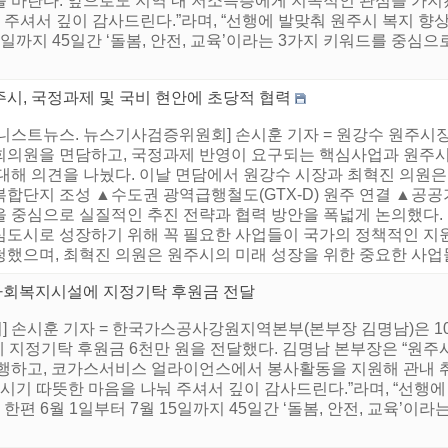
 바란다. 앞으로도 지역 내 저소득층에게 지속적인 관심을 가지겠
 주셔서 깊이 감사드린다.”라며, “선행에 발맞춰 원주시 복지 향
15일까지 45일간 ‘돌봄, 안전, 교육’이라는 3가지 키워드를 중심으
주시, 국정과제 및 국비 현안에 초당적 협력
어니스트뉴스. 뉴스기사검증위원회] 손시훈 기자 = 원강수 원주시장
회의원을 면담하고, 국정과제 반영이 요구되는 핵심사업과 원주시
대해 의견을 나눴다. 이날 면담에서 원강수 시장과 최혁진 의원은
합단지 조성 ▲수도권 광역급행철도(GTX-D) 원주 연결 ▲공공
을 중심으로 실질적인 추진 전략과 협력 방안을 폭넓게 논의했다.
심도시로 성장하기 위해 꼭 필요한 사업들이 국가의 정책적인 지
했으며, 최혁진 의원은 원주시의 미래 성장을 위한 중요한 사업들에
사회복지시설에 지정기탁 후원금 전달
 손시훈 기자 = 한국가스공사강원지역본부(본부장 김명남)은 10
 지정기탁 후원금 6천만 원을 전달했다. 김명남 본부장은 “원주
진행하고, 코가스서비스 얼라이언스에서 봉사활동을 지원해 관내 
시기 따뜻한 마음을 나눠 주셔서 깊이 감사드린다.”라며, “선행에
한편 6월 1일부터 7월 15일까지 45일간 ‘돌봄, 안전, 교육’이