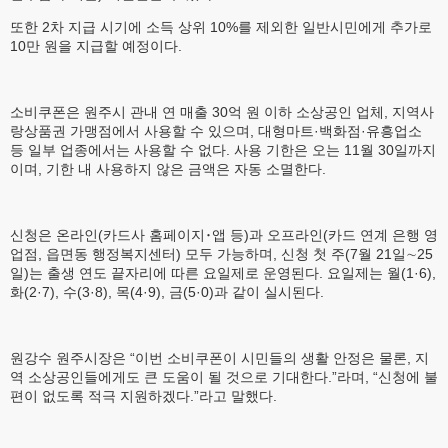
또한 2차 지급 시기에 소득 상위 10%를 제외한 일반시민에게 추가로
10만 원을 지급할 예정이다.
소비쿠폰은 원주시 관내 연 매출 30억 원 이하 소상공인 업체, 지역사
랑상품권 가맹점에서 사용할 수 있으며, 대형마트·백화점·유흥업소
등 일부 업종에서는 사용할 수 없다. 사용 기한은 오는 11월 30일까지
이며, 기한 내 사용하지 않은 금액은 자동 소멸한다.
신청은 온라인(카드사 홈페이지･앱 등)과 오프라인(카드 연계 은행 영
업점, 읍면동 행정복지센터) 모두 가능하며, 신청 첫 주(7월 21일∼25
일)는 출생 연도 끝자리에 따른 요일제로 운영된다. 요일제는 월(1·6),
화(2·7), 수(3·8), 목(4·9), 금(5·0)과 같이 실시된다.
원강수 원주시장은 “이번 소비쿠폰이 시민들의 생활 안정은 물론, 지
역 소상공인들에게도 큰 도움이 될 것으로 기대한다.”라며, “신청에 불
편이 없도록 적극 지원하겠다.”라고 말했다.