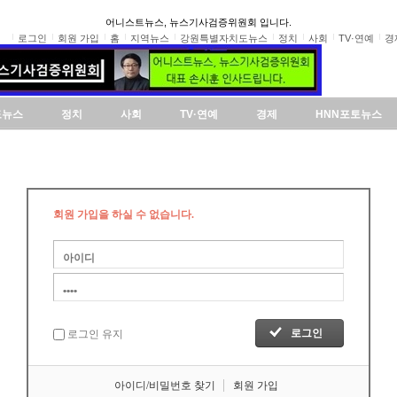
어니스트뉴스, 뉴스기사검증위원회 입니다.
로그인
회원 가입
홈
지역뉴스
강원특별자치도뉴스
정치
사회
TV·연예
경
도뉴스
정치
사회
TV·연예
경제
HNN포토뉴스
회원 가입을 하실 수 없습니다.
로그인 유지
아이디/비밀번호 찾기
회원 가입