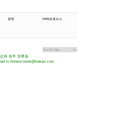
경제
HNN포토뉴스
7 강원 원주 명륜동
il to honest-news@kakao.com