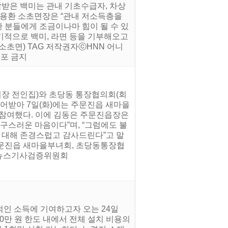
달받은 백미는 관내 기초수급자, 차상
김용환 소초면장은 “관내 저소득층을
한 분들에게 조금이나마 힘이 될 수 있
정기적으로 백미, 라면 등을 기부해오고
소초면) TAG 저작권자ⓒHNN 어니
배포 금지
(회장 전인집)와 초당동 통장협의회(회
어받아 7일(화)에는 주문진읍 새마을
 참여했다. 이에 김동은 주문진읍장은
구스러운 마음이다”며, “그럼에도 불
 대해 존경스럽고 감사드린다”고 말
 주문진읍 새마을부녀회, 초당동통장협
. 뉴스기사검증위원회
인 소득에 기여하고자 오는 24일
0만 원 한도 내에서 전체 설치 비용의