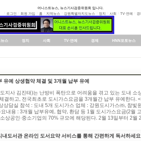
어니스트뉴스, 뉴스기사검증위원회 입니다.
로그인
회원 가입
홈
지역뉴스
강원특별자치도뉴스
정치
사회
TV·연예
경
도뉴스
정치
사회
TV·연예
경제
HNN포토뉴스
 유예 상생협약 체결 및 3개월 납부 유예
(도지사 김진태)는 난방비 폭탄으로 어려움을 겪고 있는 도내 소
결하고, 전국최초로 도시가스요금을 3개월간 납부 유예한다. < 협약개요 
관 2층 통상상담실 참석 : 도내 5개 도시가스 업체 : 강원도시가스㈜
용 : 3개월 납부유예, 협약, 환담 등 1월 도시가스요금(2월 
소상공인·중소기업의 70% 규모에 해당된다. 2월 13일부터 2월
리내도서관 온라인 도서요약 서비스를 통해 간편하게 독서하세요