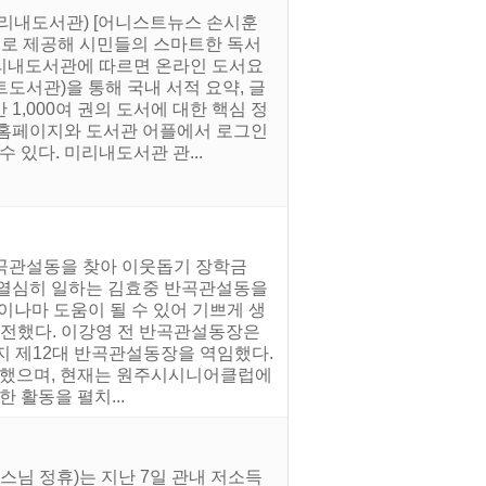
리내도서관) [어니스트뉴스 손시훈
으로 제공해 시민들의 스마트한 독서
리내도서관에 따르면 온라인 도서요
도서관)을 통해 국내 서적 요약, 글
1,000여 권의 도서에 대한 핵심 정
 홈페이지와 도서관 어플에서 로그인
 있다. 미리내도서관 관...
반곡관설동을 찾아 이웃돕기 장학금
해 열심히 일하는 김효중 반곡관설동을
금이나마 도움이 될 수 있어 기쁘게 생
 전했다. 이강영 전 반곡관설동장은
까지 제12대 반곡관설동장을 역임했다.
노력했으며, 현재는 원주시시니어클럽에
 활동을 펼치...
스님 정휴)는 지난 7일 관내 저소득