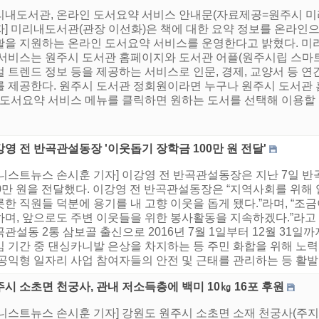
리내도서관, 온라인 도서요약 서비스 안내문(자료제공=원주시 미
자] 미리내도서관(관장 이선화)은 책에 대한 요약 정보를 온라인
활을 지원하는 온라인 도서요약 서비스를 운영한다고 밝혔다. 미
 서비스는 원주시 도서관 홈페이지와 도서관 어플(원주시립 스마트
 트렌드 정보 등을 제공하는 서비스로 인문, 경제, 교양서 등 연간 
를 제공한다. 원주시 도서관 정회원이라면 누구나 원주시 도서관
 도서요약 서비스 메뉴를 클릭하면 원하는 도서를 선택해 이용할 수
영 전 반곡관설동장 '이웃돕기 장학금 100만 원 전달'
어니스트뉴스 손시훈 기자] 이강영 전 반곡관설동장은 지난 7일 
00만 원을 전달했다. 이강영 전 반곡관설동장은 “지역사회를 위
한 직원들 덕분에 용기를 내 고향 이웃을 돕게 됐다.”라며, “조
하며, 앞으로도 주변 이웃들을 위한 봉사활동을 지속하겠다.”라고
관설동 2통 삼보골 출신으로 2016년 7월 1일부터 12월 31일
임 기간 중 댄싱카니발 은상을 차지하는 등 주민 화합을 위해 
공익형 일자리 사업 참여자들의 안전 및 근태를 관리하는 등 활발한
시 소초면 천궁사, 관내 저소득층에 백미 10㎏ 16포 후원
어니스트뉴스 손시훈 기자] 강원도 원주시 소초면 소재 천궁사(주지