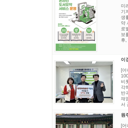
미
기
생
약
로벌
보
후,
이강
[
1
비롯
각
반곡
재
서 
원주
[