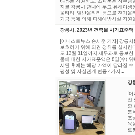
60%를 지원하고, 초과분은 자부담
지를 강릉시 관내에 두고 유해야생
울타리, 일반울타리 등으로 전기울타
기금 등에 의해 피해예방시설 지원을.
강릉시, 2023년 건축물 시가표준액
[어니스트뉴스 손시훈 기자] 강릉
보호하기 위해 의견 청취를 실시한다
도 12월 31일까지 세무과로 통보한 
물에 대한 시가표준액은 8일(수) 위택
시된 후에는 해당 가액이 달라질 수
평성 및 사실관계 변동 4가지...
강
[
전 
한
분
조
육
로봇