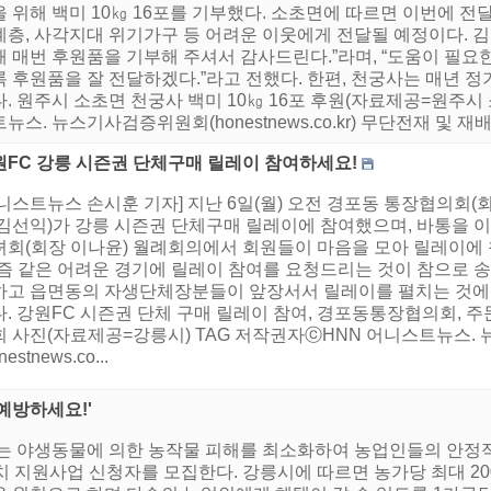
 위해 백미 10㎏ 16포를 기부했다. 소초면에 따르면 이번에 전
계층, 사각지대 위기가구 등 어려운 이웃에게 전달될 예정이다. 
해 매번 후원품을 기부해 주셔서 감사드린다.”라며, “도움이 필요
 후원품을 잘 전달하겠다.”라고 전했다. 한편, 천궁사는 매년 
. 원주시 소초면 천궁사 백미 10㎏ 16포 후원(자료제공=원주시 
뉴스. 뉴스기사검증위원회(honestnews.co.kr) 무단전재 및 재
원FC 강릉 시즌권 단체구매 릴레이 참여하세요!
니스트뉴스 손시훈 기자] 지난 6일(월) 오전 경포동 통장협의회
 김선익)가 강릉 시즌권 단체구매 릴레이에 참여했으며, 바통을 이
녀회(회장 이나윤) 월례회의에서 회원들이 마음을 모아 릴레이에
요즘 같은 어려운 경기에 릴레이 참여를 요청드리는 것이 참으로 송
하고 읍면동의 자생단체장분들이 앞장서서 릴레이를 펼치는 것에
다. 강원FC 시즌권 단체 구매 릴레이 참여, 경포동통장협의회,
회 사진(자료제공=강릉시) TAG 저작권자ⓒHNN 어니스트뉴스
nestnews.co...
예방하세요!'
는 야생동물에 의한 농작물 피해를 최소화하여 농업인들의 안정적
 지원사업 신청자를 모집한다. 강릉시에 따르면 농가당 최대 20