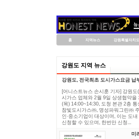
홈
지역뉴스
강원특별자치
강원도 지역 뉴스
강원도, 전국최초 도시가스요금 납부
[어니스트뉴스 손시훈 기자] 강원도
시가스 업체와 2월 9일 상생협약을 체
(목) 14:00~14:30, 도청 본
참빛도시가스㈜, 명성파워그린㈜ 주요내
인·중소기업이 대상이며, 이는 도내 
신청할 수 있으며, 한번만 신청...
미