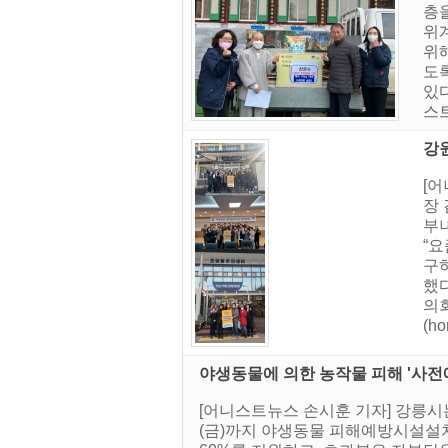
층을
위
위
도록
있다
스트
강
[어
장
부
“
구
했
의
(ho
야생동물에 의한 농작물 피해 '사전
[어니스트뉴스 손시훈 기자] 강릉시
(금)까지 야생동물 피해예방시설설치