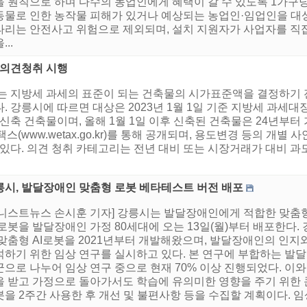
을 원칙으로 하며 다수의 농업인에게 혜택이 갈 수 있도록 1가구당
동물로 인한 농작물 피해가 있거나 예상되는 농업인·임업인을 대
리는 안전사고 위험으로 제외되며, 설치 지원자가 사업자를 직접 
..
 의견청취 시행
시는 지방세 과세의 표준이 되는 건축물의 시가표준액을 결정하기
. 강릉시에 따르면 대상은 2023년 1월 1일 기준 지방세 과
신축 건축물이며, 올해 1월 1일 이후 신축된 건축물은 24년부터 가
스(www.wetax.go.kr)를 통해 공개되며, 용도변경 등의 개
 있다. 의견 청취 카테고리는 전년 대비 또는 시장거래가 대비 과
릉시, 발달장애인 맞춤형 로봇 베타테스트 버전 배포
어니스트뉴스 손시훈 기자] 강릉시는 발달장애인에게 적합한 맞춤
로봇을 발달장애인 가정 80세대에 오는 13일(월)부터 배포한다
 맞춤형 AI로봇을 2021년부터 개발해왔으며, 발달장애인의 인지
석하기 위한 임상 연구를 실시하고 있다. 본 연구에 부합하는 발
군으로 나누어 임상 연구 중으로 현재 70% 이상 진행되었다. 이
을 받고 가정으로 돌아가서도 학습에 유의미한 영향을 주기 위한 
을 2주간 사용한 후 개선 및 불편사항 등을 수집할 계획이다. 임상