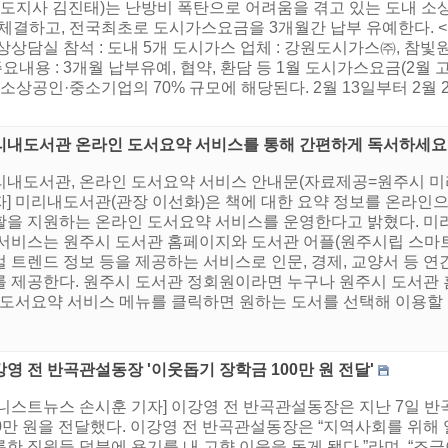
(도지사 김진태)는 난방비 폭탄으로 어려움을 겪고 있는 도내 소
결하고, 전국최초로 도시가스요금을 3개월간 납부 유예한다. < 협약개요 
관 2층 통상상담실 참석 : 도내 5개 도시가스 업체 : 강원도시가스㈜
용 : 3개월 납부유예, 협약, 환담 등 1월 도시가스요금(2월 
소상공인·중소기업의 70% 규모에 해당된다. 2월 13일부터 2월
리내도서관 온라인 도서요약 서비스를 통해 간편하게 독서하세요
리내도서관, 온라인 도서요약 서비스 안내문(자료제공=원주시 미
자] 미리내도서관(관장 이선화)은 책에 대한 요약 정보를 온라인
활을 지원하는 온라인 도서요약 서비스를 운영한다고 밝혔다. 미
 서비스는 원주시 도서관 홈페이지와 도서관 어플(원주시립 스마트
 트렌드 정보 등을 제공하는 서비스로 인문, 경제, 교양서 등 연간 
를 제공한다. 원주시 도서관 정회원이라면 누구나 원주시 도서관
 도서요약 서비스 메뉴를 클릭하면 원하는 도서를 선택해 이용할 수
영 전 반곡관설동장 '이웃돕기 장학금 100만 원 전달'
어니스트뉴스 손시훈 기자] 이강영 전 반곡관설동장은 지난 7일 
00만 원을 전달했다. 이강영 전 반곡관설동장은 “지역사회를 위
한 직원들 덕분에 용기를 내 고향 이웃을 돕게 됐다.”라며, “조