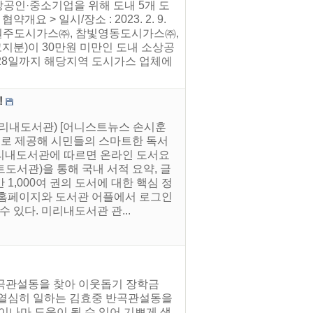
상공인·중소기업을 위해 도내 5개 도
> 일시/장소 : 2023. 2. 9.
, 참빛원주도시가스㈜, 참빛영동도시가스㈜,
고지분)이 30만원 미만인 도내 소상공
 28일까지 해당지역 도시가스 업체에
!
리내도서관) [어니스트뉴스 손시훈
으로 제공해 시민들의 스마트한 독서
리내도서관에 따르면 온라인 도서요
도서관)을 통해 국내 서적 요약, 글
1,000여 권의 도서에 대한 핵심 정
 홈페이지와 도서관 어플에서 로그인
 있다. 미리내도서관 관...
반곡관설동을 찾아 이웃돕기 장학금
해 열심히 일하는 김효중 반곡관설동을
금이나마 도움이 될 수 있어 기쁘게 생