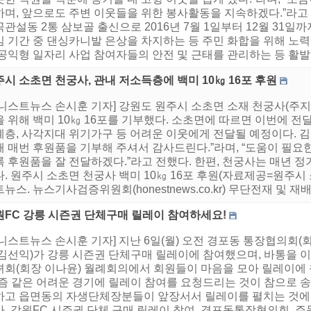
하며, 앞으로도 주변 이웃들을 위한 봉사활동을 지속하겠다.”라고
관설동 2통 삼보골 출신으로 2016년 7월 1일부터 12월 31일
임 기간 중 댄싱카니발 은상을 차지하는 등 주민 화합을 위해 
공익형 일자리 사업 참여자들의 안전 및 근태를 관리하는 등 활발한
시 소초면 천궁사, 관내 저소득층에 백미 10㎏ 16포 후원
어니스트뉴스 손시훈 기자] 강원도 원주시 소초면 소재 천궁사(주지
 위해 백미 10㎏ 16포를 기부했다. 소초면에 따르면 이번에 전
계층, 사각지대 위기가구 등 어려운 이웃에게 전달될 예정이다. 
해 매번 후원품을 기부해 주셔서 감사드린다.”라며, “도움이 필요
 후원품을 잘 전달하겠다.”라고 전했다. 한편, 천궁사는 매년 
. 원주시 소초면 천궁사 백미 10㎏ 16포 후원(자료제공=원주시 
뉴스. 뉴스기사검증위원회(honestnews.co.kr) 무단전재 및 재
원FC 강릉 시즌권 단체구매 릴레이 참여하세요!
니스트뉴스 손시훈 기자] 지난 6일(월) 오전 경포동 통장협의회
 김선익)가 강릉 시즌권 단체구매 릴레이에 참여했으며, 바통을 이
녀회(회장 이나윤) 월례회의에서 회원들이 마음을 모아 릴레이에
요즘 같은 어려운 경기에 릴레이 참여를 요청드리는 것이 참으로 송
하고 읍면동의 자생단체장분들이 앞장서서 릴레이를 펼치는 것에
다. 강원FC 시즌권 단체 구매 릴레이 참여, 경포동통장협의회,