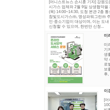
[어니스트뉴스 손시훈 기자] 강원도
시가스 업체와 2월 9일 상생협약을 체
(목) 14:00~14:30, 도청 본
참빛도시가스㈜, 명성파워그린㈜ 주요내
인·중소기업이 대상이며, 이는 도내 
신청할 수 있으며, 한번만 신청...
미
미
기
생
약
로벌
보
후,
이강
[
1
비롯