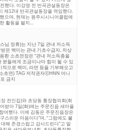
 전했다. 이강영 전 반곡관설동장은
까지 제12대 반곡관설동장을 역임했다.
노력했으며, 현재는 원주시시니어클럽에
 활동을 펼치...
스님 정휴)는 지난 7일 관내 저소득
달받은 백미는 관내 기초수급자, 차상
김용환 소초면장은 “관내 저소득층을
한 분들에게 조금이나마 힘이 될 수 있
정기적으로 백미, 라면 등을 기부해오고
소초면) TAG 저작권자ⓒHNN 어니
배포 금지
(회장 전인집)와 초당동 통장협의회(회
어받아 7일(화)에는 주문진읍 새마을
 참여했다. 이에 김동은 주문진읍장은
구스러운 마음이다”며, “그럼에도 불
 대해 존경스럽고 감사드린다”고 말
 주문진읍 새마을부녀회, 초당동통장협