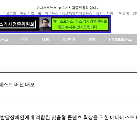
어니스트뉴스, 뉴스기사검증위원회 입니다.
로그인
회원 가입
홈
지역뉴스
강원특별자치도뉴스
정치
사회
TV·연예
경
도뉴스
정치
사회
TV·연예
경제
HNN포토뉴스
테스트 버전 배포
 발달장애인에게 적합한 맞춤형 콘텐츠 확장을 위한 베타테스트 