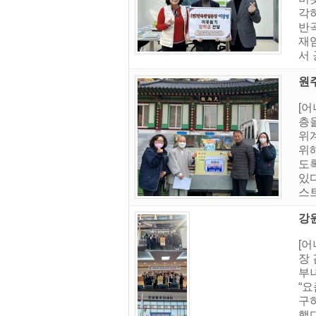
각
반곡
재
서 
원주
[
층을
위
위
도록
있다
스트
강
[어
장
부
“
구
했