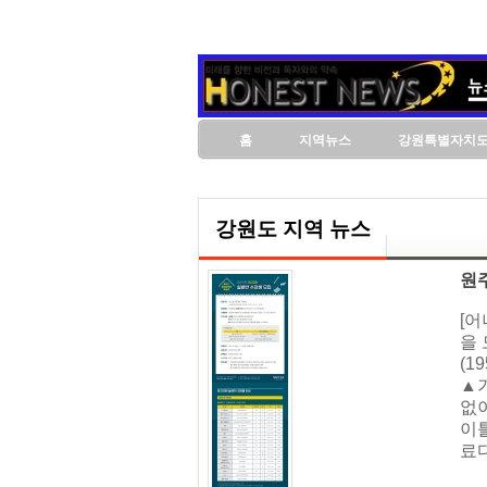
홈
지역뉴스
강원특별자치
강원도 지역 뉴스
원
[
을
(1
▲기
없이
이틀
료다