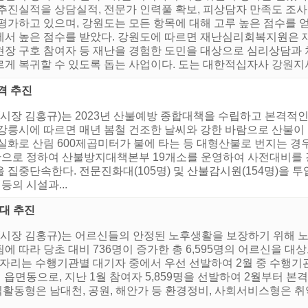
추진실적을 상담실적, 전문가 인력풀 확보, 피상담자 만족도 조사 
평가하고 있으며, 강원도는 모든 항목에 대해 고루 높은 점수를 얻
에서 높은 점수를 받았다. 강원도에 따르면 재난심리회복지원은 재난
현장 구호 참여자 등 재난을 경험한 도민을 대상으로 심리상담과
게 복귀할 수 있도록 돕는 사업이다. 도는 대한적십자사 강원지사
격 추진
(시장 김홍규)는 2023년 산불예방 종합대책을 수립하고 본격적
강릉시에 따르면 매년 봄철 건조한 날씨와 강한 바람으로 산불이 
화로 산림 600제곱미터가 불에 타는 등 대형산불로 번지는 경우가
간으로 정하여 산불방지대책본부 19개소를 운영하여 사전대비를 강
 집중단속한다. 전문진화대(105명) 및 산불감시원(154명)을 
등의 시설과...
확대 추진
(시장 김홍규)는 어르신들의 안정된 노후생활을 보장하기 위해 노
 따라 당초 대비 736명이 증가한 총 6,595명의 어르신을 대
일자리는 수행기관별 대기자 중에서 우선 선발하여 2월 중 수행
 읍면동으로, 지난 1월 참여자 5,859명을 선발하여 2월부터 
익활동형은 남대천, 공원, 해안가 등 환경정비, 사회서비스형은 