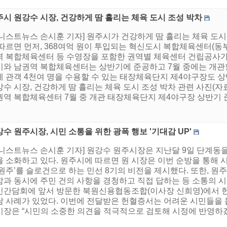
시 원강수 시장, 건강하게 땀 흘리는 체육 도시 조성 박차
어니스트뉴스 손시훈 기자] 원주시가 건강하게 땀 흘리는 체육 도시
따르면 먼저, 368여억 원이 투입되는 혁신도시 복합체육센터(동부
역 복합체육센터 등 수영장을 포함한 권역별 체육센터 건립공사가 
시와 남권역 복합체육센터는 상반기에 준공하고 7월 중에는 개관할 
에 관객 4천여 명을 수용할 수 있는 태장체육단지 제4야구장도 상
강수 시장, 건강하게 땀 흘리는 체육 도시 조성 박차 관련 사진(
역 복합체육센터 7월 중 개관 태장체육단지 제4야구장 상반기 준
수 원주시장, 시민 소통을 위한 광폭 행보 '기대감 UP'
어니스트뉴스 손시훈 기자] 원강수 원주시장은 지난달 9일 단계동을
 소화하고 있다. 원주시에 따르면 원 시장은 이번 순방을 통해 시
원주’를 슬로건으로 하는 민선 8기의 비전을 제시했다. 또한, 원
과 동시에 주민 건의 사항을 경청하고 직접 답하는 등 소통의 시간
민간담회에 앞서 방문한 북원신용협동조합(이사장 신희영)에서 헌
담 사례가 있었다. 이번에 전달받은 헌혈증서는 어려운 시민들을 
장은 “시민의 소중한 의견을 적극적으로 검토해 시정에 반영하겠다.