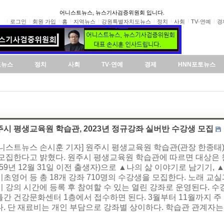
어니스트뉴스, 뉴스기사검증위원회 입니다.
로그인
회원 가입
홈
지역뉴스
강원특별자치도뉴스
정치
사회
TV·연예
경
도뉴스
정치
사회
TV·연예
경제
HNN포토뉴스
주시 평생교육원 학습관, 2023년 정규강좌 실버반 수강생 모집
어니스트뉴스 손시훈 기자] 원주시 평생교육원 학습관(관장 한종태)
 모집한다고 밝혔다. 원주시 평생교육원 학습관에 따르면 대상은 
959년 12월 31일 이전 출생자)으로 ▲나의 삶 이야기로 남기기, 
초영어 등 총 18개 강좌 710명의 수강생을 모집한다. 노래 교
 강의 시간에 등록 후 참여할 수 있는 열린 강좌로 운영된다. 수
간 건강문화센터 1층에서 접수하면 된다. 3월부터 11월까지 주 
. 단 재료비는 개인 부담으로 강좌별 상이하다. 학습관 관계자는 “