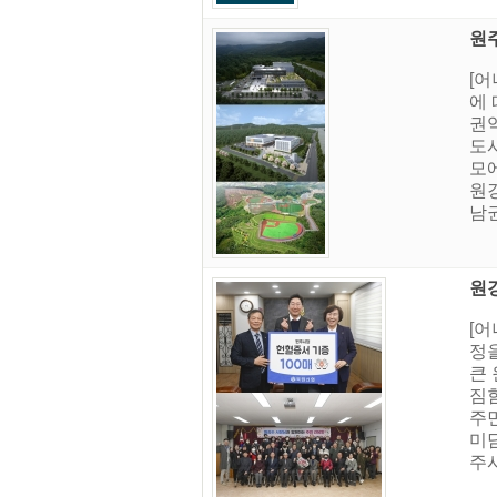
원주
[
에 
권
도
모
원
남권
원강
[
정을
큰 
짐함
주
미
주시