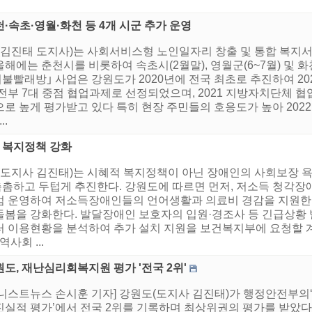
·속초·영월·화천 등 4개 시군 추가 운영
도(김진태 도지사)는 사회서비스형 노인일자리 창출 및 통합 복
에는 춘천시를 비롯하여 속초시(2월말), 영월군(6~7월) 및 화천
불빨래방｣ 사업은 강원도가 2020년에 전국 최초로 추진하여 202
안전부 7대 중점 협업과제로 선정되었으며, 2021 지방자치단체 
 높게 평가받고 있다 특히 현장 주민들의 호응도가 높아 2022년 
..
형 복지정책 강화
도(도지사 김진태)는 시혜적 복지정책이 아닌 장애인의 사회보장
촘하고 두텁게 추진한다. 강원도에 따르면 먼저, 저소득 청각장
범 운영하여 저소득장애인들의 언어생활과 의료비 경감을 지원한
봄을 강화한다. 발달장애인 보호자의 입원·경조사 등 긴급상황 발
터 이용현황을 분석하여 추가 설치 지원을 보건복지부에 요청할 
사회 ...
도, 재난심리회복지원 평가 '전국 2위'
어니스트뉴스 손시훈 기자] 강원도(도지사 김진태)가 행정안전부의
진실적 평가’에서 전국 2위를 기록하며 최상위권의 평가를 받았