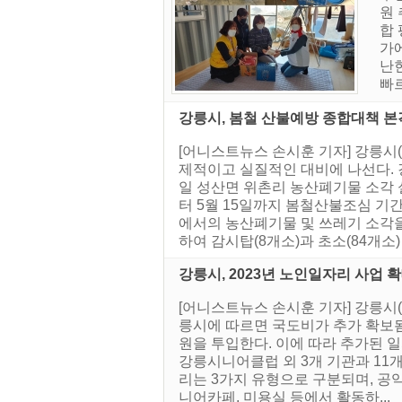
원 
합 
가
난
빠르
강릉시, 봄철 산불예방 종합대책 본
[어니스트뉴스 손시훈 기자] 강릉시
제적이고 실질적인 대비에 나선다. 
일 성산면 위촌리 농산폐기물 소각 실
터 5월 15일까지 봄철산불조심 기
에서의 농산폐기물 및 쓰레기 소각을
하여 감시탑(8개소)과 초소(84개소) 
강릉시, 2023년 노인일자리 사업 
[어니스트뉴스 손시훈 기자] 강릉시
릉시에 따르면 국도비가 추가 확보됨에
원을 투입한다. 이에 따라 추가된 
강릉시니어클럽 외 3개 기관과 11개
리는 3가지 유형으로 구분되며, 공
니어카페, 미용실 등에서 활동하...