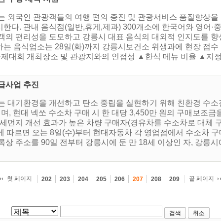
는 외국인 관광객들의 여행 편의 증진 및 관광서비스 품질향상을
한다. 관내 음식점(일반,휴게,제과) 300개소에 한국어와 영어·
객의 편리성을 도모하고 강릉시 대표 음식의 대외적 인지도를 향
는 음식업소는 28일(화)까지 강릉시보건소 위생과에 현장 접수 및
국제대회 개최장소 및 관광지와의 인접성 ▲한식 메뉴 비율 ▲지
보급사업 추진
시는 대기환경을 개선하고 탄소 중립을 실현하기 위해 친환경 수
며, 현대 넥쏘 수소차 구매 시 한 대당 3,450만 원의 구매보조금
미세먼지 개선 효과가 높은 차량 구매자(경유차를 수소차로 대체 
에 따르면 오는 8일(수)부터 현대자동차 각 영업점에서 수소차 
상 주소를 90일 전부터 강릉시에 둔 만 18세 이상인 자, 강릉시
첫 페이지
끝 페이지
202
203
204
205
206
207
208
209
검색
취소