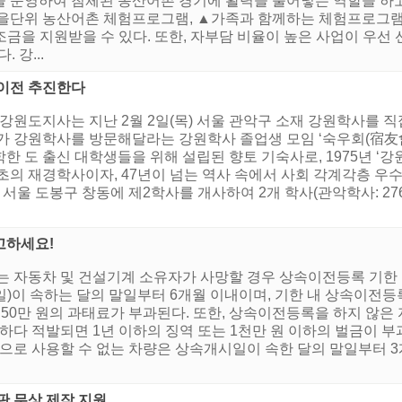
을 운영하여 침체된 농산어촌 경기에 활력을 불어넣는 역할을 하
마을단위 농산어촌 체험프로그램, ▲가족과 함께하는 체험프로그램
조금을 지원받을 수 있다. 또한, 자부담 비율이 높은 사업이 우
 강...
 이전 추진한다
강원도지사는 지난 2월 2일(목) 서울 관악구 소재 강원학사를 직
가 강원학사를 방문해달라는 강원학사 졸업생 모임 ‘숙우회(宿友會
 도 출신 대학생들을 위해 설립된 향토 기숙사로, 1975년 ‘강원
초의 재경학사이자, 47년이 넘는 역사 속에서 사회 각계각층 우
서울 도봉구 창동에 제2학사를 개사하여 2개 학사(관악학사: 276명, 6
고하세요!
는 자동차 및 건설기계 소유자가 사망할 경우 상속이전등록 기한 
)이 속하는 달의 말일부터 6개월 이내이며, 기한 내 상속이전등
고 50만 원의 과태료가 부과된다. 또한, 상속이전등록을 하지 않
행하다 적발되면 1년 이하의 징역 또는 1천만 원 이하의 벌금이 
등으로 사용할 수 없는 차량은 상속개시일이 속한 달의 말일부터
판 무상 제작 지원