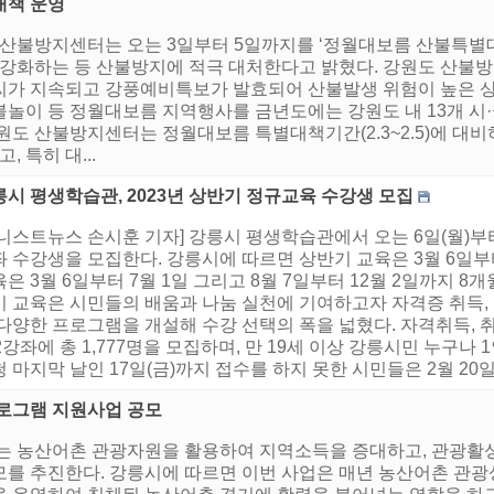
대책 운영
 산불방지센터는 오는 3일부터 5일까지를 ‘정월대보름 산불특별대책
화하는 등 산불방지에 적극 대처한다고 밝혔다. 강원도 산불
가 지속되고 강풍예비특보가 발효되어 산불발생 위험이 높은 상황
불놀이 등 정월대보름 지역행사를 금년도에는 강원도 내 13개 
원도 산불방지센터는 정월대보름 특별대책기간(2.3~2.5)에 대비
특히 대...
시 평생학습관, 2023년 상반기 정규교육 수강생 모집
니스트뉴스 손시훈 기자] 강릉시 평생학습관에서 오는 6일(월)부터 
 수강생을 모집한다. 강릉시에 따르면 상반기 교육은 3월 6일부터
은 3월 6일부터 7월 1일 그리고 8월 7일부터 12월 2일까지 8
기 교육은 시민들의 배움과 나눔 실천에 기여하고자 자격증 취득, 
다양한 프로그램을 개설해 수강 선택의 폭을 넓혔다. 자격취득, 
2강좌에 총 1,777명을 모집하며, 만 19세 이상 강릉시민 누구나 
 마지막 날인 17일(금)까지 접수를 하지 못한 시민들은 2월 20일(월
프로그램 지원사업 공모
는 농산어촌 관광자원을 활용하여 지역소득을 증대하고, 관광활성
모를 추진한다. 강릉시에 따르면 이번 사업은 매년 농산어촌 관