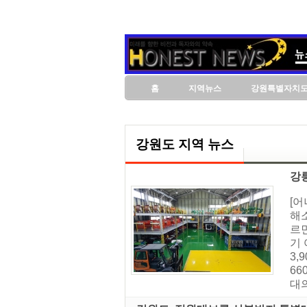
홈
지역뉴스
강원특별자치
강원도 지역 뉴스
강
[
해
르
기
3,
66
대