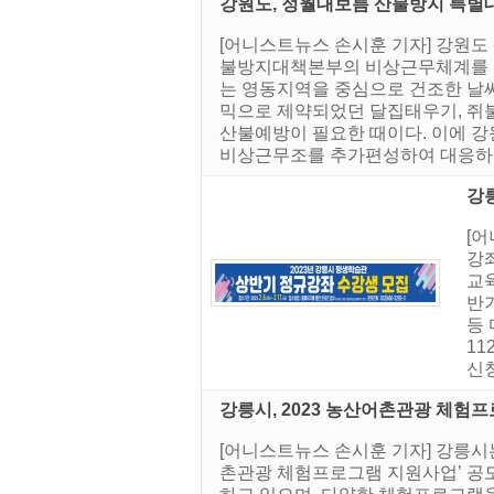
강원도, 정월대보름 산불방지 특별
[어니스트뉴스 손시훈 기자] 강원도
불방지대책본부의 비상근무체계를 강
는 영동지역을 중심으로 건조한 날씨
믹으로 제약되었던 달집태우기, 쥐
산불예방이 필요한 때이다. 이에 강
비상근무조를 추가편성하여 대응하고, 
강릉
[어
강좌
교육
반
등 
11
신청
강릉시, 2023 농산어촌관광 체험
[어니스트뉴스 손시훈 기자] 강릉시
촌관광 체험프로그램 지원사업’ 공