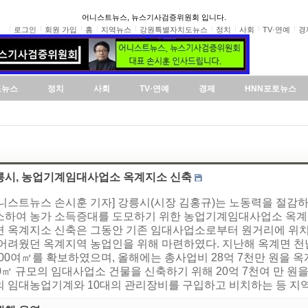
어니스트뉴스, 뉴스기사검증위원회 입니다.
로그인
회원 가입
홈
지역뉴스
강원특별자치도뉴스
정치
사회
TV·연예
경
도뉴스
정치
사회
TV·연예
경제
HNN포토뉴스
릉시, 농업기계임대사업소 옥계지소 신축
어니스트뉴스 손시훈 기자] 강릉시(시장 김홍규)는 노동력을 절
소하여 농가 소득증대를 도모하기 위한 농업기계임대사업소 옥계지
면 옥계지소 신축은 그동안 기존 임대사업소로부터 원거리에 위치
 어려웠던 옥계지역 농업인을 위해 마련하였다. 지난해 옥계면 천
900여㎡를 확보하였으며, 올해에는 총사업비 28억 7천만 원을 
0㎡ 규모의 임대사업소 건물을 신축하기 위해 20억 7천여 만 원을
의 임대농업기계와 10대의 관리장비를 구입하고 비치하는 등 지역