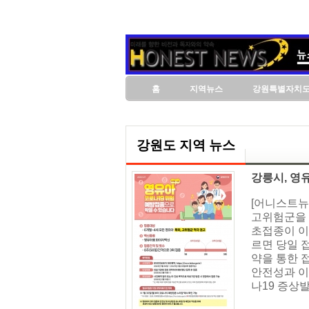
홈
지역뉴스
강원특별자치
강원도 지역 뉴스
강릉시, 영
[어니스트뉴
고위험군을 
초접종이 이
르면 당일 
약을 통한 접
안전성과 이
나19 증상발