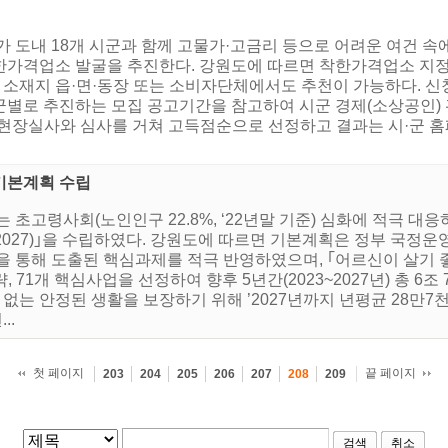
가 도내 18개 시군과 함께 고물가·고금리 등으로 어려운 여건 
한가격업소 발굴을 추진한다. 강원도에 따르면 착한가격업소 지
 소재지 읍·면·동장 또는 소비자단체에서도 추천이 가능하다. 신청
별로 추진하는 모집 공고기간을 참고하여 시군 경제(소상공인) 
현장실사와 심사를 거쳐 고득점순으로 선정하고 결과는 시·군 홈페
기본계획 수립
 초고령사회(노인인구 22.8%, ‘22년말 기준) 심화에 적극 
2027)｣을 수립하였다. 강원도에 따르면 기본계획은 정부 국정운
을 통해 도출된 핵심과제를 적극 반영하였으며, ｢어르신이 살기 
, 71개 핵심사업을 선정하여 향후 5년간(2023~2027년) 총 6
 없는 안정된 생활을 보장하기 위해 ’2027년까지 년평균 28만7
..
첫 페이지
끝 페이지
203
204
205
206
207
208
209
검색
취소