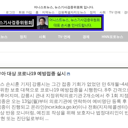
어니스트뉴스, 뉴스기사검증위원회 입니다.
로그인
회원 가입
홈
지역뉴스
강원특별자치도뉴스
정치
사회
TV·연예
경
도뉴스
정치
사회
TV·연예
경제
HNN포토뉴스
유아 대상 코로나19 예방접종 실시
스 손시훈 기자] 강릉시는 그간 접종 기회가 없었던 만 6개월~4
위한 보호 대책으로 코로나19 예방접종을 시행한다. 8주 간격으로
루어지며, 강릉시 관내 지정위탁의료기관 2개소에서 주 1회 지정
접종은 오는 13일(월)부터 의료기관에 연락하여 예비명단 등록 후 
종이 진행되고 온라인(ncvr.kdca.go.kr)이나 전화(지자체콜센터
상 반응 모니터링, 예진표 작성을 위해 보호자나 법정대리인이 
현 또는 진단일로부터 ...