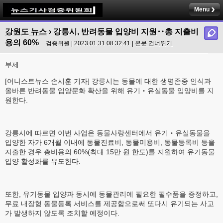
Menu
강원도 뉴스
›
강릉시, 반려동물 입양비 지원‥총 지출비
용의 60%
검증위원 | 2023.01.31 08:32:41 |
본문 건너뛰기
부제
[어니스트뉴스 손시훈 기자] 강릉시는 동물에 대한 생명존중 인식과
올바른 반려동물 입양문화 확산을 위해 유기‧유실동물 입양비를 지
원한다.
강릉시에 따르면 이번 사업은 동물사랑센터에서 유기‧유실동물을
입양한 자가 6개월 이내에 동물진료비, 동물미용비, 동물등록비 등을
지출한 경우 총비용의 60%(최대 15만 원 한도)를 지원하여 유기동물
입양 활성화를 유도한다.
또한, 유기동물 입양과 동시에 동물관리에 필요한 필수품을 증정하고,
무료 내장형 동물등록 서비스를 제공함으로써 또다시 유기되는 사고
가 발생하지 않도록 조치할 예정이다.