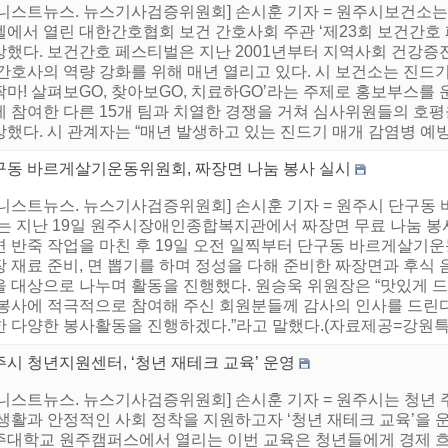
니스트뉴스. 뉴스기사검증위원회] 손시훈 기자 = 원주시보건소는 
텔에서 열린 대한간호협회 보건 간호사회 주관 ‘제23회 보건간호
상했다. 보건간호 페스티벌은 지난 2001년부터 지역사회 건강증
간호사의 역량 강화를 위해 매년 열리고 있다. 시 보건소는 진드기
마! 살펴보GO, 찾아보GO, 치료하GO’라는 주제로 홍보부스를
에 참여한 다른 15개 팀과 치열한 경쟁을 거쳐 심사위원들의 호
했다. 시 관계자는 “매년 발생하고 있는 진드기 매개 감염병 예방을
구동 바르게살기운동위원회, 짜장면 나눔 봉사 실시
어니스트뉴스. 뉴스기사검증위원회] 손시훈 기자 = 원주시 단구
)는 지난 19일 원주시장애인종합복지관에서 짜장면 무료 나눔 봉사
면 반죽 작업을 마친 후 19일 오전 일찍부터 단구동 바르게살기운
 재료 준비, 면 뽑기를 하며 정성을 다해 준비한 짜장면과 후식 
을 대상으로 나누며 활동을 진행했다. 원승욱 위원장은 “맛있게 
 봉사에 적극적으로 참여해 주신 회원분들께 감사의 인사를 드린다
한 다양한 봉사활동을 진행하겠다.”라고 말했다.(자료제공=강원특별
시 청년지원센터, ‘청년 재테크 교육’ 운영
어니스트뉴스. 뉴스기사검증위원회] 손시훈 기자 = 원주시는 청년 
 생활과 안정적인 사회 정착을 지원하고자 ‘청년 재테크 교육’을
주대학교 원주캠퍼스에서 열리는 이번 교육은 청년들에게 경제 흐