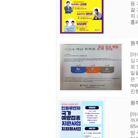
등
걸 
의
홈페
원주
[
싱
로 
일
은 
re
진행
원주
[어
까
65
방 