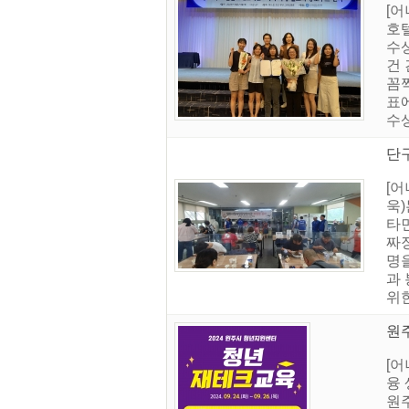
[어
호
수
건 
꼼짝
표
수상
단
[
욱
타
짜장
명
과
위
원주
[
융
원