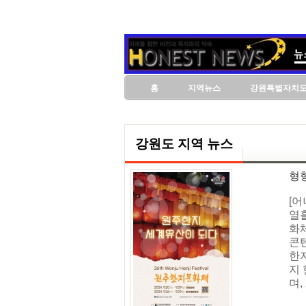
홈
지역뉴스
강원특별자치
강원도 지역 뉴스
형형
[어
열
화체
콘
한지
지
며,