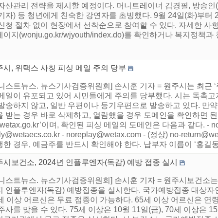
 자산관리 전략을 제시할 예정이다. 머니트레이너 김경필, 방송인(
기자) 등 청년에게 친숙한 강연자를 초빙했다. 9월 24일(화)부터 2
 신청 절차 없이 현장에서 선착순으로 참여할 수 있다. 자세한 
이지(wonju.go.kr/wjyouth/index.do)를 확인하거나 복지정책과 
시, 위택스 사칭 피싱 메일 주의 당부
어니스트뉴스. 뉴스기사검증위원회] 손시훈 기자 = 원주시는 최근 
 메일이 유포되고 있어 시민들에게 주의를 당부했다. 시는 독촉
발송하지 않고, 일반 우편이나 등기우편으로 발송하고 있다. 만약
을 받는 경우 바로 삭제하고, 열람했을 경우 도메인을 확인하면 된
‘wetax.go.kr’이며, 확인된 피싱 메일의 도메인은 다음과 같다. - noretu
ply@wetaecs.co.kr - noreplay@wetax.com - (정상) no-ret
한 경우, 예금주를 반드시 확인해야 한다. 납부자 이름이 ‘홍길동’일
시보건소, 2024년 인플루엔자(독감) 예방 접종 실시
니스트뉴스. 뉴스기사검증위원회] 손시훈 기자 = 원주시보건소는 9월
지 인플루엔자(독감) 예방접종을 실시한다. 국가예방접종 대상자인 
세 이상 어르신은 무료 접종이 가능하다. 65세 이상 어르신은 연령에
주사를 맞을 수 있다. 75세 이상은 10월 11일(금), 70세 이상은 15