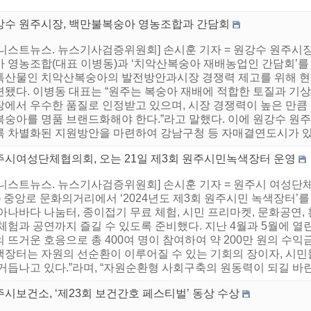
강수 원주시장, 백만불복숭아 영농조합과 간담회
어니스트뉴스. 뉴스기사검증위원회] 손시훈 기자 = 원강수 원주시
아 영농조합(대표 이병동)과 ‘치악산복숭아 재배농업인 간담회’를
특산물인 치악산복숭아의 발전방안과시장 경쟁력 제고를 위해 현
련됐다. 이병동 대표는 “원주는 복숭아 재배에 적합한 토질과 기
장에서 우수한 품질로 인정받고 있으며, 시장 경쟁력이 높은 만큼
복숭아를 명품 브랜드화해야 한다.”라고 말했다. 이에 원강수 원주
록 차별화된 지원방안을 마련하여 강남구청 등 자매결연도시가 있는
주시여성단체협의회, 오는 21일 제3회 원주시민녹색장터 운영
어니스트뉴스. 뉴스기사검증위원회] 손시훈 기자 = 원주시 여성단체
) 중앙로 문화의거리에서 ‘2024년도 제3회 원주시민 녹색장터’
아나바다 나눔터, 종이접기 무료 체험, 시민 프리마켓, 문화공연
체험과 공연까지 즐길 수 있도록 준비했다. 지난 4월과 5월에 열
 뜨거운 호응으로 총 400여 명이 참여하여 약 200만 원의 수익
색장터는 자원의 선순환이 이루어질 수 있는 기회의 장이자, 시민
거듭나고 있다.”라며, “자원순환형 사회구축의 원동력이 되길 바란다
시보건소, ‘제23회 보건간호 페스티벌’ 동상 수상