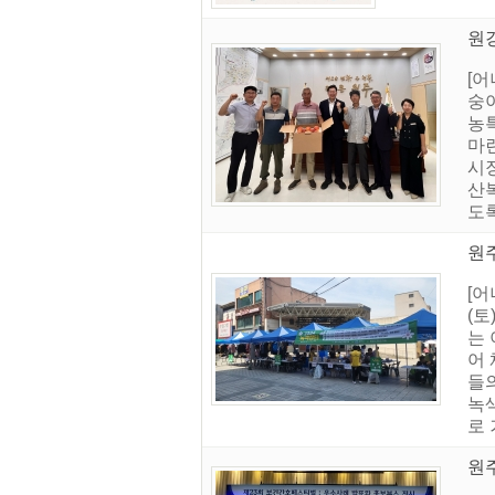
원
[
숭
농
마
시
산
도
원
[
(토
는 
어 
들의
녹
로 
원주