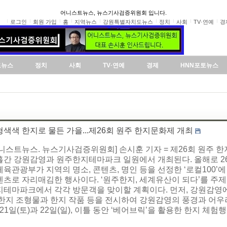
어니스트뉴스, 뉴스기사검증위원회 입니다.
로그인
회원 가입
홈
지역뉴스
강원특별자치도뉴스
정치
사회
TV·연예
경
도뉴스
정치
사회
TV·연예
경제
HNN포토뉴스
색색 한지로 물든 가을...제26회 원주 한지문화제 개최
니스트뉴스. 뉴스기사검증위원회] 손시훈 기자 = 제26회 원주 한
흘간 강원감영과 원주한지테마파크 일원에서 개최된다. 올해로 2
육관광부가 지역의 명소, 콘텐츠, 명인 등을 선정한 ‘로컬100’
텐츠로 자리매김한 행사이다. ‘원주한지, 세계유산이 되다’를 주
테마파크에서 각각 방문객을 맞이할 계획이다. 먼저, 강원감영에서는
 한지 조형물과 한지 작품 등을 전시하여 강원감영의 풍경과 어우
 21일(토)과 22일(일), 이틀 동안 ‘베어브릭’을 활용한 한지 체험행사