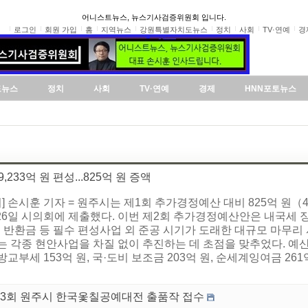
어니스트뉴스, 뉴스기사검증위원회 입니다.
로그인
회원 가입
홈
지역뉴스
강원특별자치도뉴스
정치
사회
TV·연예
경
도뉴스
정치
사회
TV·연예
경제
HNN포토뉴스
233억 원 편성...825억 원 증액
시훈 기자 = 원주시는 제1회 추가경정예산 대비 825억 원（4.4
26일 시의회에 제출했다. 이번 제2회 추가경정예산안은 내국세 
비 반환금 등 필수 편성사업 외 준공 시기가 도래한 대규모 마무리
는 각종 현안사업을 차질 없이 추진하는 데 초점을 맞추었다. 예
지방교부세 153억 원, 국·도비 보조금 203억 원, 순세계잉여금 26
23회 원주시 한국옻칠공예대전 출품작 접수