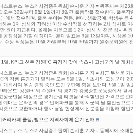
어니스트뉴스. 뉴스기사검증위원회] 손시훈 기자 = 원주시는 제2
고 오는 30일부터 9월 1일까지 3일간 출품작을 접수한다. 출
1）에서 접수하며, 출품 분야는 전통, 현대, 생활공예, 학생부 등
정하는 1차 심사와 장려상 이상 수상작을 선정하는 2차 심사로 이
만 원이 지급된다. 올해는 처음으로 1·2차 심사 시 전문 심사위
 공정성을 기할 예정이다. 결과 발표는 9월 13일이며, 시상은 1
. 수상 작품들은 10월 25일부터 10월 30일까지 원주문화원에 
 1일, K리그 선두 강원FC 홈경기 맞아 속초시·고성군의 날 개최
니스트뉴스. 뉴스기사검증위원회] 손시훈 기자 = 최근 무서운 기
C의 강릉 홈경기가 열리는 오는 9월 1일, 속초시와 고성군이 ‘2
 개최하며 우승 경쟁 중인 도민 구단에 힘을 보탠다. 9월 1일 일요일
, 29라운드’ 강원FC와 수원FC의 경기가 강릉종합운동장에서 펼
 고성군민을 대상으로 경기관람 티켓을 50% 할인된 가격으로 판
권 예매는 온라인의 경우 인터파크를 통해 시군의 날 할인권으로 
 티켓으로 교환하거나 행사 당일 현장에서 신분증을 지참해 할인가로
이커리카페 클램, 빵으로 지역사회에 온기 전해
어니스트뉴스. 뉴스기사검증위원회] 손시훈 기자 = 동해시에 소재