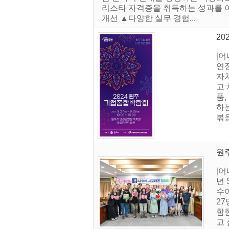
리스타 자격증을 취득하는 성과를 이
개선 ▲다양한 실무 경험...
20
[
연
자
고 
품,
하는
볶음
원주
[어
년
수
27
함한
고