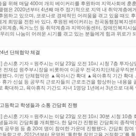
층을 위해 매달 400여 개의 베이커리를 후원하며 지역사회에 훈
 클램은 2020년부터 4년째 매주 정기적으로 지역 내 취약계층
 후원하고 있으며, 코로나로 경제적인 어려움을 겪고 있을 때도 
에게 희망을 전한 바 있다. 후원된 베이커리는 천곡동행정복지센
상위계층, 독거노인 등 취약계층과 지역아동센터, 장애인복지시설
“우리의 나눔이 어려운 시기를 겪고 있는 분들에게 힘과 위로가 되기
24년 단체협약 체결
 손시훈 기자 = 원주시는 이달 23일 오전 10시 시청 7층 
은 전재섭 원주부시장을 비롯하여 이공우 전국자치단체공무직본부
됐다. 이번 단체협약은 ▲육아시간 확대 ▲육아휴직 기간 확대 
휴가 신설 등 공무직 근로자들의 근로조건을 향상하는 내용을 골
하로 확대하고, 육아휴직 기간도 자녀 1명당 1년에서 3년으로 대
서고등학교 학생들과 소통 간담회 진행
손시훈 기자 = 원주시는 이달 23일 오전 10시 30분 시청 10
생들과의 간담회를 개최했다. 한 달여간 진행된 간담회의 종착역
계 공무원 등 총 20여 명이 참여한 가운데 진행됐다. 간담회 참
등학교로, 2012년부터 운영된 ‘통합형 직업교육 거점학교’를 통