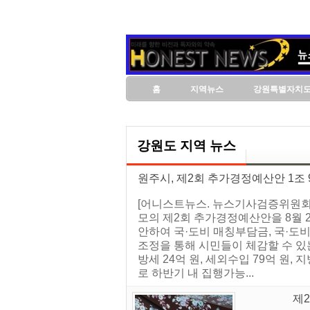
홈
지역뉴스
강원특별자치
강원도 지역 뉴스
원주시, 제2회 추가경정예산안 1조 9,
[어니스트뉴스. 뉴스기사검증위원회] 손
모의 제2회 추가경정예산안을 8월 
안하여 국·도비 매칭부담금, 국·도
조정을 통해 시민들이 체감할 수 있
방세 24억 원, 세외수입 79억 원, 
로 하반기 내 집행가능...
제