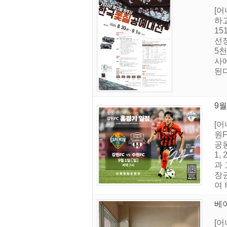
[
하
15
선
5천
사에
된다
9월
[어
원F
공동
1
과
장
여
베
[