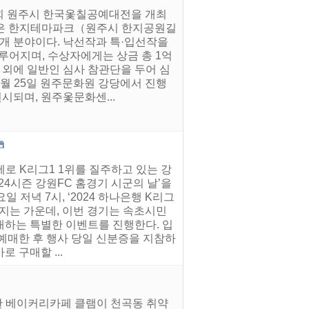
3회 원주시 한국옻칠공예대전을 개최
품작은 한지테마파크（원주시 한지공원길
 4개 분야이다. 낙선작과 특·입선작을
루어지며, 수상자에게는 상금 총 1억
원 외에 일반인 심사 참관단을 두어 심
0월 25일 원주문화원 강당에서 진행
전시되며, 원주옻문화센...
세로 K리그1 1위를 질주하고 있는 강
024시즌 강원FC 홈경기 시군의 날’을
 저녁 7시, ‘2024 하나은행 K리그
쳐지는 가운데, 이번 경기는 속초시민
매하는 특별한 이벤트를 진행한다. 입
예매한 후 행사 당일 신분증을 지참하
 구매할 ...
한 베이커리카페 클램이 천곡동 취약