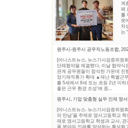
계
페
를
웃
차
는 
원주시-원주시 공무직노동조합, 20
[어니스트뉴스. 뉴스기사검증위원회]
단체협약을 체결했다. 이날 협약식
관계 공무원들이 참석한 가운데 진행
장기재직휴가 확대 ▲재난 특별근무 
를 5세에서 8세 또는 초등 2년 이
좋은 근무 환경 조성’에 중...
원주시, 기업 맞춤형 실무 인재 영
[어니스트뉴스. 뉴스기사검증위원회] 
의 만남’을 주제로 영서고등학교 학
재로 영서고등학교 학생과 교사, 관
품 분야의 인재를 양성하는 특성화고