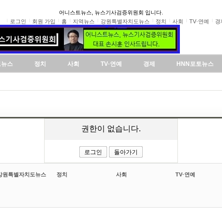
어니스트뉴스, 뉴스기사검증위원회 입니다.
로그인
회원 가입
홈
지역뉴스
강원특별자치도뉴스
정치
사회
TV·연예
경
도뉴스
정치
사회
TV·연예
경제
HNN포토뉴스
권한이 없습니다.
로그인
돌아가기
강원특별자치도뉴스
정치
사회
TV·연예