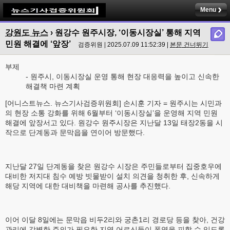
Menu
강원도 뉴스
› 원강수 원주시장, ‘이동시장실’ 통해 지역
민원 해결에 ‘앞장’
검증위원 | 2025.07.09 11:52:39 |
본문 건너뛰기
부제
- 원주시, 이동시장실 운영 통해 현장 대응력을 높이고 신속한
해결책 마련 계획
[어니스트뉴스. 뉴스기사검증위원회] 손시훈 기자 = 원주시는 시민과
의 현장 소통 강화를 위해 6월부터 ‘이동시장실’을 운영해 지역 민원
해결에 앞장서고 있다. 원강수 원주시장은 지난달 13일 태장2동을 시
작으로 단계동과 문막읍을 연이어 방문했다.
지난달 27일 단계동을 찾은 원강수 시장은 주민들로부터 집중호우에
대비한 저지대 침수 예방 빗물받이 설치 의견을 청취한 후, 신속하게
해당 지역에 대한 대비책을 마련해 공사를 추진했다.
이어 이달 8일에는 문막읍 비두2리와 궁촌1리 경로당 등을 찾아, 건강
관리에 각별한 주의가 필요한 지역 어르신들이 폭염을 피할 수 있도록