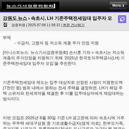
Menu
강원도 뉴스
› 속초시, LH 기존주택전세임대 입주자 모
집
검증위원 | 2025.07.09 11:56:31 |
본문 건너뛰기
부제
- 수급자, 고령자 등 저소득 계층 주거 안정 지원
[어니스트뉴스. 뉴스기사검증위원회] 손시훈 기자 = 속초시는 저소득
계층의 주거안정을 지원하기 위해 ‘2025년 한국토지주택공사(LH) 기
존주택전세임대 입주자 모집’을 추진한다.
기존주택전세임대 제도는 입주 대상자로 선정된 사람이 지원한도액
(7천만 원) 범위 내에서 원하는 전세 주택을 결정하면, LH가 해당 주
택 소유자와 전세계약을 체결한 후 이를 입주대상자에게 재임대하는
방식이다.
이번 모집은 2025년 6월 30일 기준 LH 공고문에 따라 속초시에 거주
하는 무주택 세대구성원 중 기초생활수급자(생계·의료), 한부모가족,
주거지원 시급가구, 등록장애인(전년도 도시근로자 가구당 월 평균소