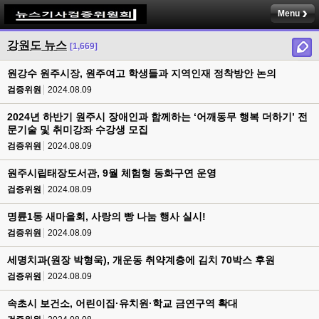
Menu
강원도 뉴스
[1,669]
원강수 원주시장, 원주여고 학생들과 지역인재 정착방안 논의
검증위원
2024.08.09
2024년 하반기 원주시 장애인과 함께하는 ‘어깨동무 행복 더하기’ 전
문기술 및 취미강좌 수강생 모집
검증위원
2024.08.09
원주시립태장도서관, 9월 체험형 동화구연 운영
검증위원
2024.08.09
명륜1동 새마을회, 사랑의 빵 나눔 행사 실시!
검증위원
2024.08.09
세명치과(원장 박형욱), 개운동 취약계층에 김치 70박스 후원
검증위원
2024.08.09
속초시 보건소, 어린이집·유치원·학교 금연구역 확대