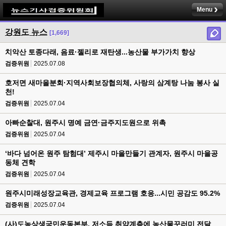
Menu
강원도 뉴스
[1,669]
치악산 토종다래, 음료·젤리로 재탄생...농산물 부가가치 향상
검증위원
2025.07.08
호저면 새마을분회·지역사회보장협의체, 사랑의 삼계탕 나눔 봉사 실
천!
검증위원
2025.07.04
아빠순찰대, 원주시 명예 금연·금주지도원으로 위촉
검증위원
2025.07.04
‘바다 넘어온 원주 탐험대’ 제주시 마을만들기 관계자, 원주시 마을공
동체 견학
검증위원
2025.07.04
원주시미래성장교육관, 경제교육 프로그램 호응...시민 공감도 95.2%
검증위원
2025.07.04
(사)도농상생국민운동본부, 저소득 취약계층에 농산물꾸러미 전달