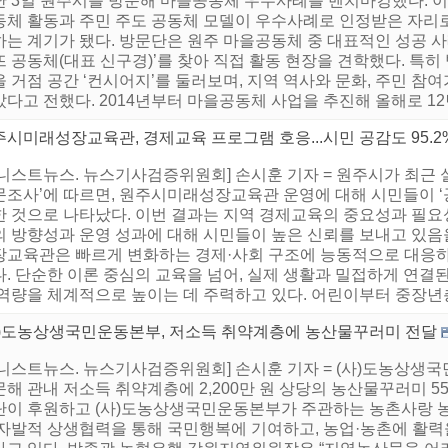
난 3일 원주시를 방문해 마을공동체 우수사례를 벤치마킹했다. 
동체 활동과 주민 주도 공동체 모델이 우수사례로 인정받은 자리로,
하는 계기가 됐다. 방문단은 원주 마을공동체 중 대표적인 성공 
뜨 공동체(대표 신구경)’를 찾아 직접 활동 현장을 견학했다. 특
 거점 공간 ‘컨시어지’를 둘러보며, 지역 역사와 문화, 주민 참
다고 전했다. 2014년부터 마을공동체 사업을 추진해 올해로 12년 
시미래성장교육관, 경제교육 프로그램 호응...시민 공감도 95.2
니스트뉴스. 뉴스기사검증위원회] 손시훈 기자 = 원주시가 최근 실
문조사’에 따르면, 원주시미래성장교육관 운영에 대해 시민들이 ‘공
한 것으로 나타났다. 이번 결과는 지역 경제교육의 중요성과 필요
의 방향성과 운영 성과에 대해 시민들이 높은 신뢰를 보내고 있음을
장교육관은 빠르게 변화하는 경제·사회 구조에 능동적으로 대응
. 단순한 이론 중심의 교육을 넘어, 실제 생활과 밀접하게 연결
역량을 체계적으로 높이는 데 주력하고 있다. 어린이부터 중장년층,
사)도농상생국민운동본부, 저소득 취약계층에 농산물꾸러미 전달
어니스트뉴스. 뉴스기사검증위원회] 손시훈 기자 = (사)도농상생
문해 관내 저소득 취약계층에 2,200만 원 상당의 농산물꾸러미 
단이 후원하고 (사)도농상생국민운동본부가 주관하는 농촌사랑 
 자발적 상생협력을 통해 국민행복에 기여하고, 농업·농촌에 활력