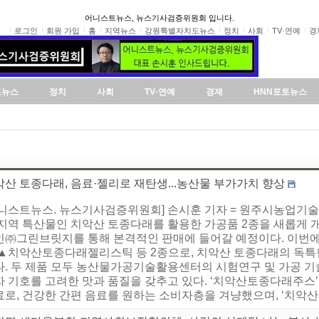
어니스트뉴스, 뉴스기사검증위원회 입니다.
로그인
회원 가입
홈
지역뉴스
강원특별자치도뉴스
정치
사회
TV·연예
경
도뉴스
정치
사회
TV·연예
경제
HNN포토뉴스
산 토종다래, 음료·젤리로 재탄생...농산물 부가가치 향상
어니스트뉴스. 뉴스기사검증위원회] 손시훈 기자 = 원주시농업
 지역 특산물인 치악산 토종다래를 활용한 가공품 2종을 새롭게 
인㈜그린브릿지를 통해 본격적인 판매에 들어갈 예정이다. 이번
 ▲치악산토종다래젤리스틱 등 2종으로, 치악산 토종다래의 독특한
다. 두 제품 모두 농산물가공기술활용센터의 시험연구 및 가공 기
자 기호를 고려한 맛과 품질을 갖추고 있다. ‘치악산토종다래주스
료로, 건강한 간편 음료를 원하는 소비자층을 겨냥했으며, ‘치악산