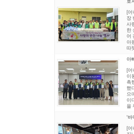
호
[
장
사
한
어
아
따
아
[
이동
촉
했
으
이
을 
‘
[