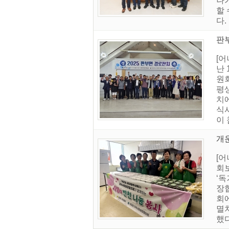
나
할 
다.
판
[
난
원
평
치
식
이 
개
[
회
‘
장
회
멸
했다