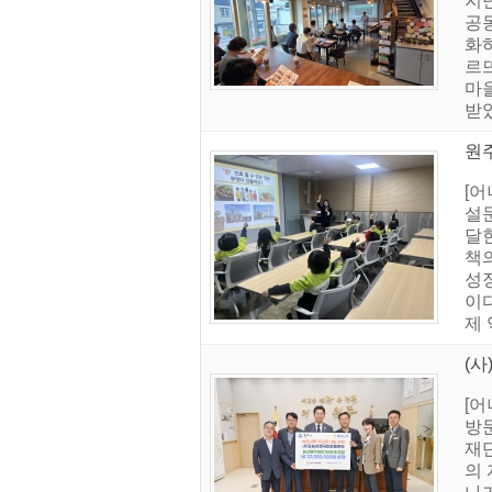
지
공
화
르
마을
받았
원주
[어
설
달
책
성
이다
제 
(
[
방
재
의