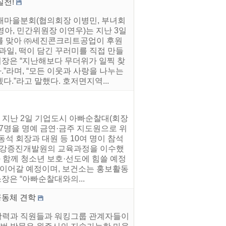
실천!
 새마을분회(협의회장 이병민, 부녀회
아, 민간위원장 이연우)는 지난 3일
를 맞아 ㈜세진콘크리트공업이 후원
과일, 떡이 담긴 꾸러미를 직접 만들
장은 “지난해보다 무더위가 일찍 찾
”라며, “모든 이웃과 사랑을 나누는
.”라고 말했다. 호저면지역...
 지난 2일 기업도시 아빠순찰대(회장
17명을 명예 금연·금주 지도원으로 위
석 회장과 대원 등 10여 명이 참석
국건강증진개발원의 교육과정을 이수했
 함께 청소년 보호·선도에 힘쓸 예정
 이어갈 예정이며, 보건소는 홍보활동
장은 “아빠순찰대와의...
공동체 견학
을활력과 직원들과 워킹그룹 관계자들이