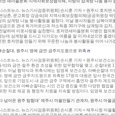
저면 새마을분회·지역사회보장협의체, 사랑의 삼계탕 나눔 봉사 
어니스트뉴스. 뉴스기사검증위원회] 손시훈 기자 = 원주시 호저면
 변상춘, 문고회장 강금숙)와 지역사회보장협의체(공공위원장 박영
랑의 삼계탕 나눔 봉사활동을 펼쳤다. 이날 봉사자들은 삼복더위
 성금으로 관내 독거어르신과 저소득층 30가구에 삼계탕과 김치, 
 전달하며 이웃사랑을 실천했다. 호저면새마을분회 이병민 협의회
왔는데 삼계탕을 드시고 다가오는 여름을 잘 이겨내셨으면 좋겠다.
뜻한 호저면을 만들기 위해 꾸준한 나눔과 봉사활동을 이어 나가겠다
빠순찰대, 원주시 명예 금연·금주지도원으로 위촉
어니스트뉴스. 뉴스기사검증위원회] 손시훈 기자 = 원주시보건소는
석)와 금연·절주 환경 조성을 위한 업무협약을 맺고, 순찰대원 
했다. 이날 협약식과 위촉식에는 임영옥 보건소장, 아빠순찰대 이동
다. 명예 금연·금주지도원으로 위촉된 17명의 대원은 앞서 한
며, 앞으로 기업도시 내 금연·금주 구역에서 흡연자·음주자 계도와
다. 보건소와 아빠순찰대는 시민 건강 증진을 위한 다양한 협업을
위한 자료 제공 등 행정적 지원을 지속할 방침이다. 임영옥 보건소
바다 넘어온 원주 탐험대’ 제주시 마을만들기 관계자, 원주시 마을
어니스트뉴스. 뉴스기사검증위원회] 손시훈 기자 = 제주시청 마