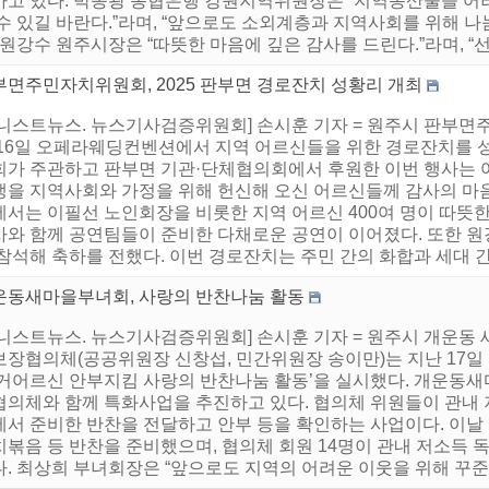
가고 있다. 박종광 농협은행 강원지역위원장은 “지역농산물을 어
수 있길 바란다.”라며, “앞으로도 소외계층과 지역사회를 위해 나
 원강수 원주시장은 “따뜻한 마음에 깊은 감사를 드린다.”라며, “선
부면주민자치위원회, 2025 판부면 경로잔치 성황리 개최
어니스트뉴스. 뉴스기사검증위원회] 손시훈 기자 = 원주시 판부면
 16일 오페라웨딩컨벤션에서 지역 어르신들을 위한 경로잔치를
회가 주관하고 판부면 기관·단체협의회에서 후원한 이번 행사는 
생을 지역사회와 가정을 위해 헌신해 오신 어르신들께 감사의 마
에서는 이필선 노인회장을 비롯한 지역 어르신 400여 명이 따뜻한
사와 함께 공연팀들이 준비한 다채로운 공연이 이어졌다. 또한 
참석해 축하를 전했다. 이번 경로잔치는 주민 간의 화합과 세대 간 
운동새마을부녀회, 사랑의 반찬나눔 활동
어니스트뉴스. 뉴스기사검증위원회] 손시훈 기자 = 원주시 개운동
보장협의체(공공위원장 신창섭, 민간위원장 송이만)는 지난 17일
독거어르신 안부지킴 사랑의 반찬나눔 활동’을 실시했다. 개운동
협의체와 함께 특화사업을 추진하고 있다. 협의체 위원들이 관내
에서 준비한 반찬을 전달하고 안부 등을 확인하는 사업이다. 이날
치볶음 등 반찬을 준비했으며, 협의체 회원 14명이 관내 저소득 
. 최상희 부녀회장은 “앞으로도 지역의 어려운 이웃을 위해 꾸준