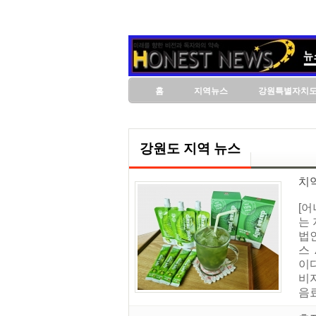
홈
지역뉴스
강원특별자치
강원도 지역 뉴스
치악
[
는
법
스
이
비
음