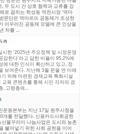
이번 방문은 원주시의 지속가능한 마을
 두 도시 간 상호 협력과 교류를 강
사례로 꼽히는 학성동 역전시장 ‘역마
히 방문단은 역마르뜨 공동체가 조성한
여가 어우러진 공동체 모델에 큰 인상을
차를 ...
%
시한 ‘2025년 주요정책 및 시정운영
감한다’라고 답한 비율이 95.2%에
성에 대한 인식이 확산하고 있고, 정
 보여준다. 지난해 3월 문을 연 미래
하기 위해 마련된 경제교육 특화시설
된 교육 콘텐츠를 통해 시민 각자의 경
 고령층에...
국민운동본부는 지난 17일 원주시청을
550개를 전달했다. 신용카드사회공헌
농산물꾸러미 나눔사업은 도시와 농촌
을 불어넣기 위한 사회 공헌을 이어