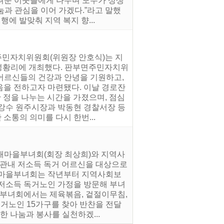
려운 이웃들에게 나누며 모두가 상생
눔과 관심을 이어 가겠다.”라고 말했
행에 발맞춰 지역 복지 향...
주민자치위원회(위원장 안호식)는 지
 성황리에 개최했다. 판부면주민자치위
어르신들의 건강과 안녕을 기원하고,
음을 전하고자 마련됐다. 이날 경로잔
 정을 나누는 시간을 가졌으며, 점심
원강수 원주시장과 박동현 경찰서장 등
소통의 의미를 다시 한번...
 새마을부녀회(회장 최상희)와 지역사
 관내 저소득 독거 어르신을 대상으로
새마을부녀회는 작년부터 지역사회보
 저소득 독거노인 가정을 방문해 부녀
 부녀회에서는 제육볶음, 겉절이무침,
독거노인 15가구를 찾아 반찬을 전달
한 나눔과 봉사를 실천하겠...