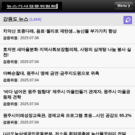
Menu
강원도 뉴스
[1,669]
치악산 토종다래, 음료·젤리로 재탄생...농산물 부가가치 향상
검증위원
2025.07.08
호저면 새마을분회·지역사회보장협의체, 사랑의 삼계탕 나눔 봉사 실
천!
검증위원
2025.07.04
아빠순찰대, 원주시 명예 금연·금주지도원으로 위촉
검증위원
2025.07.04
‘바다 넘어온 원주 탐험대’ 제주시 마을만들기 관계자, 원주시 마을공
동체 견학
검증위원
2025.07.04
원주시미래성장교육관, 경제교육 프로그램 호응...시민 공감도 95.2%
검증위원
2025.07.04
(사)도농상생국민운동본부, 저소득 취약계층에 농산물꾸러미 전달