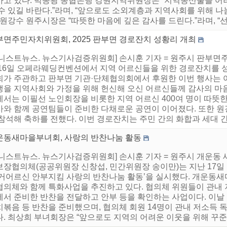
가고 있다. 박종광 농협은행 강원지역위원장은 “지역농산물을 어
수 있길 바란다.”라며, “앞으로도 소외계층과 지역사회를 위해 나
 원강수 원주시장은 “따뜻한 마음에 깊은 감사를 드린다.”라며, “선
부면주민자치위원회, 2025 판부면 경로잔치 성황리 개최
어니스트뉴스. 뉴스기사검증위원회] 손시훈 기자 = 원주시 판부면
 16일 오페라웨딩컨벤션에서 지역 어르신들을 위한 경로잔치를
회가 주관하고 판부면 기관·단체협의회에서 후원한 이번 행사는 
생을 지역사회와 가정을 위해 헌신해 오신 어르신들께 감사의 마
에서는 이필선 노인회장을 비롯한 지역 어르신 400여 명이 따뜻한
사와 함께 공연팀들이 준비한 다채로운 공연이 이어졌다. 또한 
참석해 축하를 전했다. 이번 경로잔치는 주민 간의 화합과 세대 간 
운동새마을부녀회, 사랑의 반찬나눔 활동
어니스트뉴스. 뉴스기사검증위원회] 손시훈 기자 = 원주시 개운동
보장협의체(공공위원장 신창섭, 민간위원장 송이만)는 지난 17일
독거어르신 안부지킴 사랑의 반찬나눔 활동’을 실시했다. 개운동
협의체와 함께 특화사업을 추진하고 있다. 협의체 위원들이 관내
에서 준비한 반찬을 전달하고 안부 등을 확인하는 사업이다. 이날
치볶음 등 반찬을 준비했으며, 협의체 회원 14명이 관내 저소득 
. 최상희 부녀회장은 “앞으로도 지역의 어려운 이웃을 위해 꾸준