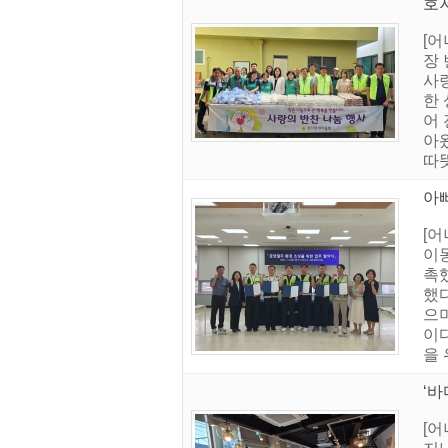
호
[
장
사
한
어
아
따
아
[
이동
촉
했
으
이
을 
‘
[