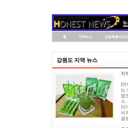
홈
지역뉴스
강원특별자치
강원도 지역 뉴스
치악
[
는
법
스
이
비
음