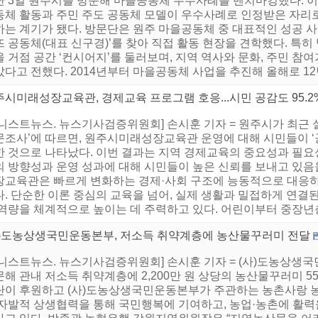
난 3일 원주시를 방문해 마을공동체 우수사례를 벤치마킹했다. 
동체 활동과 주민 주도 공동체 모델이 우수사례로 인정받은 자리로,
하는 계기가 됐다. 방문단은 원주 마을공동체 중 대표적인 성공 
뜨 공동체(대표 신구경)’를 찾아 직접 활동 현장을 견학했다. 특
 거점 공간 ‘컨시어지’를 둘러보며, 지역 역사와 문화, 주민 참
다고 전했다. 2014년부터 마을공동체 사업을 추진해 올해로 12년 
시미래성장교육관, 경제교육 프로그램 호응...시민 공감도 95.2
니스트뉴스. 뉴스기사검증위원회] 손시훈 기자 = 원주시가 최근 실
문조사’에 따르면, 원주시미래성장교육관 운영에 대해 시민들이 ‘공
한 것으로 나타났다. 이번 결과는 지역 경제교육의 중요성과 필요
의 방향성과 운영 성과에 대해 시민들이 높은 신뢰를 보내고 있음을
장교육관은 빠르게 변화하는 경제·사회 구조에 능동적으로 대응
. 단순한 이론 중심의 교육을 넘어, 실제 생활과 밀접하게 연결
역량을 체계적으로 높이는 데 주력하고 있다. 어린이부터 중장년층,
사)도농상생국민운동본부, 저소득 취약계층에 농산물꾸러미 전달
어니스트뉴스. 뉴스기사검증위원회] 손시훈 기자 = (사)도농상생
문해 관내 저소득 취약계층에 2,200만 원 상당의 농산물꾸러미 
단이 후원하고 (사)도농상생국민운동본부가 주관하는 농촌사랑 
 자발적 상생협력을 통해 국민행복에 기여하고, 농업·농촌에 활력