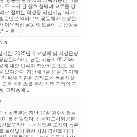
이번 방문은 원주시의 지속가능한 마을
 두 도시 간 상호 협력과 교류를 강
사례로 꼽히는 학성동 역전시장 ‘역마
히 방문단은 역마르뜨 공동체가 조성한
여가 어우러진 공동체 모델에 큰 인상을
차를 ...
%
시한 ‘2025년 주요정책 및 시정운영
감한다’라고 답한 비율이 95.2%에
성에 대한 인식이 확산하고 있고, 정
 보여준다. 지난해 3월 문을 연 미래
하기 위해 마련된 경제교육 특화시설
된 교육 콘텐츠를 통해 시민 각자의 경
 고령층에...
국민운동본부는 지난 17일 원주시청을
550개를 전달했다. 신용카드사회공헌
농산물꾸러미 나눔사업은 도시와 농촌
을 불어넣기 위한 사회 공헌을 이어