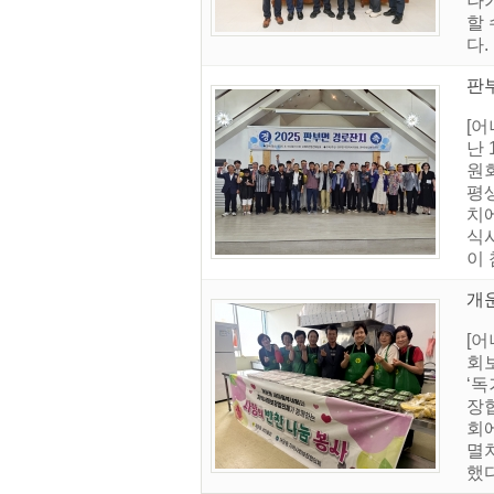
나
할 
다.
판
[
난
원
평
치
식
이 
개
[
회
‘
장
회
멸
했다