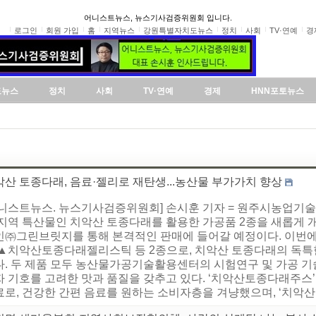
어니스트뉴스, 뉴스기사검증위원회 입니다.
로그인
회원 가입
홈
지역뉴스
강원특별자치도뉴스
정치
사회
TV·연예
경
도뉴스
정치
사회
TV·연예
경제
HNN포토뉴스
산 토종다래, 음료·젤리로 재탄생...농산물 부가가치 향상
어니스트뉴스. 뉴스기사검증위원회] 손시훈 기자 = 원주시농업
 지역 특산물인 치악산 토종다래를 활용한 가공품 2종을 새롭게 
인㈜그린브릿지를 통해 본격적인 판매에 들어갈 예정이다. 이번
 ▲치악산토종다래젤리스틱 등 2종으로, 치악산 토종다래의 독특한
다. 두 제품 모두 농산물가공기술활용센터의 시험연구 및 가공 기
자 기호를 고려한 맛과 품질을 갖추고 있다. ‘치악산토종다래주스
료로, 건강한 간편 음료를 원하는 소비자층을 겨냥했으며, ‘치악산