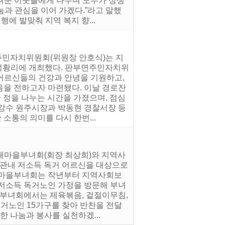
려운 이웃들에게 나누며 모두가 상생
눔과 관심을 이어 가겠다.”라고 말했
행에 발맞춰 지역 복지 향...
주민자치위원회(위원장 안호식)는 지
 성황리에 개최했다. 판부면주민자치위
어르신들의 건강과 안녕을 기원하고,
음을 전하고자 마련됐다. 이날 경로잔
 정을 나누는 시간을 가졌으며, 점심
원강수 원주시장과 박동현 경찰서장 등
소통의 의미를 다시 한번...
 새마을부녀회(회장 최상희)와 지역사
 관내 저소득 독거 어르신을 대상으로
새마을부녀회는 작년부터 지역사회보
 저소득 독거노인 가정을 방문해 부녀
 부녀회에서는 제육볶음, 겉절이무침,
독거노인 15가구를 찾아 반찬을 전달
한 나눔과 봉사를 실천하겠...