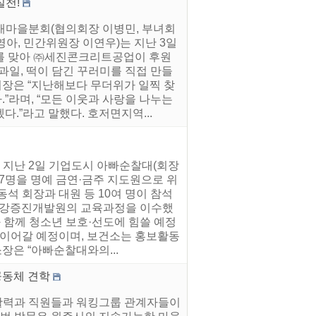
실천!
 새마을분회(협의회장 이병민, 부녀회
아, 민간위원장 이연우)는 지난 3일
를 맞아 ㈜세진콘크리트공업이 후원
과일, 떡이 담긴 꾸러미를 직접 만들
장은 “지난해보다 무더위가 일찍 찾
”라며, “모든 이웃과 사랑을 나누는
.”라고 말했다. 호저면지역...
 지난 2일 기업도시 아빠순찰대(회장
17명을 명예 금연·금주 지도원으로 위
석 회장과 대원 등 10여 명이 참석
국건강증진개발원의 교육과정을 이수했
 함께 청소년 보호·선도에 힘쓸 예정
 이어갈 예정이며, 보건소는 홍보활동
장은 “아빠순찰대와의...
공동체 견학
을활력과 직원들과 워킹그룹 관계자들이