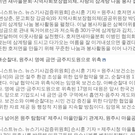
저면 새마을분회·지역사회보장협의체, 사랑의 삼계탕 나눔 봉사 
어니스트뉴스. 뉴스기사검증위원회] 손시훈 기자 = 원주시 호저면
 변상춘, 문고회장 강금숙)와 지역사회보장협의체(공공위원장 박영
랑의 삼계탕 나눔 봉사활동을 펼쳤다. 이날 봉사자들은 삼복더위
 성금으로 관내 독거어르신과 저소득층 30가구에 삼계탕과 김치, 
 전달하며 이웃사랑을 실천했다. 호저면새마을분회 이병민 협의회
왔는데 삼계탕을 드시고 다가오는 여름을 잘 이겨내셨으면 좋겠다.
뜻한 호저면을 만들기 위해 꾸준한 나눔과 봉사활동을 이어 나가겠다
빠순찰대, 원주시 명예 금연·금주지도원으로 위촉
어니스트뉴스. 뉴스기사검증위원회] 손시훈 기자 = 원주시보건소는
석)와 금연·절주 환경 조성을 위한 업무협약을 맺고, 순찰대원 
했다. 이날 협약식과 위촉식에는 임영옥 보건소장, 아빠순찰대 이동
다. 명예 금연·금주지도원으로 위촉된 17명의 대원은 앞서 한
며, 앞으로 기업도시 내 금연·금주 구역에서 흡연자·음주자 계도와
다. 보건소와 아빠순찰대는 시민 건강 증진을 위한 다양한 협업을
위한 자료 제공 등 행정적 지원을 지속할 방침이다. 임영옥 보건소
바다 넘어온 원주 탐험대’ 제주시 마을만들기 관계자, 원주시 마을
어니스트뉴스. 뉴스기사검증위원회] 손시훈 기자 = 제주시청 마