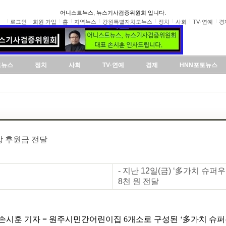
어니스트뉴스, 뉴스기사검증위원회 입니다.
로그인
회원 가입
홈
지역뉴스
강원특별자치도뉴스
정치
사회
TV·연예
경
도뉴스
정치
사회
TV·연예
경제
HNN포토뉴스
장 후원금 전달
- 지난 12일(금) ‘多가치 
8천 원 전달
 손시훈 기자 = 원주시민간어린이집 6개소로 구성된 ‘多가치 