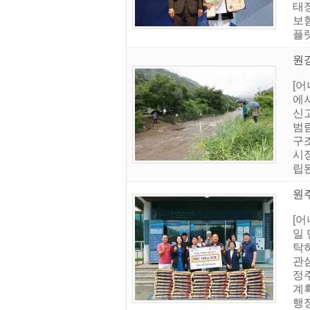
태장
보
플랫
원강
[
에서
신
범
구
시
립된
원
[
일
탁
관
정
계
행