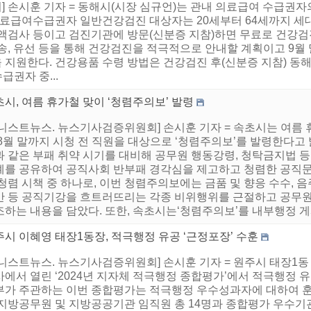
 손시훈 기자 = 동해시(시장 심규언)는 관내 의료급여 수급권
 의료급여수급권자 일반건강검진 대상자는 20세부터 64세까지 세
액검사 등이고 검진기관에 방문(신분증 지참)하면 무료로 건강검진
송, 유선 등을 통해 건강검진을 적극적으로 안내할 계획이고 9
 지원한다. 건강용품 수령 방법은 건강검진 후(신분증 지참) 동해
급권자 중...
시, 여름 휴가철 맞이 ‘청렴주의보’ 발령
어니스트뉴스. 뉴스기사검증위원회] 손시훈 기자 = 속초시는 여름
 8월 말까지 시청 전 직원을 대상으로 ‘청렴주의보’를 발령한다고
과 같은 부패 취약 시기를 대비해 공무원 행동강령, 청탁금지법 등
례를 공유하여 공직사회 반부패 경각심을 제고하고 청렴한 공직문
청렴 시책 중 하나로, 이번 청렴주의보에는 금품 및 향응 수수, 
만 등 공직기강을 흐트러뜨리는 각종 비위행위를 근절하고 공무원
하는 내용을 담았다. 또한, 속초시는‘청렴주의보’를 내부행정 게시
시 이혜영 태장1동장, 적극행정 유공 ‘근정포장’ 수훈
어니스트뉴스. 뉴스기사검증위원회] 손시훈 기자 = 원주시 태장1동
에서 열린 ‘2024년 지자체 적극행정 종합평가’에서 적극행정 유
가 주관하는 이번 종합평가는 적극행정 우수성과자에 대하여 훈장 
 지방공무원 및 지방공공기관 임직원 총 14명과 종합평가 우수기관