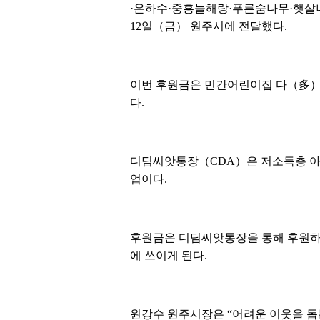
·은하수·중흥늘해랑·푸른숨나무·햇살나
12일（금） 원주시에 전달했다.
이번 후원금은 민간어린이집 다（多）
다.
디딤씨앗통장（CDA）은 저소득층 아동
업이다.
후원금은 디딤씨앗통장을 통해 후원하여
에 쓰이게 된다.
원강수 원주시장은 “어려운 이웃을 돕