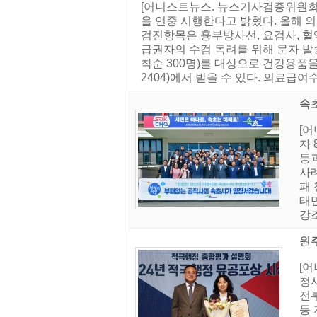
[어니스트뉴스. 뉴스기사검증위원회]
을 연중 시행한다고 밝혔다. 올해
검진항목은 흉부방사선, 요검사, 혈
급권자의 수검 독려를 위해 문자 발
착순 300명)를 대상으로 건강용품을
2404)에서 받을 수 있다. 의료급여수
속초
[
자
등
사
패 
태
강조
원주
[
청사
전부
등