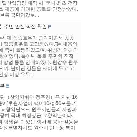
지털산업팀장 재직 시 ‘국내 최초 건강
스 제공에 기여한 공로를 인정받았다.
보를 국민건강보...
..주민 안전 직접 확인
원주시에 집중호우가 쏟아지면서 곳곳
인이 집중호우로 고립되었다.”는 내용의
에 즉시 출동하였으며, 취병리 하천의
황이었다. 불어난 물로 주민의 직접
 방법 등을 안내하였다. 원강수 원주
으며, 불어난 강물을 사이에 두고 고
 이상 유무...
기부
악단（상임지휘자 정주영）은 지난 16
’후원사업에 백미10kg 50포를 기
는 교향악단으로 원주시민들의 사랑과
 공히 국내 최정상급 교향악단이다.
 함께할 수 있는 행사에 봉사 활동을
=강원특별자치도 원주시 단구동 복지