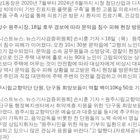
1동장은 2020년 7월부터 2024년 6월까지 시청 첨단산업과 디
험 빅데이터 기반 진료지원 플랫폼 구축’을 통한 고품질 의료서비
폼 구축 사업을 통해 의료기관 방문 시 환자의 진료기록, 건강정
수 원주시장, 18일 호우 경보에 따라 문막읍 침수 피해 현장 방문
어니스트뉴스. 뉴스기사검증위원회] 손시훈 기자 = 18일（목） 
 침수 피해가 이어졌다. 오전 10시 30분 문막읍에 “고령의 노
고가 접수되었다. 문막읍 소속 공무원들과 소방당국, 경찰이 현장
람으로 인근 주택 내부에 홀로 사는 90대 노인이 고립되어있는 상
조보다 주택에 머무는 것이 안전함에 따라 대상자에게 비상시 대피
장 역시 문막읍 침수 피해 상황을 보고받은 즉시 현장을 방문하였
 주민과 직접 대면하며 주택 주변의 안전을 점검하고 어르신의 건강
주시립교향악단 단원, 단구동 희망보듬이 역할 백미10Kg 50포 
어니스트뉴스. 뉴스기사검증위원회] 손시훈 기자 = 원주시립교향
 단구동 행정복지센터에서 취약계층 지원을 위한 ‘단구동 희망보듬이
하였다. 원주시립교향악단은 예술성과 대중성을 동시에 추구하
심이 가득하고, 음악감독을 비롯한 전 단원들의 노력 속에서 명실
주영 상임지휘자는 “원주시민을 위한 재능 기부의 일환으로 시민과
획하고 있으니 많은 관심과 응원을 바란다.”고 말했다.(자료제공
정과)