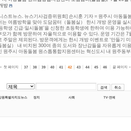
 개방
어니스트뉴스. 뉴스기사검증위원회] 손시훈 기자 = 원주시 아동
서는 여름방학을 맞아 도담꿈터（돌봄실） 한시 개방 운영을 실
초등학생 긴급·일시돌봄’을 신청한 초등학생에 한하여 이용 가능하
부모가 함께 방문하여 자율적으로 이용할 수 있다. 운영 기간은 7
로 주말은 제외된다. 방문객에게는 한시 개방 이벤트로 ‘만들기 미
봄실） 내 비치된 300여 종의 도서와 장난감들을 자유롭게 이용할 
인 원주시 아동돌봄 원스톱통합지원센터는 혁신도시 내 원주동부복
첫 페이지
끝 페이지
37
38
39
40
41
42
43
44
45
46
검색
취소
강원특별자치도뉴스
정치
사회
TV·연예