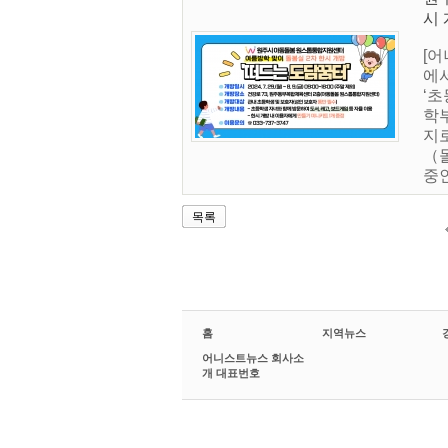
시
[
에
‘
학
지
（돌
중
목록
홈
지역뉴스
어니스트뉴스 회사소
개 대표번호