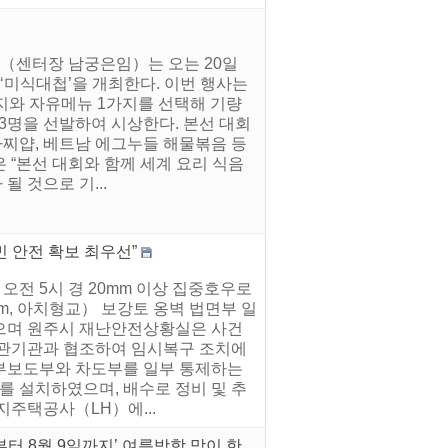
터（센터장 남궁은임）는 오는 20일
‘미식대첩’을 개최한다. 이번 행사는
지와 자유메뉴 1가지를 선택해 기량
상 3명을 선발하여 시상한다. 본선 대회
라찌얍, 베트남 에그누들 해물볶음 등
 “본선 대회와 함께 세계 요리 식음
 것으로 기...
민 안전 확보 최우선”
오전 5시 경 20mm 이상 집중호우로
.0m, 아치형교） 보강토 옹벽 법면부 일
으며 원주시 재난안전상황실은 사건
유관기관과 협조하여 임시복구 조치에
 상부보도부와 차도부를 일부 통제하는
를 설치하였으며, 배수로 정비 및 추
지주택공사（LH）에...
터 8월 9일까지’ 여름방학 맞이 한