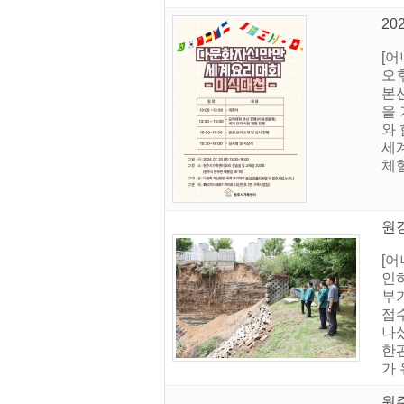
20
[
오
본
을 
와
세
체
원강
[어
인하
부
접
나
한
가
원주