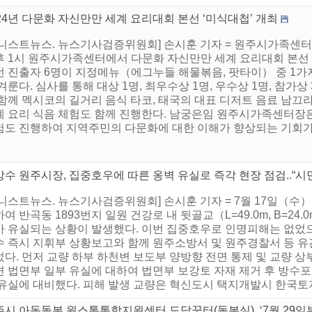
24년 다문화 자신만만 세계 요리대회 본선 ‘미식대첩’ 개최
어니스트뉴스. 뉴스기사검증위원회] 손시훈 기자 = 원주시가족센
후 1시 원주시가족센터에서 다문화 자신만만 세계 요리대회 본선 
선 진출자 6명이 지정메뉴（에그누들 해물볶음, 팟타이） 중 1가
겨룬다. 심사를 통해 대상 1명, 최우수상 1명, 우수상 1명, 참가
 함께 멕시코의 길거리 음식 타코, 태국의 대표 디저트 음료 남끄
계 요리 식음 체험도 함께 진행한다. 남궁은임 원주시가족센터장은
험도 진행하여 지역주민의 다문화에 대한 이해가 향상되는 기회가 될
수 원주시장, 집중호우에 따른 옹벽 유실로 즉각 현장 점검..“시
니스트뉴스. 뉴스기사검증위원회] 손시훈 기자 = 7월 17일（수） 
여 반곡동 1893번지 일원 건강로 내 뒷골교（L=49.0m, B=24
가 유실되는 상황이 발생했다. 이번 집중호우로 인명피해는 없었
수 즉시 지휘부 상황보고와 함께 원주소방서 및 원주경찰서 등 
섰다. 먼저 교량 하부 하천변 보도부 양방향 전면 통제 및 교량
편 법면부 일부 유실에 대하여 법면부 보강토 자재 제거 후 방수포
 유실에 대비했다. 피해 발생 교량은 혁신도시 택지개발시 한국토
시 아동돌봄 원스톱통합지원센터 도담꿈터(돌봄실), ‘7월 29일부