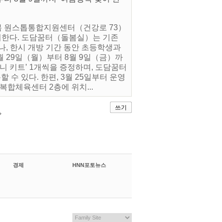
돌봄 원스톱통합지원센터（건강로 73）
시한다. 도담꿈터（돌봄실）는 기존
나, 한시 개방 기간 동안 초등학생과
월 29일（월）부터 8월 9일（금）까
니 키트’ 1개씩을 증정하며, 도담꿈터
수 있다. 한편, 3월 25일부터 운영
합체육센터 2층에 위치...
쓰기
경제
HNN포토뉴스