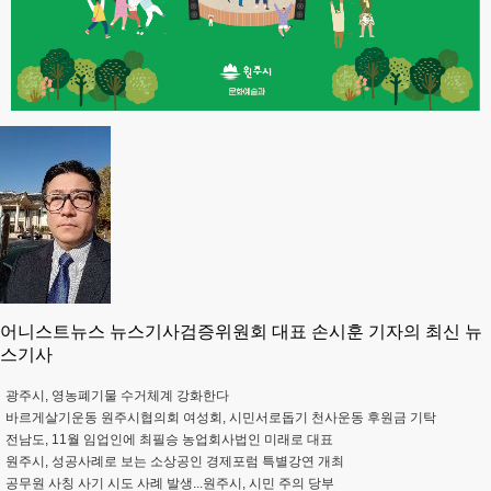
어니스트뉴스 뉴스기사검증위원회 대표 손시훈 기자의 최신 뉴
스기사
광주시, 영농폐기물 수거체계 강화한다
바르게살기운동 원주시협의회 여성회, 시민서로돕기 천사운동 후원금 기탁
전남도, 11월 임업인에 최필승 농업회사법인 미래로 대표
원주시, 성공사례로 보는 소상공인 경제포럼 특별강연 개최
공무원 사칭 사기 시도 사례 발생...원주시, 시민 주의 당부