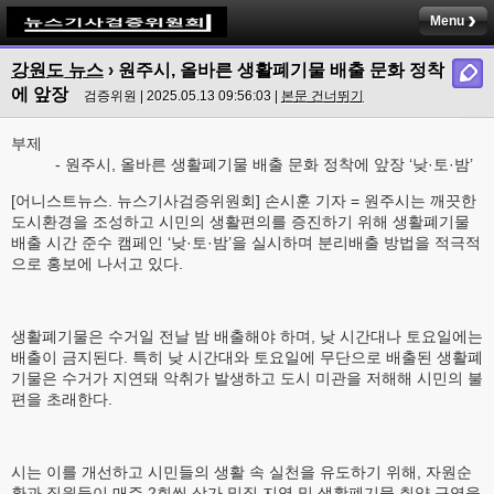
Menu
강원도 뉴스
› 원주시, 올바른 생활폐기물 배출 문화 정착
에 앞장
검증위원 | 2025.05.13 09:56:03 |
본문 건너뛰기
부제
- 원주시, 올바른 생활폐기물 배출 문화 정착에 앞장 ‘낮·토·밤’
[어니스트뉴스. 뉴스기사검증위원회] 손시훈 기자 = 원주시는 깨끗한
도시환경을 조성하고 시민의 생활편의를 증진하기 위해 생활폐기물
배출 시간 준수 캠페인 ‘낮·토·밤’을 실시하며 분리배출 방법을 적극적
으로 홍보에 나서고 있다.
생활폐기물은 수거일 전날 밤 배출해야 하며, 낮 시간대나 토요일에는
배출이 금지된다. 특히 낮 시간대와 토요일에 무단으로 배출된 생활폐
기물은 수거가 지연돼 악취가 발생하고 도시 미관을 저해해 시민의 불
편을 초래한다.
시는 이를 개선하고 시민들의 생활 속 실천을 유도하기 위해, 자원순
환과 직원들이 매주 2회씩 상가 밀집 지역 및 생활폐기물 취약 구역을