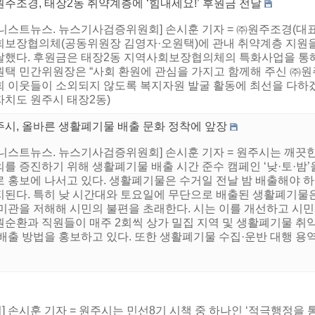
주조경, 태장2동 취약계층에 ‘힘내세요!’ 후원금 전달
니스트뉴스. 뉴스기사검증위원회] 손시훈 기자 = ㈜원주조경(대표
회보장협의체(공동위원장 김영자·오원택)에 관내 취약계층 지원을 위
달했다. 후원금은 태장2동 지역사회보장협의체의 특화사업을 통해
원택 민간위원장은 “사회 환원에 관심을 가지고 함께해 주신 ㈜
회 이웃들이 소외되지 않도록 복지자원 발굴 활동에 최선을 다하겠
자치도 원주시 태장2동)
주시, 올바른 생활폐기물 배출 문화 정착에 앞장
어니스트뉴스. 뉴스기사검증위원회] 손시훈 기자 = 원주시는 깨끗
의를 증진하기 위해 생활폐기물 배출 시간 준수 캠페인 ‘낮·토·밤
로 홍보에 나서고 있다. 생활폐기물은 수거일 전날 밤 배출해야 
지된다. 특히 낮 시간대와 토요일에 무단으로 배출된 생활폐기물
 미관을 저해해 시민의 불편을 초래한다. 시는 이를 개선하고 시민
원순환과 직원들이 매주 2회씩 상가 밀집 지역 및 생활폐기물 취
배출 방법을 홍보하고 있다. 또한 생활폐기물 수집·운반 대행 용역업
 손시훈 기자 = 원주시는 민선8기 시책 중 하나인 ‘적극행정을 