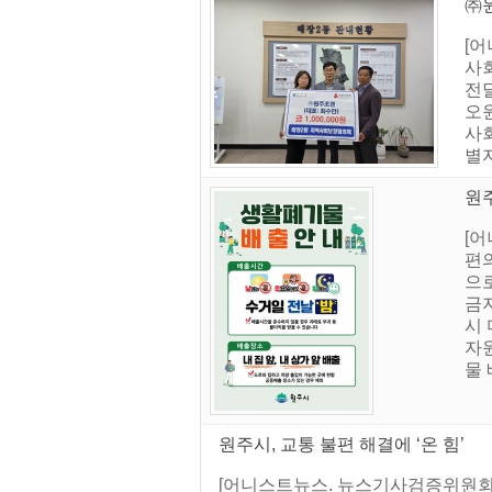
㈜원
[어
사
전
오
사
별
원
[
편
으
금
시
자
물 
원주시, 교통 불편 해결에 ‘온 힘’
[어니스트뉴스. 뉴스기사검증위원회]