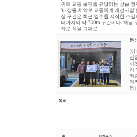
위해 교통 불편을 유발하는 상습 정
‘태장동 치악로 교통체계 개선사업’을
상 구간은 최근 입주를 시작한 소
터까지의 약 700m 구간이다. 해당
차로 폭을 그대로 ...
봉
[
진왕
시
기
되
어
동)
목록
홈
지역뉴스