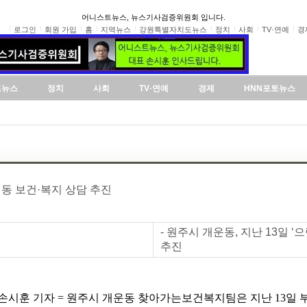
어니스트뉴스, 뉴스기사검증위원회 입니다.
로그인
회원 가입
홈
지역뉴스
강원특별자치도뉴스
정치
사회
TV·연예
경
도뉴스
정치
사회
TV·연예
경제
HNN포토뉴스
이동 보건·복지 상담 추진
- 원주시 개운동, 지난 13일 
추진
손시훈 기자 = 원주시 개운동 찾아가는보건복지팀은 지난 13일 