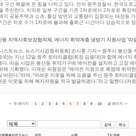
체 구간 해결에 온 힘을 다하고 있다. 먼저 원주경찰서, 한국도
 추진한다. 치악로 일부 구간을 기존 1차로에서 2차로로 확장하는
일택지 공동주택과 소초, 횡성 방면의 교통량이 집중되는 태장동
 구간은 차로 수가 1차로에 불과해 출퇴근 시간마다 상습적으로 정
산동 지역사회보장협의체, 에너지 취약계층 냉방기 지원사업 ‘따숨
어니스트뉴스. 뉴스기사검증위원회] 손시훈 기자 = 원주시 봉산동
국)는 지난 12일 원주 로타리클럽(회장 김용대)과 함께 에너지 
했다. 따숨 사업은 봉산동 취약가구에 에어컨을 설치하고 고장 에
 위해 기획됐다. 이재순 위원장은 “에어컨 지원으로 폭염에 취약
길 바란다.”라며, “어려운 이웃을 위해 도움을 주신 원주 로타리
려운 이웃을 위해 복지자원을 적극 발굴하겠다.”라고 말했다.(
첫 페이지
끝 페이지
1
2
3
4
5
6
7
8
9
10
검색
취소
강원특별자치도뉴스
정치
사회
TV·연예