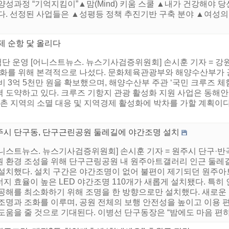
양성과정 “기억지킴이”▲맘(Mind) 키움 스쿨 ▲내가 건강해야 
다. 선정된 사업들은 ▲성평등 정책 추진기반 구축 분야 ▲여성의
제 순항 닻 올리다
체험단 운영 [어니스트뉴스. 뉴스기사검증위원회] 손시훈 기자 = 
성화를 위해 본격적으로 나섰다. 문화체육관광부와 해양수산부가 
비 3억 5천만 원을 확보했으며, 해양수산부 주관 ‘국민 크루즈 
 도약하고 있다. 크루즈 기항지 관광 활성화 지원 사업은 동해안
촌 지역의 소멸 대응 및 지역경제 활성화에 박차를 가할 계획이다. 
주시 단구동, 단구근린공원 둘레길에 야간조명 설치
어니스트뉴스. 뉴스기사검증위원회] 손시훈 기자 = 원주시 단구·
원 환경 조성을 위해 단구근링공원 내 원주아트갤러리 인근 둘레길
 설치했다. 설치 구간은 야간조명이 없어 불편이 제기되던 원주아트
너지 효율이 높은 LED 야간조명 110개가 새롭게 설치됐다. 특
 공해를 최소화하기 위해 조명을 한 방향으로만 설치했다. 새로운
 조명과 조화를 이루며, 공원 전체의 보행 안전성을 높이고 이용
도움을 줄 것으로 기대된다. 이병선 단구동장은 “밤에도 마음 편하게