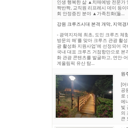
인생 행복한 삶 ▲치매예방 전문가 
짝반짝, 교직원 리프레시 데이 등이
회 안정증진 분야 ▲가족친화(돌...
강원 크루즈시대 본격 개막, 지역경
- 광역지자체 최초, 도민 크루즈 
방문의 해’를 맞아 크루즈 관광 활
광 활성화 지원사업’에 선정되어 국
국내 대표 크루즈 거점항만으로 본격
화 관광 콘텐츠를 발굴하고, 연안·어
계올림픽 유산 탐...
원
[
공
로
에
빛
의
큰 