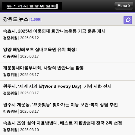
Menu
강원도 뉴스
[1,669]
속초시, 2025년 이웃연대 희망나눔운동 기금 운용 개시
검증위원
2025.05.12
양양 해양레포츠 실내교육원 유치 확정!
검증위원
2025.03.17
개운동새마을부녀회, 사랑의 반찬나눔 활동
검증위원
2025.03.17
원주시, ‘세계 시의 날(World Poetry Day)’ 기념 시화 전시
검증위원
2025.03.17
원주시 개운동, ‘으랏찾동’ 찾아가는 이동 보건·복지 상담 추진
검증위원
2025.03.17
속초시 조양·설악 자율방범대, 베스트 자율방범대 전국 2위 선정
검증위원
2025.03.10