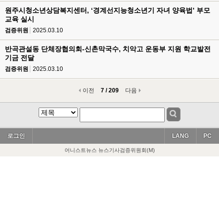
원주시청소년상담복지센터, ‘경계선지능청소년기 자녀 양육법’ 부모
교육 실시
검증위원
2025.03.10
반곡관설동 단체장협의회-신촌막국수, 치악고 운동부 지원 학교발전
기금 전달
검증위원
2025.03.10
이전
7 / 209
다음
로그인
LANG
PC
어니스트뉴스 뉴스기사검증위원회(M)