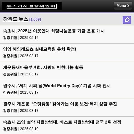
Menu
강원도 뉴스
[1,669]
속초시, 2025년 이웃연대 희망나눔운동 기금 운용 개시
검증위원
2025.05.12
양양 해양레포츠 실내교육원 유치 확정!
검증위원
2025.03.17
개운동새마을부녀회, 사랑의 반찬나눔 활동
검증위원
2025.03.17
원주시, ‘세계 시의 날(World Poetry Day)’ 기념 시화 전시
검증위원
2025.03.17
원주시 개운동, ‘으랏찾동’ 찾아가는 이동 보건·복지 상담 추진
검증위원
2025.03.17
속초시 조양·설악 자율방범대, 베스트 자율방범대 전국 2위 선정
검증위원
2025.03.10