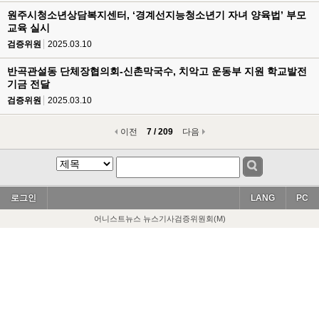
원주시청소년상담복지센터, ‘경계선지능청소년기 자녀 양육법’ 부모
교육 실시
검증위원
2025.03.10
반곡관설동 단체장협의회-신촌막국수, 치악고 운동부 지원 학교발전
기금 전달
검증위원
2025.03.10
이전
7 / 209
다음
로그인
LANG
PC
어니스트뉴스 뉴스기사검증위원회(M)