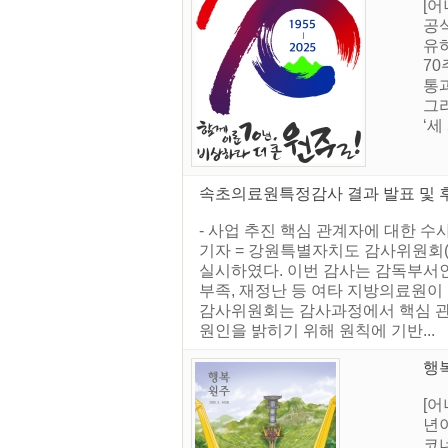
[어
공식
유하
70
통
그
‘세
속초의료원특정감사 결과 발표 및 후
- 사업 추진 핵심 관계자에 대한 수
기자 = 강원특별자치도 감사위원회
실시하였다. 이번 감사는 감독부서
부족, 재정난 등 여타 지방의료원이
감사위원회는 감사과정에서 핵심 관
원인을 밝히기 위해 원칙에 기반...
행복
[
년
코