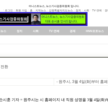
어니스트뉴스, 뉴스기사검증위원회 입니다.
로그인
회원 가입
홈
지역뉴스
강원특별자치도뉴스
정치
사회
TV·연예
경
도뉴스
정치
사회
TV·연예
경제
HNN포토뉴스
 전환
- 원주시, 3월 4일(화)부터 
시훈 기자 = 원주시는 시 홈페이지 내 직원 성명을 3월 4일(화