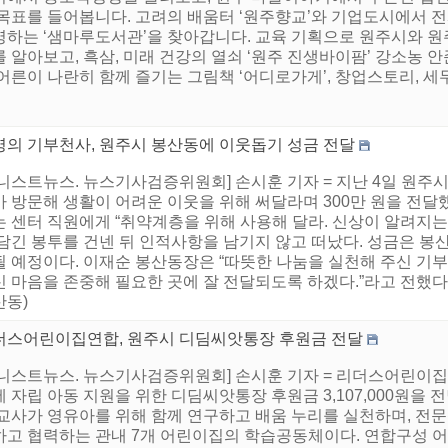
 목표를 들어봅니다. 고려의 배움터 ‘원주향교’와 기업도시에서 
영하는 ‘샘마루도서관’을 찾아갑니다. 교육 기획으로 원주시와 
 알아보고, 흑삼, 미래 건강의 열쇠 ‘원주 진생바이팜’ 강소농 
어른이 나란히 함께 즐기는 그림책 ‘어디로가게’, 창업스토리, 세무상
명의 기부천사, 원주시 봉산동에 이웃돕기 성금 전달
어니스트뉴스. 뉴스기사검증위원회] 손시훈 기자 = 지난 4일 원
 방문해 생활이 어려운 이웃을 위해 써달라며 300만 원을 전달했
는 센터 직원에게 “취약계층을 위해 사용해 달라. 신상이 알려지는
 담긴 봉투를 건넨 뒤 인적사항을 남기지 않고 떠났다. 성금은 봉
될 예정이다. 이재순 봉산동장은 “따뜻한 나눔을 실천해 주신 기
신 마음을 존중해 필요한 곳에 잘 전달되도록 하겠다.”라고 전했
산동)
더스어린이집연합, 원주시 디딤씨앗통장 후원금 전달
어니스트뉴스. 뉴스기사검증위원회] 손시훈 기자 = 리더스어린이집연
 자립 아동 지원을 위한 디딤씨앗통장 후원금 3,107,000원
교사가 영유아를 위해 함께 연구하고 배움 누리를 실천하며, 전문
하고 협력하는 관내 7개 어린이집의 학습공동체이다. 연합구성 