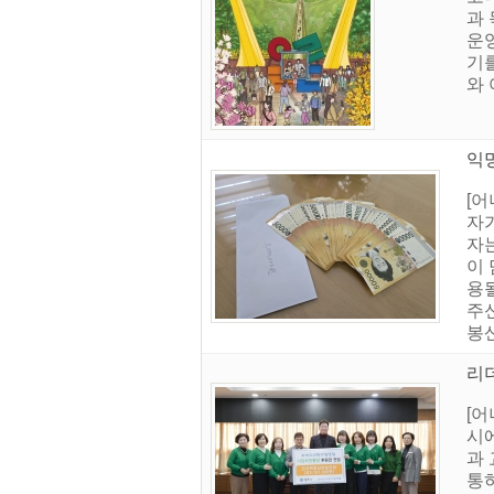
과
운
기를
와 
익
[
자가
자
이
용
주
봉
리
[
시에
과 
통