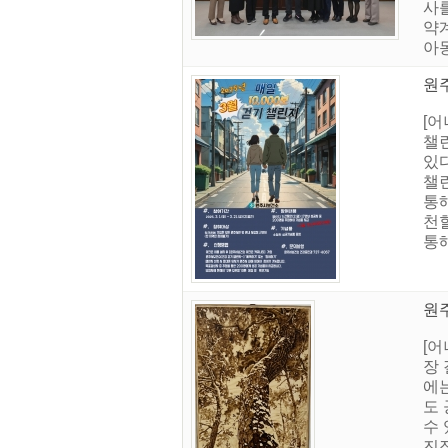
사
약
아동
원주
[
챌린
있다
챌린
통
천할
통해
원주
[
장 
에
도
수
진