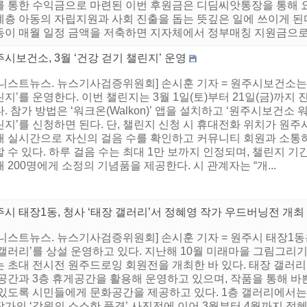
를 통한 수익금으로 마련된 이번 후원금은 디딤씨앗통장을 통해 요
계층 아동의 자립지원과 사회 진출을 돕는 뜻깊은 일에 쓰이게 된
이 매월 일정 금액을 저축하면 지자체에서 정부매칭 지원금으로 월 
시보건소, 3월 ‘건강 걷기 챌린지’ 운영
어니스트뉴스. 뉴스기사검증위원회] 손시훈 기자 = 원주시보건소는 
지’를 운영한다. 이번 챌린지는 3월 1일(토)부터 21일(금)까지
. 참가 방법은 ‘워크온(Walkon)’ 앱을 설치하고 ‘원주시보건소
지’를 신청하면 된다. 단, 챌린지 신청 시 휴대전화 위치가 원주
해 실시간으로 자신의 걸음 수를 확인하고 커뮤니티 회원과 소통하
 수 있다. 하루 걸음 수는 최대 1만 보까지 인정되며, 챌린지 기
 200명에게 소정의 기념품을 제공한다. 시 관계자는 “개...
시 태장1동, 청사 ‘태장 갤러리’서 정혜영 작가 우드버닝전 개최
어니스트뉴스. 뉴스기사검증위원회] 손시훈 기자 = 원주시 태장1동
갤러리’를 상설 운영하고 있다. 지난해 10월 미래마을 그림그리기
는 초대 전시전 원주드로잉 회원전을 개최한 바 있다. 태장 갤러리
 공간과 3층 휴게공간을 활용해 운영하고 있으며, 작품을 통해 바
 있도록 시민들에게 문화공간을 제공하고 있다. 1층 갤러리에서는
작가의 ‘강원의 소소한 풍경’ 사진전에 이어 3월부터 4월까지 