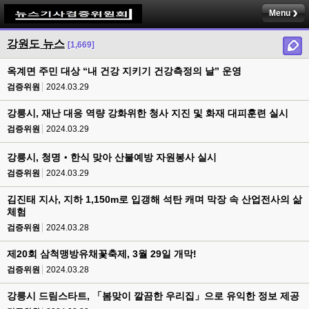
Menu
강원도 뉴스
[1,669]
옥계면 주민 대상 “내 건강 지키기 건강측정의 날” 운영
검증위원
2024.03.29
강릉시, 재난 대응 역량 강화위한 청사 지진 및 화재 대피훈련 실시
검증위원
2024.03.29
강릉시, 청명‧한식 맞아 산불예방 자원봉사 실시
검증위원
2024.03.29
김진태 지사, 지하 1,150m로 입갱해 석탄 캐며 막장 속 산업전사의 삶
체험
검증위원
2024.03.28
제20회 삼척맹방유채꽃축제, 3월 29일 개막!
검증위원
2024.03.28
강릉시 드림스타트, 「봄맞이 깔끔한 우리집」으로 유익한 정보 제공