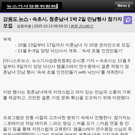
Menu
강원도 뉴스
› 속초시, 청춘남녀 1박 2일 만남행사 참가자
모집
검증위원 | 2025.10.13 09:59:31 |
본문 건너뛰기
부제
- 10월 13일부터 17일까지 미혼남녀 각 15명 온라인으로 모집
- 11월 8~9일 양양 낙산사서 개최…‘속세 초월 인연만들기’
[어니스트뉴스. 뉴스기사검증위원회] 손시훈 기자 = 속초시는 11월 8
일부터 9일까지 양양 낙산사 템플스테이 연수원에서 결혼 적령기 청
춘남녀 만남 행사 ‘속세 초월 인연만들기 with 낙산사’를 개최한다.
이번 행사는 청춘남녀에게 자연스럽고 의미 있는 만남과 소통의 기회
를 제공하고, 건전한 결혼·가정 문화 확산을 도모하기 위해 마련됐다.
프로그램은 전통 사찰의 고즈넉한 분위기 속에서 진행한다. 참가자는
△로테이션 차담 데이트 △파도 명상 △커플 요가 △마음 연꽃 등 만
들기 등을 통해 자연스럽게 교류한다. 템플스테이 연수원장 스님의 즉
문즉설(卽問卽說) 시간도 운영해 연애와 결혼에 대한 가치관을 함께