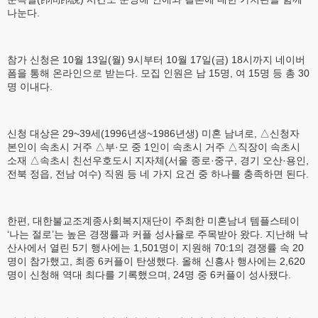
나눈다.
참가 신청은 10월 13일(월) 9시부터 10월 17일(금) 18시까지 네이버
폼을 통해 온라인으로 받는다. 모집 인원은 남 15명, 여 15명 등 총 30
명 이내다.
신청 대상은 29~39세(1996년생~1986년생) 미혼 남녀로, △신청자
본인이 속초시 거주 △부·모 중 1인이 속초시 거주 △직장이 속초시
소재 △속초시 친선우호도시 지자체(서울 종로·중구, 경기 오산·용인,
전북 정읍, 전남 여수) 직원 등 네 가지 요건 중 하나를 충족하면 된다.
한편, 대한불교조계종사회복지재단이 주최한 미혼남녀 템플스테이
‘나는 절로’는 높은 경쟁률과 커플 성사율로 주목받아 왔다. 지난해 낙
산사에서 열린 5기 행사에는 1,501명이 지원해 70:1의 경쟁률 속 20
명이 참가했고, 최종 6커플이 탄생했다. 올해 신흥사 행사에는 2,620
명이 신청해 역대 최다를 기록했으며, 24명 중 6커플이 성사됐다.