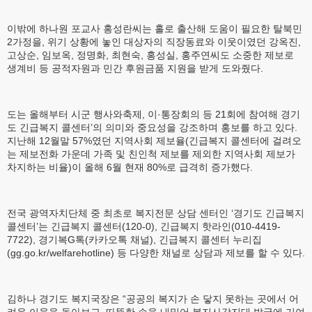
이밖에 하나원 포교사 홍성란씨는 홀로 출산해 도움이 필요한 탈북민
2가정을, 위기 상황에 놓인 대상자의 직장동료와 이웃이였던 강옥진,
고상순, 임보옥, 정명화, 최현숙, 홍성실, 홍주연씨도 소중한 제보로
생계비 등 공적자원과 민간 후원금품 지원을 받게 도와줬다.
도는 올해부터 시군 행사와축제, 이·통장회의 등 21회에 참여해 경기
도 긴급복지 콜센터’의 의미와 중요성을 강조하며 홍보를 하고 있다.
지난해 12월말 57%였던 지역사회 제보율(긴급복지 콜센터에 걸려오
는 제보전화 가운데 가족 및 친인척 제보를 제외한 지역사회 제보가
차지하는 비율)이 올해 6월 현재 80%로 급격히 증가했다.
전국 광역자치단체 중 최초로 복지전문 상담 센터인 ‘경기도 긴급복지
콜센터’는 긴급복지 콜센터(120-0), 긴급복지 핫라인(010-4419-
7722), 경기복G톡(카카오톡 채널), 긴급복지 콜센터 누리집
(gg.go.kr/welfarehotline) 등 다양한 채널로 상담과 제보를 할 수 있다.
김하나 경기도 복지국장은 “공공의 복지가 손 닿지 못하는 곳에서 어